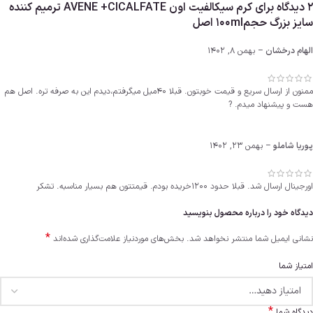
2 دیدگاه برای
کرم سیکالفیت اون AVENE +CICALFATE ترمیم کننده
سایز بزرگ حجم100ml اصل
الهام درخشان
–
بهمن 8, 1402
ممنون از ارسال سریع و قیمت خوبتون. قبلا 40میل میگرفتم،دیدم این به صرفه تره. اصل هم
هست و پیشنهاد میدم. ?
پوریا شاملو
–
بهمن 23, 1402
اورجینال ارسال شد. قبلا حدود 1200خریده بودم. قیمتتون هم بسیار مناسبه. تشکر
دیدگاه خود را درباره محصول بنویسید
*
نشانی ایمیل شما منتشر نخواهد شد.
بخش‌های موردنیاز علامت‌گذاری شده‌اند
امتیاز شما
*
دیدگاه شما