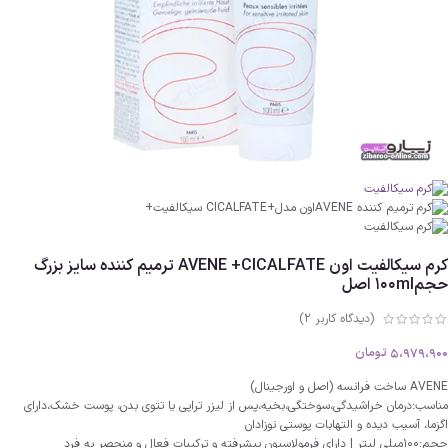
کرم سیکالفیت اون AVENE +CICALFATE ترمیم کننده سایز بزرگ
حجم100ml اصل
(دیدگاه کاربر
2
)
5،979،900
تومان
AVENE ساخت فرانسه (اصل و اورجینال)
مناسب:درمان خراشیدگی،سوختگی،بخیه،پس از لیزر تراپی یا تتوی بدن، پوست خشک،دارای
اگزما، آسیب دیده و التهابات پوستی نوزادان
حجم:100میلی لیتر | دارای فرمولاسیون پیشرفته و ترکیبات فعال و منحصر به فرد