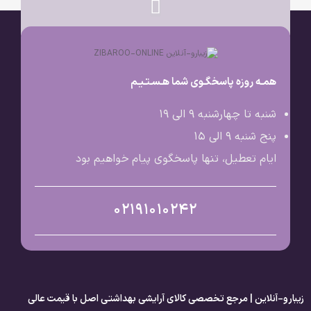
همـه روزه پاسخگـوی شما هـسـتـیـم
شنبه تا چهارشنبه 9 الی ۱۹
پنج شنبه 9 الی ۱۵
ایام تعطیل، تنها پاسخگوی پیام خواهیم بود
02191010242
زیبارو-آنلاین | مرجع تخصصی کالای آرایشی بهداشتی اصل با قیمت عالی