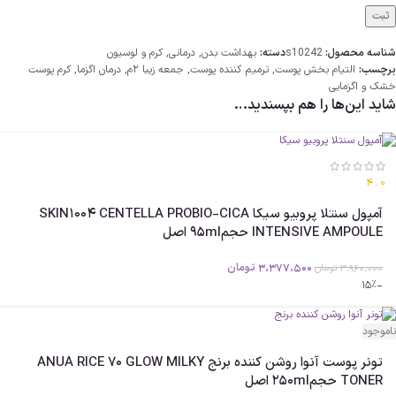
شناسه محصول:
s10242
دسته:
بهداشت بدن
,
درمانی
,
کرم و لوسیون
برچسب:
التیام بخش پوست
,
ترمیم کننده پوست
,
جمعه زیبا 2م
,
درمان اگزما
,
کرم پوست
خشک و اگزمایی
شاید این‌ها را هم بپسندید…
4.0
آمپول سنتلا پروبیو سیکا SKIN1004 CENTELLA PROBIO-CICA
INTENSIVE AMPOULE حجم95ml اصل
3،377،500
تومان
3،960،000
تومان
-15%
ناموجود
تونر پوست آنوا روشن کننده برنج ANUA RICE 70 GLOW MILKY
TONER حجم250ml اصل