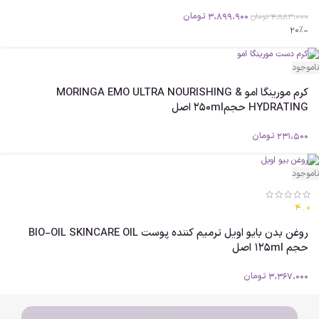
3،899،900
تومان
4،883،000
تومان
-20%
ناموجود
کرم مورینگا امو MORINGA EMO ULTRA NOURISHING &
HYDRATING حجم250ml اصل
231،500
تومان
ناموجود
4.0
روغن بدن بایو اویل ترمیم کننده پوست BIO-OIL SKINCARE OIL
حجم 125ml اصل
3،367،000
تومان