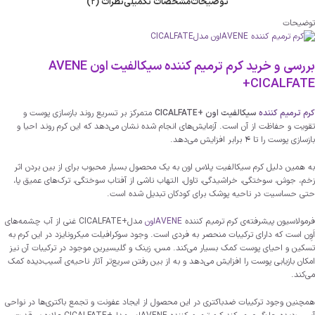
توضیحات
مشخصات تکمیلی
نظرات (2)
توضیحات
بررسی و خرید کرم ترمیم کننده سیکالفیت اون AVENE
+CICALFATE
کرم ترمیم کننده
سیکالفیت اون +CICALFATE
متمرکز بر تسریع روند بازسازی پوست و
تقویت و حفاظت از آن است. آزمایش‌های انجام شده نشان می‌دهد که این کرم روند احیا و
بازسازی پوست را تا ۴ برابر افزایش می‌دهد.
به همین دلیل کرم سیکالفیت پلاس اون به یک محصول بسیار محبوب برای از بین بردن اثر
زخم، جوش، سوختگی، خراشیدگی، تاول، التهاب ناشی از آفتاب سوختگی، ترک‌های عمیق پا،
حتی حساسیت در ناحیه پوشک برای کودکان تبدیل شده است.
فرمولاسیون پیشرفته‌ی کرم ترمیم کننده
AVENEاون
مدل+CICALFATE غنی از آب چشمه‌های
اَوِن است که دارای ترکیبات منحصر به فردی است. وجود سوکرافیلت میکرونایزد در این کرم به
تسکین و احیای پوست کمک بسیار می‌کند. مس، زینک و گلیسیرین موجود در ترکیبات آن نیز
امکان بازیابی پوست را افزایش می‌دهد و به از بین رفتن سریع‌تر آثار ناحیه‌ی آسیب‌دیده کمک
می‌کند.
همچنین وجود ترکیبات ضدباکتری در این محصول از ایجاد عفونت و تجمع باکتری‌ها در نواحی