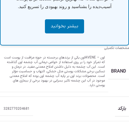
آسیب‌دیده را بشناسید و روند بهبودی را تسریع کنید.
بیشتر بخوانید
مشخصات تکمیلی
اون – AVENE
اون یکی از برندهای برجسته در حوزه مراقبت از پوست است
که تمرکز خود را بر روی استفاده از خواص درمانی آب چشمه اون گذاشته
است. این آب چشمه به دلیل داشتن املاح معدنی مفید، در درمان و
BRAND
تسکین برخی مشکلات پوستی مثل خشکی، التهاب و حساسیت مؤثر
است. محصولات برند اون بر پایه آب چشمه اون بوده که املاح معدنی
موجود در آب این چشمه تاثیر بسزایی در بهبود برخی از بیماری های
پوستی دارد.
بارکد
3282770204681