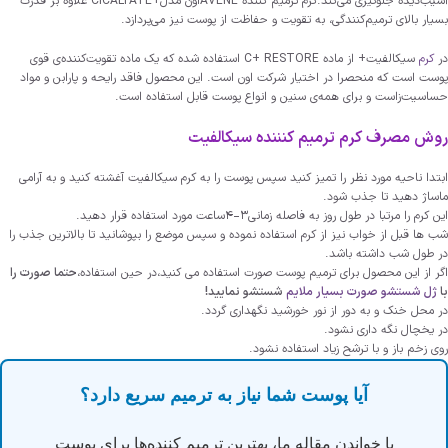
آسیب‌دیده جلوگیری می‌کند.کرم ترمیم کننده AVENEاون مدل+CICALFATE علاوه بر قدرت
بسیار بالای ترمیم‌کنندگی، به تقویت و حفاظت از پوست نیز می‌پردازد.
در
کرم
سیکالفیت+ از ماده C+ RESTORE استفاده شده که یک ماده تقویت‌کننده‌ی قوی
پوست است که منحصرا در اختیار شرکت اون است. این محصول فاقد رایحه و پارابن و مواد
حساسیت‌زاست و برای همه‌ی سنین و انواع پوست قابل استفاده است.
روش مصرف کرم ترمیم کنننده سیکالفیت
ابتدا ناحیه مورد نظر را تمیز کنید سپس پوست را به کرم سیکالفیت آغشته کنید و به آرامی
ماساژ دهید تا جذب شود.
این کرم را مرتبا در طول روز به فاصله زمانی3-4ساعت مورد استفاده قرار دهید.
شب ها قبل از خواب نیز از کرم استفاده نموده و سپس موضع را بپوشانید تا بالاترین جذب را
در طول شب داشته باشد.
اگر از این محصول برای ترمیم پوست صورت استفاده می کنید،در حین استفاده،
حتما صورت را
با
ژل شستشو صورت بسیار ملایم
شستشو نمایید!
در محل خنک و به دور از نور خورشید نگهداری گردد.
در یخچال نگه داری نشود.
روی زخم باز و با ترشح زیاد استفاده نشود.
آیا پوست شما نیاز به ترمیم سریع دارد؟
با خواندن مقاله ما، بهترین ترمیم کننده‌ها برای پوست