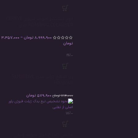
فوم شستشو صورت سراوی CERAVE
FOAMING CLEANSER اصل
8،999،900
تومان
–
3،357،000
تومان
-19%
ژل اصلاح ژیلت مدل SENSITIVE
HASSAS
579،900
تومان
714،000
تومان
-18%
ماشین اصلاح موی صورت و بدن