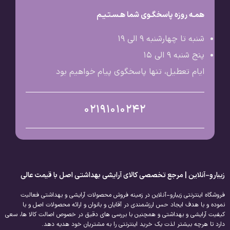
همـه روزه پاسخگـوی شما هـسـتـیـم
شنبه تا چهارشنبه 9 الی ۱۹
پنج شنبه 9 الی ۱۵
ایام تعطیل، تنها پاسخگوی پیام خواهیم بود
02191010242
زیبارو-آنلاین | مرجع تخصصی کالای آرایشی بهداشتی اصل با قیمت عالی
فروشگاه اینترنتی زیبارو-آنلاین در زمینه فروش محصولات آرایشی و بهداشتی فعالیت
نموده و با هدف ایجاد حس ارزشمندی در آقایان و بانوان و ارائه محصولات اصل و با
کیفیت آرایشی و بهداشتی و همچنین با بررسی های دقیق در خصوص اصالت کالا ها، سعی
دارد تا هرچه بیشتر لذت یک خرید اینترنتی را به مشتریان خود هدیه دهد.