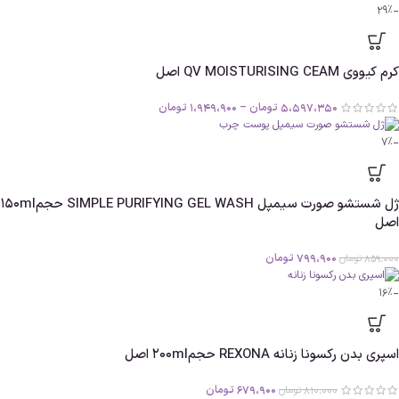
-29%
کرم کیووی QV MOISTURISING CEAM اصل
5،597،350
تومان
–
1،949،900
تومان
-7%
ژل شستشو صورت سیمپل SIMPLE PURIFYING GEL WASH حجم150ml
اصل
799،900
تومان
859،000
تومان
-16%
اسپری بدن رکسونا زنانه REXONA حجم200ml اصل
679،900
تومان
810،000
تومان