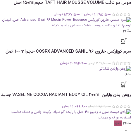
موس مو تافت TAFT HAIR MOUSSE VOLUME حجم150ml اصل
1،395،500
تومان
–
1،367،500
تومان
-24%
سرم کوزارکس حلزون COSRX ADVANCED SANIL 96 حجم100ml اصل
2،494،900
تومان
3،285،000
تومان
-26%
روغن بدن وازلین VASELINE COCOA RADIANT BODY OIL 200ml جدید
1،099،900
تومان
1،483،000
تومان
-24%
جدید