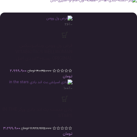
-26%
قرص ول وومن ویتابیوتیکس
VITABIOTICS WELLWOMAN
ORIGINAL بسته30عددی اصل
2،999،900
4،045،000
تومان
تومان
-100%
بادی میست بث اند بادی ورکز IN THE
STARS
3،299،900
11،928،975،000
تومان
تومان