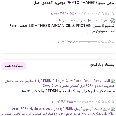
قرص فیتو PHYTO PHANERE قوطی120عددی اصل
3،697،550
تومان
4،280،000
تومان
شامپو لایتنس LIGHTNESS ARGAN OIL & PROTEIN حجم۹۰۰ml
اصل-هولوگرام دار
799،900
تومان
980،000
تومان
پیشنهاد ویژه امروز
مشاهده همه
میست کپسولی هیالورونیک اسید و PDRN آنوا حجم 100ml
4،399،500
تومان
5،266،000
تومان