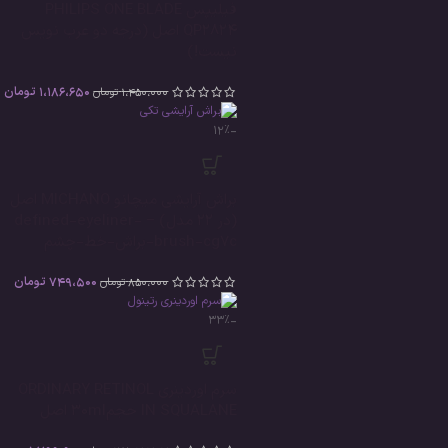
فیلیپس PHILIPS ONE BLADE
QP2824 اصل (درجه دو عرب نویس
نیست!)
1،186،650
تومان
1،450،000
تومان
-12%
براش آرایشی میچانو MICHANO اصل
(در 22 مدل) – defined-eyeliner-
brush-cg7c-براش-خط-چشم
749،500
تومان
850،000
تومان
-33%
سرم اوردینری ORDINARY RETINOL
IN SQUALANE حجم30ml اصل