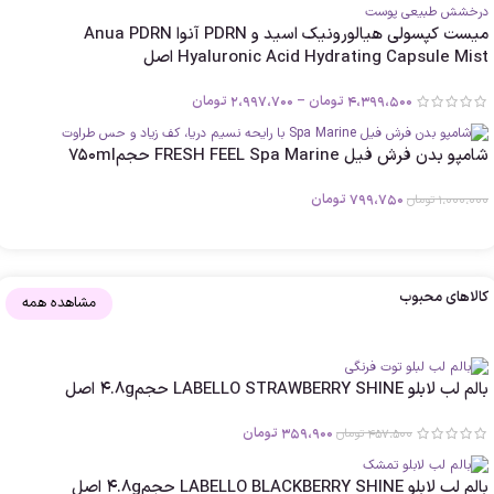
میست کپسولی هیالورونیک اسید و PDRN آنوا Anua PDRN
Hyaluronic Acid Hydrating Capsule Mist اصل
4،399،500
تومان
–
2،997،700
تومان
شامپو بدن فرش فیل FRESH FEEL Spa Marine حجم750ml
799،750
تومان
1،000،000
تومان
کالا‌های محبوب
مشاهده همه
بالم لب لابلو LABELLO STRAWBERRY SHINE حجم4.8g اصل
359،900
تومان
457،500
تومان
بالم لب لابلو LABELLO BLACKBERRY SHINE حجم4.8g اصل