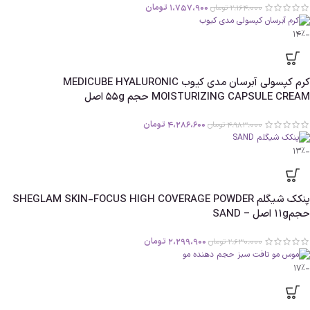
1،757،900
تومان
2،164،000
تومان
-14%
کرم کپسولی آبرسان مدی کیوب MEDICUBE HYALURONIC
MOISTURIZING CAPSULE CREAM حجم 55g اصل
4،286،600
تومان
4،983،000
تومان
-13%
پنکک شیگلم SHEGLAM SKIN-FOCUS HIGH COVERAGE POWDER
حجم11g اصل – SAND
2،299،900
تومان
2،630،000
تومان
-17%