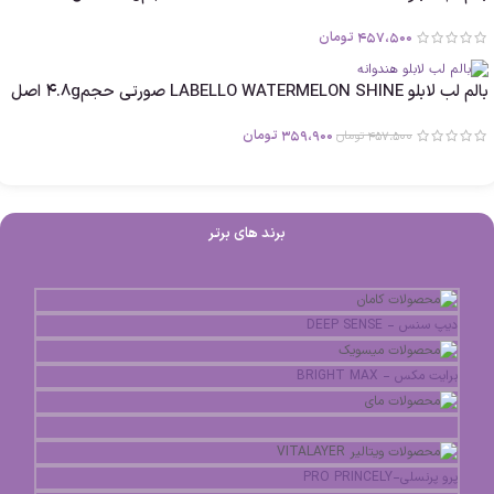
457،500
تومان
بالم لب لابلو LABELLO WATERMELON SHINE صورتی حجم4.8g اصل
359،900
تومان
457،500
تومان
برند های برتر
دیپ سنس - DEEP SENSE
برایت مکس - BRIGHT MAX
پرو پرنسلی-PRO PRINCELY