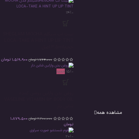
-14%
تینت لب شیگلم SHEGLAM MOCHA
LOCA-TAKE A HINT UP LIP TINT
حجم3.5ml اصل
1،519،900
تومان
1،764،000
تومان
-15%
جدید
روغن بدن وازلین روشن کننده
VASELINE VITAMIN B3 BODY OIL
شاین دار
مشاهده همه
1،879،500
2،200،000
تومان
تومان
-20%