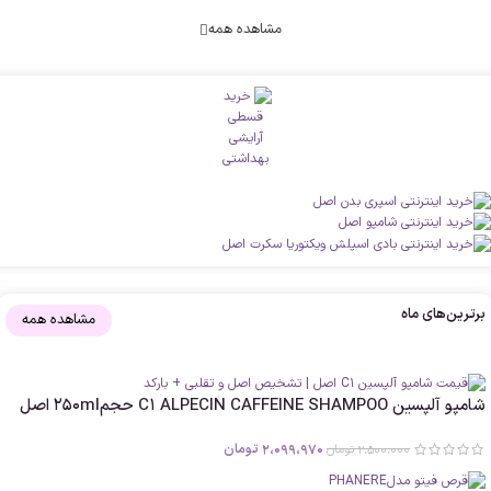
مشاهده همه
برترین‌های ماه
مشاهده همه
شامپو آلپسین C1 ALPECIN CAFFEINE SHAMPOO حجم250ml اصل
2،099،970
تومان
2،500،000
تومان