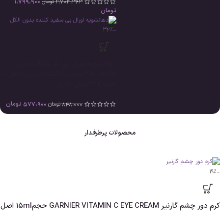
1،799،900
2،703،363
تومان
تومان
-32%
دهانشویه اورال بی ORAL-B اصل –
3d-white-سفید-کننده-بدون-الکل-
حجم237میلی-لیتر
577،900
تومان
848،000
تومان
محصولات پرطرفدار
-19%
کرم دور چشم گارنیر GARNIER VITAMIN C EYE CREAM حجم15ml اصل