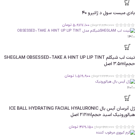
بادی میست سول د ژانیرو 40
5،977،100
تومان
7،840،000
تومان
-14%
تینت لب شیگلم SHEGLAM OBSESSED-TAKE A HINT UP LIP TINT
حجم3.5ml اصل
1،519،900
تومان
1،764،000
تومان
-20%
ژل آبرسان آیس بال ICE BALL HYDRATING FACIAL HYALURONIC
هیالورونیک اسید حجم212ml اصل
479،150
تومان
598،000
تومان