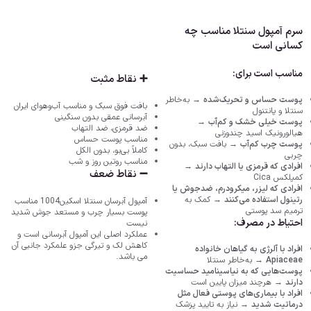
سرم آمپول سنتلا مناسب چه
کسانی است
مناسب است برای:
➕ نقاط مثبت
پوست حساس و تحریک‌شده
→ به‌خاطر
بافت فوق سبک و مناسب آب‌وهوای ایران
سنتلا و پانتنول
آبرسانی عمقی بدون سنگینی
پوست خیلی خشک و کم‌آب
→
ضد قرمزی، ضد التهاب
هیالورونیک اسید چندوزنی
مناسب پوست حساس
پوست چرب کم‌آب
→ بافت سبک، بدون
کاملاً بی‌بو، بدون الکل
چربی
مناسب روتین روز و شب
افرادی که قرمزی یا التهاب دارند
→
➖ نقاط ضعف
کمپلکس Cica
افرادی که لیزر، میکرودرم، ضدجوش یا
رتینول استفاده می‌کنند
→ کمک به
آمپول آبرسان سنتلا اسکین1004 مناسب
ترمیم سد پوستی
پوست بسیار چرب و مستعد جوش شدید
احتیاط در مصرف:
نیست
عملکرد اصلی این آمپول آبرسانی است و
کاهش لک و تیرگی جزو علمکرد جانبی آن
افراد با آلرژی به گیاهان خانواده
می باشد.
Apiaceae
→ به‌خاطر سنتلا
پوست‌هایی که به نیاسینامید حساسیت
دارند
→ هرچند میزان پایین است
افراد با بیماری‌های پوستی فعال مثل
درماتیت شدید
→ نیاز به تایید پزشک