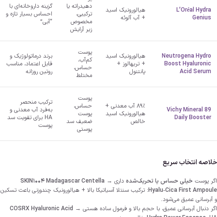
دهیدراته یا
گزینه داروخانه‌ای با
L’Oréal Hydra
هیالورونیک اسید
ترکیبی،
احساس بسیار تازه و
Genius
+ آب آلوئه
مخصوص
“آبی”
زیر آرایش
پوست
Neutrogena Hydro
هیالورونیک اسید
برند درماتولوژیک و
کم‌آب،
Boost Hyaluronic
+ تریهالوز +
قابل اعتماد، مناسب
حساس،
Acid Serum
پانتنول
روتین روزانه
مختلط
پوست
ترکیب منحصر
۸۹٪ آب معدنی +
حساس،
Vichy Mineral 89
به‌فرد آب معدنی و
هیالورونیک اسید
پوست
Daily Booster
HA برای تقویت سد
خالص
ضعیف سد
پوست
پوستی
خلاصه انتخاب سریع
اگر پوست
خیلی حساس یا تحریک‌شده
داری →
SKIN1004 Madagascar Centella
Hyalu‑Cica First Ampoule
: ترکیب سنتلا آسیاتیکا بالا + هیالورونیک چند‌وزنی باعث تسکین
و آبرسانی عمیق می‌شود.
اگر دنبال آبرسانی عمیق، با حجم بالا و فرمول ساده هستی →
COSRX Hyaluronic Acid