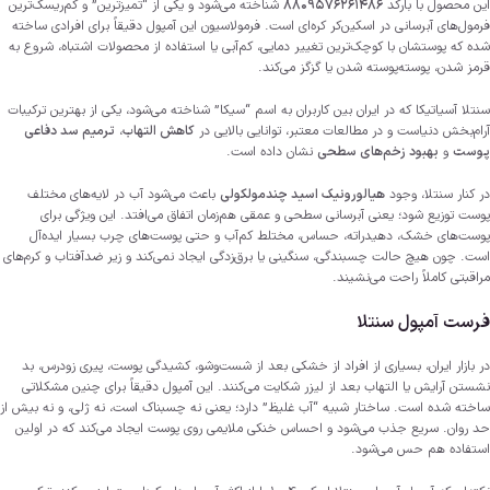
این محصول با بارکد
8809576261486
شناخته می‌شود و یکی از “تمیزترین” و کم‌ریسک‌ترین
فرمول‌های آبرسانی در اسکین‌کر کره‌ای است. فرمولاسیون این آمپول دقیقاً برای افرادی ساخته
شده که پوستشان با کوچک‌ترین تغییر دمایی، کم‌آبی یا استفاده از محصولات اشتباه، شروع به
قرمز شدن، پوسته‌پوسته شدن یا گزگز می‌کند.
سنتلا آسیاتیکا که در ایران بین کاربران به اسم “سیکا” شناخته می‌شود، یکی از بهترین ترکیبات
آرام‌بخش دنیاست و در مطالعات معتبر، توانایی بالایی در
کاهش التهاب
،
ترمیم سد دفاعی
پوست
و
بهبود زخم‌های سطحی
نشان داده است.
در کنار سنتلا، وجود
هیالورونیک اسید چندمولکولی
باعث می‌شود آب در لایه‌های مختلف
پوست توزیع شود؛ یعنی آبرسانی سطحی و عمقی هم‌زمان اتفاق می‌افتد. این ویژگی برای
پوست‌های خشک، دهیدراته، حساس، مختلط کم‌آب و حتی پوست‌های چرب بسیار ایده‌آل
است. چون هیچ حالت چسبندگی، سنگینی یا برق‌زدگی ایجاد نمی‌کند و زیر ضدآفتاب و کرم‌های
مراقبتی کاملاً راحت می‌نشیند.
فرست
آمپول سنتلا
در بازار ایران، بسیاری از افراد از خشکی بعد از شست‌وشو، کشیدگی پوست، پیری زودرس، بد
نشستن آرایش یا التهاب بعد از لیزر شکایت می‌کنند. این آمپول دقیقاً برای چنین مشکلاتی
ساخته شده است. ساختار شبیه “آب غلیظ” دارد؛ یعنی نه چسبناک است، نه ژلی، و نه بیش از
حد روان. سریع جذب می‌شود و احساس خنکی ملایمی روی پوست ایجاد می‌کند که در اولین
استفاده هم حس می‌شود.