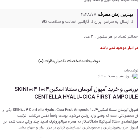
بافت سبک، جذب فوری و فاقد چربی
بهترین زمان مصرف:
2028/07
ارسال به سراسر ایران
گارانتی اصالت و سلامت کالا
حداکثر تعداد در هر سفارش : 3 عدد
در انبار موجود نمی باشد
توضیحات
مشخصات تکمیلی
نظرات (0)
توضیحات
بررسی و خرید آمپول آبرسان سنتلا اسکین1004 SKIN1004
CENTELLA HYALU-CICA FIRST AMPOULE
آمپول آبرسان سنتلا اسکین1004 SKIN1004 Centella Hyalu-Cica First Ampoule
یکی از
آن محصولاتی است که وقتی وارد روتین می‌شود، پوست واقعاً نفس می‌کشد. ترکیب
فوق‌العاده‌ی
سنتلا آسیاتیکا ماداگاسکار
به همراه
هیالورونیک اسید چند وزنی
باعث شده این
آمپول جزو پرفروش‌ترین و محبوب‌ترین آبرسان‌های کره‌ای در بازار ایران و جهان باشد.