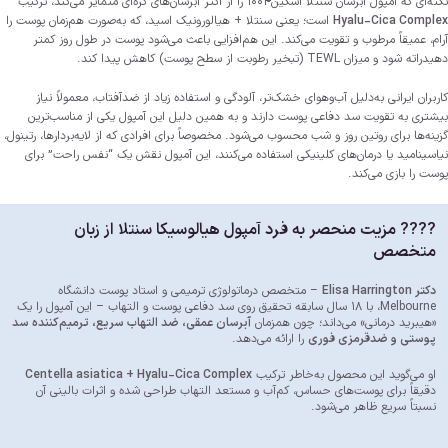
نکته‌ای که آمپول آبرسان سنتلا اسکین1004 را از اکثر آبرسان‌های کره‌ای متمایز می‌کند، ترکیب
Hyalu-Cica Complex
است؛ یعنی سنتلا + هیالورونیک اسید، که به‌صورت هم‌زمان پوست را
آرام، عمیقاً مرطوب و تقویت می‌کند. این هم‌افزایی باعث می‌شود پوست در طول روز کمتر
دهیدراته شود و میزان TEWL (تبخیر رطوبت از سطح پوست) کاهش پیدا کند.
کاربران ایرانی به‌دلیل آب‌وهوای خشک‌تر، آلودگی و استفاده زیاد از ضدآفتاب، معمولاً نیاز
بیشتری به تقویت سد دفاعی پوست دارند و به همین دلیل این آمپول یکی از مناسب‌ترین
گزینه‌ها برای روتین روز و شب محسوب می‌شود. مخصوصاً برای افرادی که از لایه‌بردارها، رتینول،
نیاسینامید یا درمان‌های کلینیکی استفاده می‌کنند، این آمپول نقش یک “نفس راحت” برای
پوست را بازی می‌کند.
???? مزیت منحصر به فرد آمپول هیالوسیکا سنتلا از زبان
متخصص
دکتر
Elisa Harrington
–
متخصص درماتولوژی ترمیمی و استاد پوست دانشگاه
Melbourne، با ۱۸ سال سابقه تحقیق روی سد دفاعی پوست و التهاب
– این آمپول را یک
«هیبرید درمانی» می‌داند؛ چون همزمان
آبرسان عمقی، ضد التهاب سریع، ترمیم‌کننده سد
پوستی و ضدقرمزی فوری
را ارائه می‌دهد.
او می‌گوید این محصول به‌خاطر ترکیب
Centella asiatica + Hyalu-Cica Complex
دقیقاً برای پوست‌های حساس، کم‌آب و مستعد التهاب طراحی شده و اثرات بالینی آن
نسبتاً سریع ظاهر می‌شود.