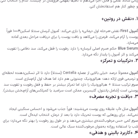
زبانی ساده، علمی و قابل اجرا می‌دهم تا دقیقاً بفهمی فرق‌شان در چیست، کدام را انتخاب کنی
و چطور کنار هم استفاده‌شان کنی.
1. «نقش در روتین»
آمپول First
نقش «مرحله اول درمانی» را بازی می‌کند: آمپول آبرسان سنتلا اسکین1004 فوراً
پوست را آرام می‌کند، قرمزی را می‌کاهد و بافت پوست را برای دریافت مراحل بعدی آماده
می‌سازد.
Blue Serum
حکم «سرم اصلی آبرسان» را دارد: رطوبت را قفل می‌کند، سد دفاعی را تقویت
می‌کند و اثر آمپول را پایدار نگه می‌دارد.
2. «ترکیبات و تمرکز»
آمپول
معمولاً درصد خیلی بالایی از عصاره Centella (سنتلا) دارد تا اثر تسکین‌دهنده لحظه‌ای
و ترمیمی قوی ارائه دهد؛ هیالورونیک چندوزنی هم دارد اما هدف اول آرام‌سازی است.
سرم
ترکیب سنتلا + هیالورونیک را دارد اما تمرکز بیشتر بر حفظ و قفلِ رطوبت و تقویت سد
پوستی است (شامل پانتنول، گلیسرین، ممکن است سرامید یا کمپلکس‌های آرام‌بخش بیشتر).
3. «بافت و تجربه مصرف»
آمپول
مثل «آبِ غلیظ» روی پوست می‌نشیند؛ فوراً جذب می‌شود و احساس سنگینی ایجاد
نمی‌کند. برای روزهایی که پوست تحریک دارد یا بعد از درمان، انتخاب ایده‌آل است.
سرم
کمی حس مرطوب‌کننده‌ی بیشتری می‌دهد و در طول روز رطوبت را بهتر نگه می‌دارد؛ برای
شب یا استفاده روزانه به‌عنوان مرطوب‌کننده سبک عالی است.
4. «کاربرد بالینی و هدفی»