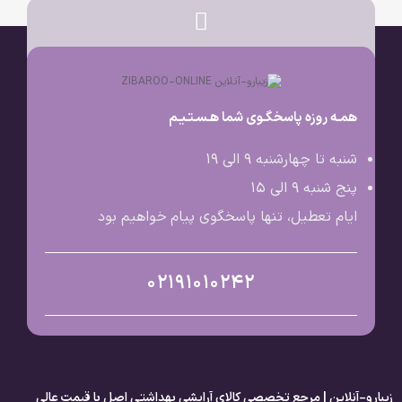
همـه روزه پاسخگـوی شما هـسـتـیـم
شنبه تا چهارشنبه 9 الی ۱۹
پنج شنبه 9 الی ۱۵
ایام تعطیل، تنها پاسخگوی پیام خواهیم بود
02191010242
زیبارو-آنلاین | مرجع تخصصی کالای آرایشی بهداشتی اصل با قیمت عالی