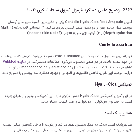
???? توضیح علمی عملکرد فرمول آمپول سنتلا اسکین ۱۰۰۴
آمپول
Centella Hyalu-Cica First Ampoule
یکی از دقیق‌ترین فرمولاسیون‌های آبرسان–
ترمیمی بازار است؛ چون از دو محور علمی کلیدی پیروی می‌کند: ۱)
آبرسانی لایه‌به‌لایه (Multi-
depth Hydration) و
۲)
آرام‌سازی سریع التهاب (Instant Skin Relief)
Centella asiatica
فرمولاسیون محصول با عصاره خالص
Centella asiatica
شروع می‌شود؛ گیاهی که سال‌هاست
در حوزه ترمیم بافت، مرجع علمی محسوب می‌شود. مطالعات منتشرشده در
سايت PubMed
نشان می‌دهند که ترکیبات فعال سنتلا مثل
asiaticoside
و
madecassoside
می‌توانند
فرآیند
ترمیم اپی‌تلیال، کاهش فاکتورهای التهابی و بهبود عملکرد سد پوستی
را تسریع کنند.
کمپلکس
Hyalu-Cica
در این آمپول، کمپلکس
Hyalu-Cica
نقش مرکزی دارد. این کمپلکس ترکیبی از هیالورونیک
اسید در چند وزن مولکولی + مولکول‌های ضد التهاب سنتلا است.
هیالورونیک اسید
هیالورونیک اسید سبک، به عمق بیشتری نفوذ می‌کند و رطوبت را داخل لایه‌های میانی پوست
تثبیت می‌کند، در حالی‌که وزن مولکولی بالا روی سطح پوست باقی می‌ماند و یک فیلم