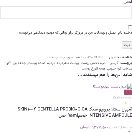
ایمیل
ذخیره نام، ایمیل و وبسایت من در مرورگر برای زمانی که دوباره دیدگاهی می‌نویسم.
شناسه محصول:
s10533
دسته:
بهداشت صورت
,
سرم پوست
برچسب:
آبرسان
,
التیام بخش پوست
,
پوست دهیدراته
,
ترمیم کننده پوست
,
جمعه زیبا 2م
,
ساخت کره جنوبی
,
همه انواع پوست
شاید این‌ها را هم بپسندید…
جدید
4.0
آمپول سنتلا پروبیو سیکا SKIN1004 CENTELLA PROBIO-CICA
INTENSIVE AMPOULE حجم95ml اصل
3،377،500
تومان
3،960،000
تومان