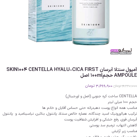
آمپول سنتلا آبرسان SKIN1004 CENTELLA HYALU-CICA FIRST
AMPOULE حجم100ml اصل
3،699،900
تومان
4،220،000
تومان
CENTELLA ساخت کره جنوبی (اصل و اورجینال)
حجم 100 میلی لیتر
مناسب همه انواع پوست دهیدراته حتی حساس آقایان و خانم ها
ترکیب هیالورونیک اسید چندگانه، عصاره خالص سنتلا، پانتنول، بتائین، نیاسینامید و پانتنول
آبرسان قوی، رفع خشکی و افزایش شفافیت پوست
کاهش التهاب، ترمیم سد پوستی
مناسب زیر آرایش