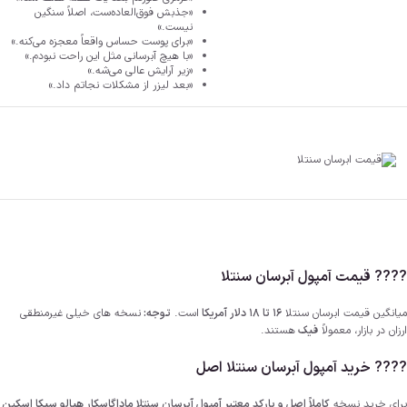
«جذبش فوق‌العاده‌ست، اصلاً سنگین
نیست.»
«برای پوست حساس واقعاً معجزه می‌کنه.»
«با هیچ آبرسانی مثل این راحت نبودم.»
«زیر آرایش عالی می‌شه.»
«بعد لیزر از مشکلات نجاتم داد.»
???? قیمت آمپول آبرسان سنتلا
میانگین قیمت ابرسان سنتلا
16 تا 18 دلار آمریکا
است.
توجه:
نسخه های خیلی غیرمنطقی
ارزان‌ در بازار، معمولاً
فیک
هستند.
????️ خرید آمپول آبرسان سنتلا اصل
برای خرید نسخه
کاملاً اصل و بارکد معتبر آمپول آبرسان سنتلا ماداگاسکار هیالو سیکا اسکین