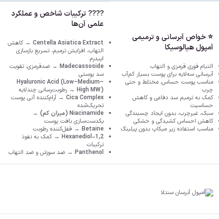
???? ترکیبات شاخص و عملکرد
علمی آن‌ها
⭐ خواص آبرسانی و ترمیمی
Centella Asiatica Extract
→ کاهش
آمپول هیالوسیکا
التهاب، افزایش ترمیم، تسریع بازسازی
اپیدرم
التیام فوری قرمزی و التهاب
Madecassoside
→ ضدقرمزی، تقویت
آبرسانی سه‌لایه برای پوست بسیار کم‌آب
سد پوستی
مناسب پوست حساس، مختلط و حتی
Hyaluronic Acid (Low–Medium–
چرب
High MW)
→ رطوبت‌رسانی چندلایه
کمک به ترمیم سد دفاعی و کاهش
Cica Complex
→ آرام‌کننده آنی پوست
حساسیت
تحریک‌شده
سبک، غیرچرب، بدون ایجاد چسبندگی
Niacinamide (میزان کم)
→
کاهش احساس کشیدگی و خشکی
یکدست‌سازی بافت پوست
مناسب استفاده زیر میکاپ بدون پیلینگ
Betaine
→ قفل‌کننده رطوبت
1,2-Hexanediol
→ کمک به نفوذ
ترکیبات
Panthenol
→ ضد سوزش و ضد التهاب