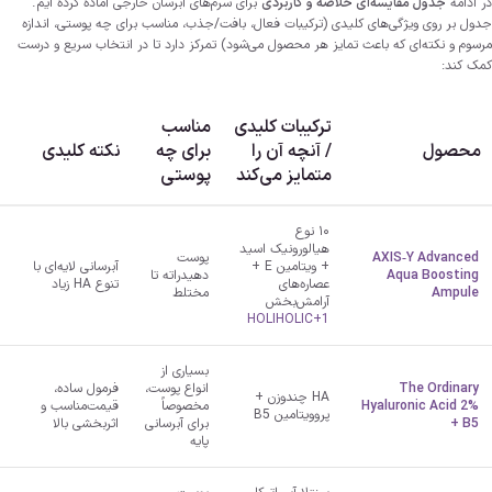
در ادامه
جدول مقایسه‌ای خلاصه و کاربردی
برای سرم‌های آبرسان خارجی آماده کرده ایم.
جدول بر روی ویژگی‌های کلیدی (ترکیبات فعال، بافت/جذب، مناسب برای چه پوستی، اندازه
مرسوم و نکته‌ای که باعث تمایز هر محصول می‌شود) تمرکز دارد تا در انتخاب سریع و درست
کمک کند:
ترکیبات کلیدی
مناسب
محصول
/ آنچه آن را
برای چه
نکته کلیدی
متمایز می‌کند
پوستی
۱۰ نوع
هیالورونیک اسید
AXIS‑Y Advanced
پوست
+ ویتامین E +
آبرسانی لایه‌ای با
Aqua Boosting
دهیدراته تا
عصاره‌های
تنوع HA زیاد
Ampule
مختلط
آرامش‌بخش
HOLIHOLIC
+1
بسیاری از
The Ordinary
انواع پوست،
فرمول ساده،
HA چند‌وزن +
Hyaluronic Acid 2%
مخصوصاً
قیمت‌مناسب و
پروویتامین B5
+ B5
برای آبرسانی
اثربخشی بالا
پایه