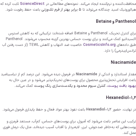
محافظت‌کننده و نرم‌کننده ایجاد می‌کند. نمونه‌های مطالعاتی در
ScienceDirect
ثابت کرده که
هیالورونیک اسید چندگانه می‌تواند تا
۵ برابر بهتر از فرم تک‌وزنی
باعث حفظ رطوبت شود.
Panthenol و Betaine
برای کنترل تحریک،
Panthenol و Betaine
اضافه شده‌اند؛ ترکیباتی که به کاهش استرس
اکسیداتیو کمک می‌کنند و برای پوست حساس بهترین گزینه محسوب می‌شوند.
Panthenol
طبق داده‌های
CosmeticsInfo.org
خاصیت ضد التهاب و کاهش TEWL (از دست رفتن آب
ترانس‌اپیدرمی) را دارد.
Niacinamide
مقدار استاندارد و اندکی از
Niacinamide
در فرمول دیده می‌شود. این درصد کم از نیاسینامید
باعث افزایش تحمل‌پذیری محصول برای پوست‌های تحریک‌پذیر می‌شود و در عین حال به
بهبود بافت پوست
، کنترل سبوم محدود و یکدست‌سازی رنگ پوست
کمک می‌کند.
1,2-Hexanediol
در نهایت، حضور
1,2-Hexanediol
باعث نفوذ بهتر مواد فعال و حفظ پایداری فرمول می‌شود.
ترکیب این عناصر باعث می‌شود که آمپول، برای پوست‌های حساس، کم‌آب، مستعد قرمزی و
پوست‌هایی که به‌خاطر ضدجوش، لیزر، لایه‌بردار یا آفتاب آسیب دیده‌اند، مثل یک درمان فوری
عمل کند.