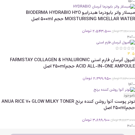
-15%
میسلار واتر بایودرما هیدرابیو BIODERMA HYDRABIO H2O
MOISTURISING MICELLAR WATER حجم 500ml اصل
2،543،500
تومان
3،180،000
تومان
-20%
3.5
آمپول آبرسان فارم استی FARMSTAY COLLAGEN & HYALURONIC
ACID ALL-IN-ONE AMPOULE حجم250ml اصل
2،399،950
تومان
2،860،000
تومان
-16%
ناموجود
تونر پوست آنوا روشن کننده برنج ANUA RICE 70 GLOW MILKY TONER
حجم250ml اصل
3،899،900
تومان
4،883،000
تومان
-20%