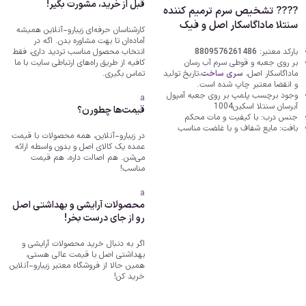
قبل از خرید، مشورت بگیر!
???? تشخیص سرم ترمیم کننده
سنتلا ماداگاسکار اصل و فیک
کارشناسان حرفه‌ای زیبارو-آنلاین همیشه
آماده‌ان تا بهت مشاوره بدن. اگه در
بارکد معتبر:
8809576261486
انتخاب محصول مناسب تردید داری، فقط
بر روی جعبه و قوطی سرم آب رسان
کافیه از طریق راه‌های ارتباطی سایت با ما
ماداگاسکار اصل،
سری ساخت
،تاریخ تولید
تماس بگیری.
و انقضا معتبر چاپ شده است.
وجود برچسب پلمپ بر روی جعبه آمپول
a
آبرسان سنتلا اسکین1004
قیمت‌ها چطورن؟
جنس درب: با کیفیت و مات محکم
بافت: مایع شفاف و با غلضت مناسب
در زیبارو-آنلاین، همه محصولات با قیمت
عمده یک کالای اصل و بدون واسطه ارائه
می‌شن. هم اصالت داره، هم قیمت
مناسب!
a
محصولات آرایشی و بهداشتی اصل
رو از جای درست بخر!
اگر به دنبال خرید محصولات آرایشی و
بهداشتی اصل با قیمت عالی هستی،
همین حالا از فروشگاه معتبر زیبارو-آنلاین
خرید کن!