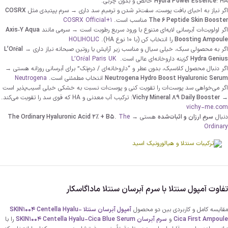
: HA خالص و بدون چربی.
Hydra Power Essence
اگر نیاز به احیای بافت پوست، سفت‌تر شدن و ترمیم سد داری → سرم پپتیدی مثل
COSRX
The 6 Peptide Skin Booster
مناسب است.
+1
COSRX Official
اگر اولویت‌ات آبرسانی لایه‌ای متنوع با ورود سریع رطوبت است → سرمی مانند
Axis‑Y Aqua
Boosting Ampoule
را انتخاب کن (با ۱۰ نوع HA).
HOLIHOLIC
اگر به محصولی سبک، خیلی سیال و مناسب زیر آرایش یا روتین صبحانه نیاز داری →
L’Oréal
Hydra Genius
گزینه داروخانه‌ای عالی است.
L’Oréal Paris UK
اگر دنبال محصول کلاسیک، بدون عطر و “داروخانه‌ای / درم‌تک” برای آبرسانی روزانه هستی →
Neutrogena Hydro Boost Hyaluronic Serum
انتخاب مطمئنی است.
Neutrogena
اگر می‌خواهی سد پوست‌ات را تقویت کنی و پوست‌ات نسبت به خشکی خیلی آسیب‌پذیر است
→
Vichy Mineral 89 Daily Booster
: ترکیب آب معدنی و HA که قوی سد را تقویت می‌کند.
vichy-me.com
دنبال
سرمِ ارزان و اثبات‌شده
هستی →
The
.
The Ordinary Hyaluronic Acid 2% + B5
Ordinary
تفاوت آمپول سنتلا با سرم آبرسان سنتلا ماداگاسکار
مقایسه کامل و کاربردی بین دو محصول
آمپول آبرسان سنتلا SKIN1004 Centella Hyalu-
Cica First Ampoule
و
سرم آبرسان SKIN1004 Centella Hyalu-Cica Blue Serum
را با