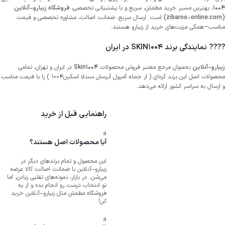
1004
، بهترین مسیر خرید مطمئن، سریع و با پشتیبانی تخصصی،
فروشگاه زیبارو-آنلاین
(zibaroo-online.com)
است. ارسال سریع، ضمانت اصالت، مشاوره تخصصی و قیمت
مناسب—همگی مزیت‌های خرید از زیبارو هستند.
???? نمایندگی برند SKIN1004 در ایران
زیبارو-آنلاین
به‌عنوان مرجع معتبر فروش محصولات
Skin1004
در ایران و تهران، تمامی
محصولات اصل این برند کره‌ای ( از جمله آمپول آبرسان سنتلا اسکین1004 ) را با قیمت مناسب
و ارسال به سراسر کشور ارائه می‌دهد.
راهنمایی قبل از خرید
a
آیا محصولات اصل هستند؟
این محصول و تمام برندهای دیگر در
زیبارو-آنلاین با ضمانت اصالت کالا عرضه
می‌شن. در بازار، نمونه‌های تقلبی زیادن، اما
تو انتخاب درست رو انجام بده و از یه
فروشگاه مطمئن مثل زیبارو-آنلاین خرید
کن!
a