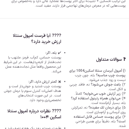
این ترکیب «تسکین + تثبیت» برای اکثر پوست‌ها عملکرد عالی دارد و به‌خصوص برای
پوست‌هایی که در معرض درمان‌های تهاجمی قرار دارند، مفید است.
???? آیا فرست آمپول سنتلا
ارزش خرید دارد؟
✔️
بله، اگر:
پوستت حساس، کم‌آب، قرمز، ملتهب یا
❓ سوالات متداول
تحت‌فشار از لایه‌بردارهاست. در این شرایط
این محصول واقعاً مثل نجات‌دهنده عمل
۱) آمپول آبرسان سنتلا اسکین1004 برای
می‌کند.
پوست چرب مناسبه؟
بله، چون چرب
نیست و زود جذب می‌شود.
✖️
کمتر ارزش دارد، اگر:
۲)
باعث جوش می‌شود؟
نه، فاقد چربی
پوستت چرب شدید و جوش‌دار است و
و الکل است.
هدف اصلی‌ات کنترل سبوم یا درمان جوش
۳)
زیر آرایش خوب می‌خوابه؟
کاملاً.
است. در این صورت انتخاب‌های
۴)
می‌توان همراه رتینول استفاده کرد؟
تخصصی‌تری وجود دارد.
بله، بسیار آرام‌کننده است.
۵)
برای درمان لک مفیده؟
نه، تمرکزش
???? نظرات درباره آمپول سنتلا
روی آبرسانی و آرام‌سازی است.
اسکین ۱۰۰۴
۶)
برای پوست حساس قابل استفاده
است؟
بله، دقیقاً برای همین طراحی
شده.
«قرمزی صورتم بعد یک هفته نصف شد.»