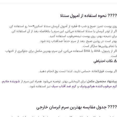
???? نحوه استفاده از آمپول سنتلا
روی پوست تمیز، صبح و شب ۵ قطره از آمپول آبرسان سنتلا اسکین1004 رو استفاده کن.
اگر از تونر آبرسان یا سنتلا استفاده می‌کنی، این سرم را بلافاصله بعد از آن استفاده کن.
برای نتیجه بهتر، روی پوست نیمه‌مرطوب استفاده کنید.
بهتر است در روتین صبح، بعد از سرم حتماً ضدآفتاب زده شود.
با تمام روتین‌ها سازگار است.
اگر از رتینول، AHA یا BHA استفاده می‌کنی، این سرم بهترین مکمل برای جلوگیری از التهاب
است.
⚠️ نکات احتیاطی
اگر پوست فوق‌العاده حساس دارید، ابتدا تست پچ انجام دهید.
پیشنهاد مجصول مکمل:
برای اثربخشی بهتر، توصیه می‌شود همراه این سرم از
شوینده ملایم
،
کرم مرطوب‌کننده هیالورونیک
و
کرم ضد آفتاب سبک
نیز استفاده شود.
???? جدول مقایسه بهترین سرم آبرسان خارجی