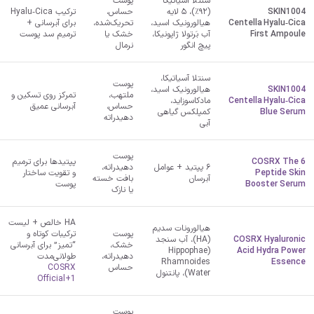
سنتلا آسیاتیکا
پوست
SKIN1004
(۹۲٪)، ۵ لایه
حساس،
ترکیب Hyalu‑Cica
Centella Hyalu‑Cica
هیالورونیک اسید،
تحریک‌شده،
برای آبرسانی +
First Ampoule
آب بَرتولا ژاپونیکا،
خشک یا
ترمیم سد پوست
پیچ انگور
نرمال
سنتلا آسیاتیکا،
پوست
SKIN1004
هیالورونیک اسید،
ملتهب،
تمرکز روی تسکین و
Centella Hyalu‑Cica
مادکاسوزاید،
حساس،
آبرسانی عمیق
Blue Serum
کمپلکس گیاهی
دهیدراته
آبی
پوست
COSRX The 6
پپتیدها برای ترمیم
۶ پپتید + عوامل
دهیدراته،
Peptide Skin
و تقویت ساختار
آبرسان
بافت خسته
Booster Serum
پوست
یا نازک
HA خالص + لیست
هیالورونات سدیم
پوست
ترکیبات کوتاه و
COSRX Hyaluronic
(HA)، آب سنجد
خشک،
“تمیز” برای آبرسانی
(Hippophae
Acid Hydra Power
دهیدراته،
طولانی‌مدت
Rhamnoides
Essence
حساس
COSRX
Water)، پانتنول
Official
+1
پوست