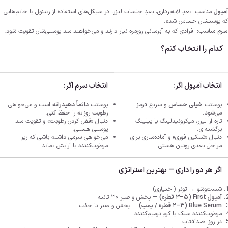
آمپول
مناسب: بعدِ لایه‌برداری، بعدِ جلسات لیزر، در سیکل‌های استفاده از رتینول یا خانم‌هایی
که پوستشان حساس شده.
سرم
مناسب: افرادی که به آبرسانی روزمره نیاز دارند و می‌خواهند سد پوستی‌شان تقویت شود.
کدام را انتخاب کنم؟
انتخاب آمپول
اگر
:
انتخاب سرم
اگر
:
پوستت
خیلی حساس
و سریع قرمز
پوستت
دائماً دهیدراته
است و می‌خواهی
می‌شود.
رطوبت روزانه را حفظ کنی.
تازه از لیزر، میکرونیدلینگ یا پیلینگ
دنبال «قفل کردن رطوبت» و تقویت سد
برگشته‌ای.
پوستی هستی.
دنبال «تسکین فوری» و آماده‌سازی برای
می‌خواهی سرمی داشته باشی که زیر
مراحل بعدی روتین هستی.
مرطوب‌کننده یا آرایش بماند.
اگر هر دو را داری — بهترین استراتژی
شست‌وشو → تونر (اختیاری)
آمپول First (۳–۵ قطره)
— پخش و صبر ۳۰ ثانیه
Blue Serum (۲–۳ قطره / پمپ)
— پخش و صبر تا جذب
مرطوب‌کننده سبک یا کرم ترمیم‌کننده
در روز: ضدآفتاب