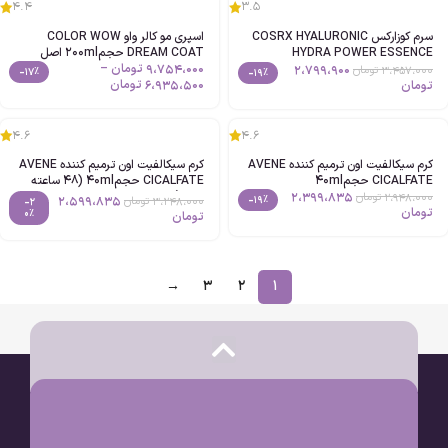
4.4
3.5
سرم کوزارکس COSRX HYALURONIC
اسپری مو کالر واو COLOR WOW
HYDRA POWER ESSENCE
DREAM COAT حجم200ml اصل
حجم100ml اصل
9،754،000
تومان
–
2،799،900
3،457،000
تومان
-17%
-19%
6،935،500
تومان
تومان
4.6
4.6
کرم سیکالفیت اون ترمیم کننده AVENE
کرم سیکالفیت اون ترمیم کننده AVENE
CICALFATE حجم40ml
CICALFATE حجم40ml (48 ساعته
2،399،835
جدید)
2،948،000
تومان
2،599،835
-19%
3،248،000
تومان
-2
تومان
0%
تومان
→
3
2
1