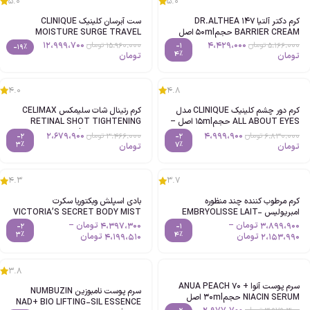
5.0
5.0
کرم دکتر آلتیا 147 DR.ALTHEA
ست آبرسان کلینیک CLINIQUE
BARRIER CREAM حجم50ml اصل
MOISTURE SURGE TRAVEL
EXCLUSIVE اصل
12،999،700
4،429،000
15،960،000
تومان
5،166،000
تومان
-1
-19%
4%
تومان
تومان
4.0
4.8
کرم دور چشم کلینیک CLINIQUE مدل
کرم رتینال شات سلیمکس CELIMAX
ALL ABOUT EYES حجم15ml اصل –
RETINAL SHOT TIGHTENING
جدا-شده-از-پک
BOOSTER حجم15ml اصل
2،679،900
4،999،900
6،830،000
تومان
3،466،000
تومان
-2
-2
3%
7%
تومان
تومان
4.3
3.7
کرم مرطوب کننده چند منظوره
بادی اسپلش ویکتوریا سکرت
امبریولیس EMBRYOLISSE LAIT-
VICTORIA’S SECRET BODY MIST
CREME CONCENTRE اصل
حجم250ml اصل
3،899،900
تومان
–
4،397،300
تومان
–
-2
-1
3%
4%
2،153،990
تومان
4،199،510
تومان
3.8
سرم پوست آنوا ANUA PEACH 70 +
سرم پوست نامبوزین NUMBUZIN
NIACIN SERUM حجم30ml اصل
NAD+ BIO LIFTING-SIL ESSENCE