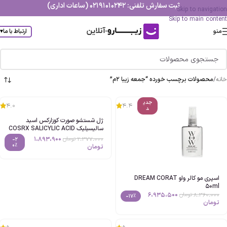
ثبت سفارش تلفنی: 02191010242 (ساعات اداری)
Skip to navigation
Skip to main content
منو
ارتباط با ما
▾
خانه
/
محصولات برچسب خورده “جمعه زیبا 2م”
جدی
4.0
4.4
د
ژل شستشو صورت کوزارکس اسید
سالیسیلیک COSRX SALICYLIC ACID
DAILY GENTLE CLEANSER
1،893،900
2،377،000
تومان
-2
حجم150ml اصل
0%
تومان
اسپری مو کالر واو DREAM CORAT
50ml
6،935،500
8،360،000
تومان
-17%
تومان