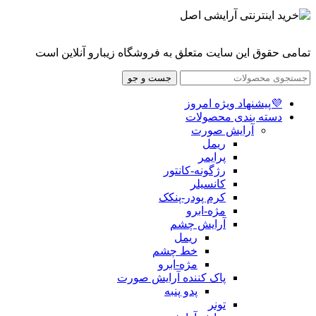
تمامی حقوق این سایت متعلق به فروشگاه زیبارو آنلاین است
جست و جو
💜پیشنهاد ویژه امروز
دسته بندی محصولات
آرایش صورت
ریمل
پرایمر
رژگونه-کانتور
کانسیلر
کرم پودر-پنکک
مژه-ابرو
آرایش چشم
ریمل
خط چشم
مژه-ابرو
پاک کننده آرایش صورت
پدو پنبه
تونر