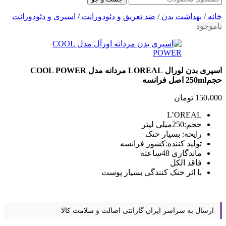
خانه
/
بهداشت بدن
/
ضد تعریق و دئودورانت
/
اسپری و دئودورانت
ناموجود
اسپری بدن لورال LOREAL مردانه مدل COOL POWER
حجم250ml اصل فرانسه
150،000
تومان
L’OREAL
حجم:250میلی لیتر
رایحه: بسیار خنک
تولید کننده:کشور فرانسه
ماندگاری 48ساعته
فاقد الکل
با اثر خنک کنندگی بسیار پوست
ارسال به سراسر ایران
گارانتی اصالت و سلامت کالا