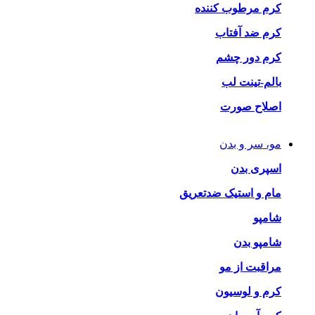
کرم مرطوب کننده
کرم ضد آفتاب
کرم دور چشم
بالم-تینت لب
اصلاح صورت
مو، سر و بدن
اسپری بدن
مام و استیک ضدتعریق
شامپو
شامپو بدن
مراقبت از مو
کرم و لوسیون