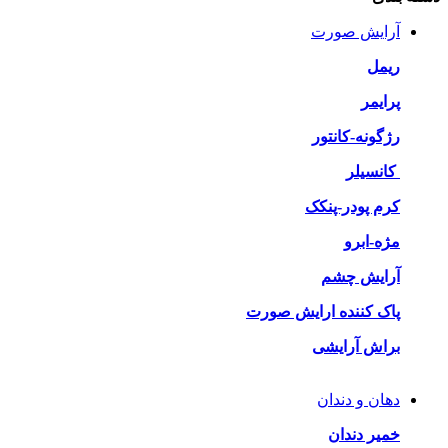
آرایش صورت
ریمل
پرایمر
رژگونه-کانتور
کانسیلر
کرم پودر-پنکک
مژه-ابرو
آرایش چشم
پاک کننده ارایش صورت
براش آرایشی
دهان و دندان
خمیر دندان