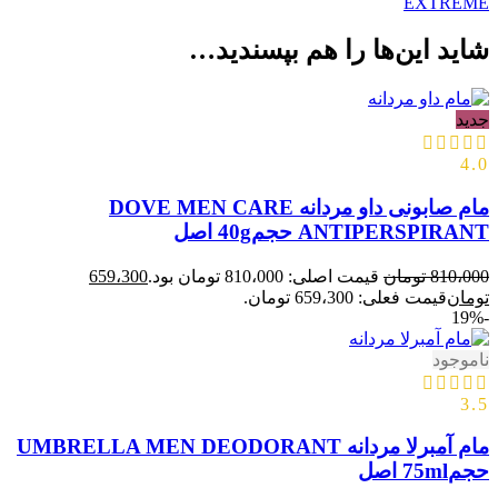
EXTREME
شاید این‌ها را هم بپسندید…
جدید
4.0
مام صابونی داو مردانه DOVE MEN CARE
ANTIPERSPIRANT حجم40g اصل
810،000
تومان
قیمت اصلی: 810،000 تومان بود.
659،300
تومان
قیمت فعلی: 659،300 تومان.
-19%
ناموجود
3.5
مام آمبرلا مردانه UMBRELLA MEN DEODORANT
حجم75ml اصل