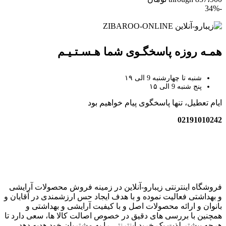
-34%
همـه روزه پاسخگـوی شما هـسـتـیـم
شنبه تا چهارشنبه 9 الی ۱۹
پنج شنبه 9 الی ۱۵
ایام تعطیل، تنها پاسخگوی پیام خواهیم بود
02191010242
زیبارو-آنلاین | مرجع تخصصی کالای آرایشی بهداشتی اصل با قیمت
عالی
فروشگاه اینترنتی زیبارو-آنلاین در زمینه فروش محصولات آرایشی
و بهداشتی فعالیت نموده و با هدف ایجاد حس ارزشمندی در آقایان و
بانوان و ارائه محصولات اصل و با کیفیت آرایشی و بهداشتی و
همچنین با بررسی های دقیق در خصوص اصالت کالا ها، سعی دارد تا
هرچه بیشتر لذت یک خرید اینترنتی را به مشتریان خود هدیه دهد.