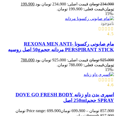
234،900
تومان
قیمت اصلی: 234،900 تومان بود.
199،900
تومان
قیمت فعلی: 199،900 تومان.
-15%
ناموجود
4.5
مام صابونی رکسونا REXONA MEN ANTI-
PERSPIRANT STICK مردانه حجم50g اصل روسیه
925،000
تومان
قیمت اصلی: 925،000 تومان بود.
788،000
تومان
قیمت فعلی: 788،000 تومان.
-15%
4.6
اسپری بدن داو زنانه DOVE GO FRESH BODY
SPRAY حجم250ml اصل
857،900
تومان
–
699،900
تومان
Price range: 699،900 تومان
through 857،900 تومان