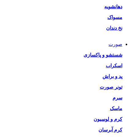
دهانشویه
مسواک
نخ دندان
صورت
شستشو و پاکسازی
اسکراب
پد و براش
تونر صورت
سرم
ماسک
کرم و لوسیون
کرم آبرسان