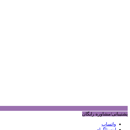
پشتیبانی/مشاوره رایگان
واتساپ
اینستاگرام