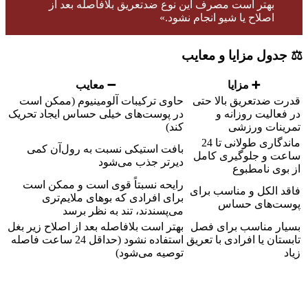
بهتر است مصرف این نوع ضدتعریق بلافاصله بعد از
اصلاح یا شیو انجام نشود.»
⚖️ جدول مزایا و معایب
➕ مزایا
➖ معایب
قدرت ضدتعریق بالا حتی
حاوی ترکیبات آلومینیوم (ممکن است
در فعالیت روزانه و
در پوست‌های خیلی حساس ایجاد تحریک
تمرینات ورزشی
کند)
ماندگاری طولانی تا 24
بافت استیکی نسبت به رول‌آن کمی
ساعت و جلوگیری کامل
دیرتر جذب می‌شود
از بوی نامطبوع
رایحه نسبتاً قوی است و ممکن است
فاقد الکل و مناسب برای
برای افرادی که بوهای ملایم‌تری
پوست‌های حساس
می‌پسندند، تند به نظر برسد
بسیار مناسب برای فصل
بهتر است بلافاصله بعد از اصلاح زیر بغل
تابستان یا افرادی با تعریق
استفاده نشود (حداقل 24 ساعت فاصله
زیاد
توصیه می‌شود)