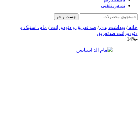
تماس تلفنی
جست و جو
خانه
/
بهداشت بدن
/
ضد تعریق و دئودورانت
/
مام، استیک و
دئودورانت ضدتعریق
-14%