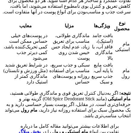
تفاوت عملکرد و ساختار هر کدام آشنا شوید. هر دو محصول برای
کاهش تعریق و کنترل بوی نامطبوع استفاده می‌شوند، اما بافت،
سرعت جذب و مناسب‌بودن برای انواع پوست در آنها متفاوت است.
نوع
ویژگی‌ها
مزایا
معایب
محصول
بافت جامد
ماندگاری طولانی،
در پوست‌های خیلی
(استیک)،
مناسب برای تعریق
حساس ممکن است
مام
فاقد آب، با
زیاد، عدم ایجاد حس
کمی تحریک‌کننده باشد،
استیکی
ماندگاری
خیس شدن روی
کمی دیرتر جذب
بالا
پوست
می‌شود
بافت مایع
سبکی و جذب سریع،
در شرایط تعریق شدید
مام
با پایه آبی،
مناسب برای استفاده
(مثل ورزش و تابستان)
رول
جذب سریع
روزانه و پوست‌های
ماندگاری کمتر از
و سبک
حساس
استیک دارد
نتیجه:
اگر به‌دنبال کنترل تعریق قوی و ماندگاری طولانی هستید،
مام استیکی
(مانند Old Spice Deodorant Stick) گزینه بهتر و
حرفه‌ای‌تری است. در مقابل، اگر پوست بسیار حساسی دارید و به
یک محصول سبک برای استفاده روزانه نیاز دارید،
مام رول
می‌تواند
انتخاب مناسب‌تری باشد.
برای اطلاعات بیشتر می‌توانید مقاله کامل ما درباره
تفاوت بین انواع
مام استیکی و رول
را در
بخش وبلاگ