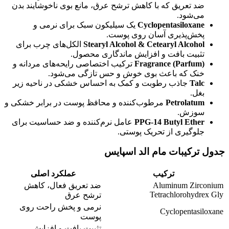
ضد تعریق که با کاهش ترشح عرق، مانع بوی ناخوشایند بدن
می‌شود.
Cyclopentasiloxane
یک سیلیکون سبک برای نرمی و
پخش‌پذیری آسان روی پوست.
Stearyl Alcohol & Cetearyl Alcohol
الکل‌های چرب برای
تثبیت بافت و افزایش ماندگاری محصول.
Fragrance (Parfum)
ترکیب اختصاصی رایحه‌های مردانه و
خنک که باعث بوی خوش و حس تازگی می‌شود.
Talc
جاذب رطوبت و کمک به احساس خشکی در ناحیه زیر
بغل.
Petrolatum
مرطوب‌کننده و محافظ پوست در برابر خشکی و
سوزش.
PPG-14 Butyl Ether
عامل نرم‌کننده و ضد حساسیت برای
جلوگیری از تحریک پوستی.
جدول ترکیبات مام الد اسپایس
ترکیب
عملکرد اصلی
Aluminum Zirconium
ضد تعریق فعال، کاهش
Tetrachlorohydrex Gly
ترشح عرق
نرمی و پخش راحت روی
Cyclopentasiloxane
پوست
تثبیت بافت و افزایش