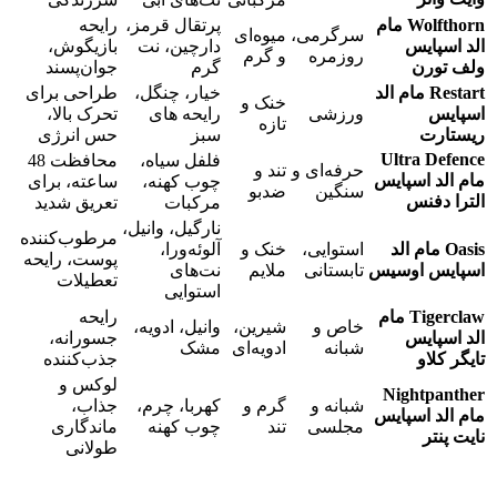
Wolfthorn مام
پرتقال قرمز،
رایحه
سرگرمی،
میوه‌ای
الد اسپایس
دارچین، نت
بازیگوش،
روزمره
و گرم
ولف تورن
گرم
جوان‌پسند
Restart مام الد
خیار، چنگل،
طراحی برای
خنک و
اسپایس
ورزشی
رایحه های
تحرک بالا،
تازه
ریستارت
سبز
حس انرژی
Ultra Defence
فلفل سیاه،
محافظت 48
حرفه‌ای و
تند و
مام الد اسپایس
چوب کهنه،
ساعته، برای
سنگین
ضدبو
الترا دفنس
مرکبات
تعریق شدید
نارگیل، وانیل،
مرطوب‌کننده
Oasis مام الد
استوایی،
خنک و
آلوئه‌ورا،
پوست، رایحه
اسپایس اوسیس
تابستانی
ملایم
نت‌های
تعطیلات
استوایی
Tigerclaw مام
رایحه
خاص و
شیرین،
وانیل، ادویه،
الد اسپایس
جسورانه،
شبانه
ادویه‌ای
مشک
تایگر کلاو
جذب‌کننده
لوکس و
Nightpanther
شبانه و
گرم و
کهربا، چرم،
جذاب،
مام الد اسپایس
مجلسی
تند
چوب کهنه
ماندگاری
نایت پنتر
طولانی