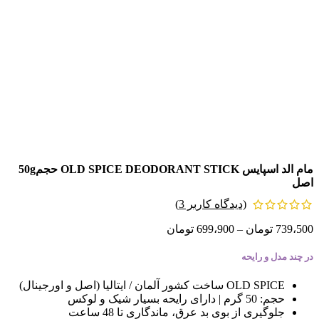
مام الد اسپایس OLD SPICE DEODORANT STICK حجم50g
اصل
(دیدگاه کاربر
3
)
739،500
تومان
–
699،900
تومان
در چند مدل و رایحه
OLD SPICE ساخت کشور آلمان / ایتالیا (اصل و اورجینال)
حجم: 50 گرم | دارای رایحه بسیار شیک و لوکس
جلوگیری از بوی بد عرق، ماندگاری تا 48 ساعت