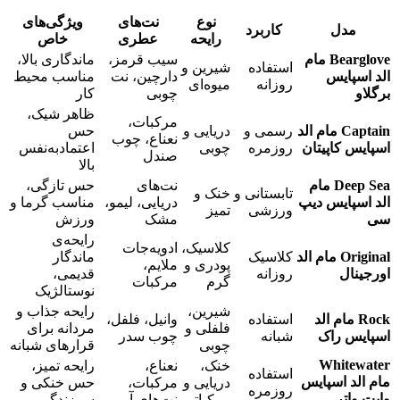
نوع
نت‌های
ویژگی‌های
مدل
کاربرد
رایحه
عطری
خاص
Bearglove مام
سیب قرمز،
ماندگاری بالا،
استفاده
شیرین و
الد اسپایس
دارچین، نت
مناسب محیط
روزانه
میوه‌ای
برگلاو
چوبی
کار
ظاهر شیک،
مرکبات،
Captain مام الد
رسمی و
دریایی و
حس
نعناع، چوب
اسپایس کاپیتان
روزمره
چوبی
اعتمادبه‌نفس
صندل
بالا
Deep Sea مام
نت‌های
حس تازگی،
تابستانی و
خنک و
الد اسپایس دیپ
دریایی، لیمو،
مناسب گرما و
ورزشی
تمیز
سی
مشک
ورزش
رایحه‌ی
کلاسیک،
ادویه‌جات
Original مام الد
کلاسیک
ماندگار
پودری و
ملایم،
اورجینال
روزانه
قدیمی،
گرم
مرکبات
نوستالژیک
شیرین،
رایحه جذاب و
Rock مام الد
استفاده
وانیل، فلفل،
فلفلی و
مردانه برای
اسپایس راک
شبانه
چوب سدر
چوبی
قرارهای شبانه
Whitewater
خنک،
نعناع،
رایحه تمیز،
استفاده
مام الد اسپایس
دریایی و
مرکبات،
حس خنکی و
روزمره
وایت واتر
مرکباتی
نت‌های آبی
سرزندگی