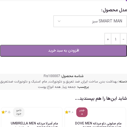
مدل محصول
افزودن به سبد خرید
شناسه محصول:
Fis100007
دسته:
بهداشت بدن
,
ساخت ایران
,
ضد تعریق و دئودورانت
,
مام، استیک و دئودورانت ضدتعریق
برچسب:
جمعه زیبا
,
همه انواع پوست
شاید این‌ها را هم بپسندید…
جدی
نامو
3.5
4.0
د
جود
مام صابونی داو مردانه DOVE MEN
مام آمبرلا مردانه UMBRELLA MEN