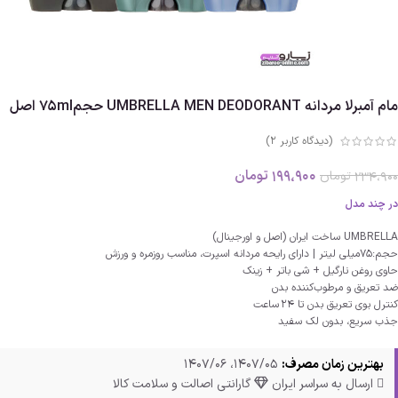
مام آمبرلا مردانه UMBRELLA MEN DEODORANT حجم75ml اصل
(دیدگاه کاربر
2
)
199،900
تومان
234،900
تومان
در چند مدل
UMBRELLA ساخت ایران (اصل و اورجینال)
حجم:75میلی لیتر | دارای رایحه مردانه اسپرت، مناسب روزمره و ورزش
حاوی روغن نارگیل + شی باتر + زینک
ضد تعریق و مرطوب‌کننده بدن
کنترل بوی تعریق بدن تا 24 ساعت
جذب سریع، بدون لک سفید
بهترین زمان مصرف:
1407/05، 1407/06
ارسال به سراسر ایران
گارانتی اصالت و سلامت کالا