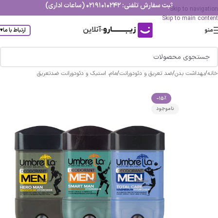
ثبت سفارش تلفنی: 02191010242 (ساعات اداری)
Skip to navigation
Skip to main content
منو
ارتباط با ما
▾
خانه
/
بهداشت بدن
/
ضد تعریق و دئودورانت
/
مام، استیک و دئودورانت ضدتعریق
-15%
ناموجود