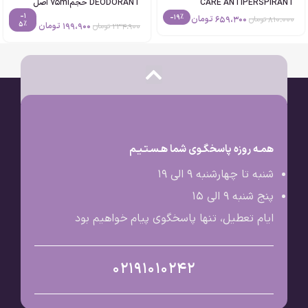
CARE ANTIPERSPIRANT
DEODORANT حجم75ml اصل
حجم40g اصل
-1
-19%
659،300
تومان
810،000
تومان
5%
199،900
تومان
234،900
تومان
همـه روزه پاسخگـوی شما هـسـتـیـم
شنبه تا چهارشنبه 9 الی ۱۹
پنج شنبه 9 الی ۱۵
ایام تعطیل، تنها پاسخگوی پیام خواهیم بود
02191010242