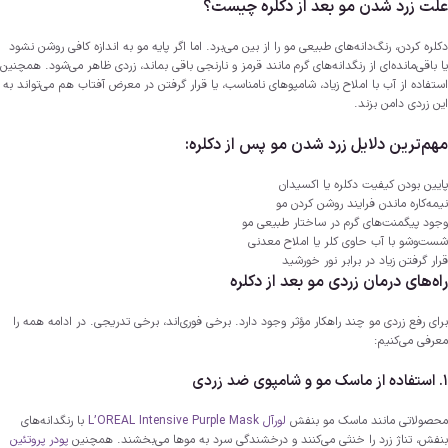
علت زرد شدن مو بعد از دکلره چیست؟
دکلره کردن، رنگ‌دانه‌های طبیعی مو را از بین می‌برد. اما اگر پایه مو به اندازه کافی روشن نشود
یا باقی‌مانده‌ای از رنگدانه‌های گرم مانند قرمز و نارنجی باقی بماند، زردی ظاهر می‌شود. همچنین
استفاده از آب با املاح زیاد، شامپوهای نامناسب، یا قرار گرفتن در معرض آفتاب هم می‌تواند به
این زردی دامن بزند.
مهم‌ترین دلایل زرد شدن مو پس از دکلره:
پایین بودن کیفیت دکلره یا اکسیدان
نیمه‌کاره ماندن فرایند روشن کردن مو
وجود پیگمنت‌های گرم در ساختار طبیعی مو
شست‌وشو با آب حاوی کلر یا املاح معدنی
قرار گرفتن زیاد در برابر نور خورشید
راه‌های درمان زردی مو بعد از دکلره
برای رفع زردی مو چند راهکار مؤثر وجود دارد. برخی فوری‌اند، برخی تدریجی. در ادامه همه را
معرفی می‌کنیم:
1. استفاده از ماسک مو و شامپوی ضد زردی
محصولاتی مانند ماسک مو بنفش
لورآل
L’OREAL Intensive Purple Mask
با رنگدانه‌های
بنفش، تناژ زرد را خنثی می‌کنند و درخشندگی سرد به موها می‌بخشند. همچنین
پودر پروتئین