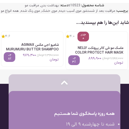
شناسه محصول:
s10523
دسته:
بهداشت بدن
,
مراقبت مو
برچسب:
مراقبت بعد از شستشو
,
موی آسیب دیده
,
موی خشک
,
موی رنگ شده
,
همه انواع مو
شاید این‌ها را هم بپسندید…
جدی
4.6
4.0
د
شامپو اجی مکس AGIMAX
ماسک مو نلی کالر پروتکت NELLY
MURUMURU BUTTER SHAMPOO
COLOR PROTECT HAIR MASK
حجم1000ml اصل
979،300
1،360،000
تومان
-2
حجم300ml اصل
899،900
1،168،000
تومان
-2
8%
تومان
3%
تومان
همـه روزه پاسخگـوی شما هـسـتـیـم
شنبه تا چهارشنبه 9 الی ۱۹