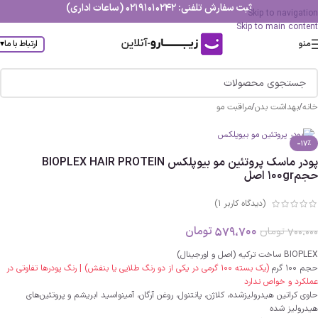
ثبت سفارش تلفنی: 02191010242 (ساعات اداری)
Skip to navigation
Skip to main content
منو
ارتباط با ما
▾
خانه
/
بهداشت بدن
/
مراقبت مو
-17%
پودر ماسک پروتئین مو بیوپلکس BIOPLEX HAIR PROTEIN
حجم100gr اصل
(دیدگاه کاربر
1
)
579،700
تومان
700،000
تومان
BIOPLEX ساخت ترکیه (اصل و اورجینال)
حجم 100 گرم
(یک بسته 100 گرمی در یکی از دو رنگ طلایی یا بنفش) | رنگ پودرها تفاوتی در
عملکرد و خواص ندارد
حاوی کراتین هیدرولیزشده، کلاژن، پانتنول، روغن آرگان، آمینواسید ابریشم و پروتئین‌های
هیدرولیز شده