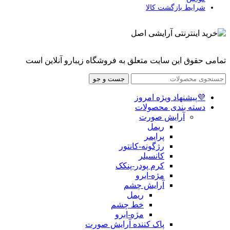
شرایط بازگشت کالا
تمامی حقوق این سایت متعلق به فروشگاه زیبارو آنلاین است
جست و جو
💜پیشنهاد ویژه امروز
دسته بندی محصولات
آرایش صورت
ریمل
پرایمر
رژگونه-کانتور
کانسیلر
کرم پودر-پنکک
مژه-ابرو
آرایش چشم
ریمل
خط چشم
مژه-ابرو
پاک کننده آرایش صورت