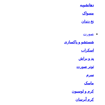
دهانشویه
مسواک
نخ دندان
صورت
شستشو و پاکسازی
اسکراب
پد و براش
تونر صورت
سرم
ماسک
کرم و لوسیون
کرم آبرسان