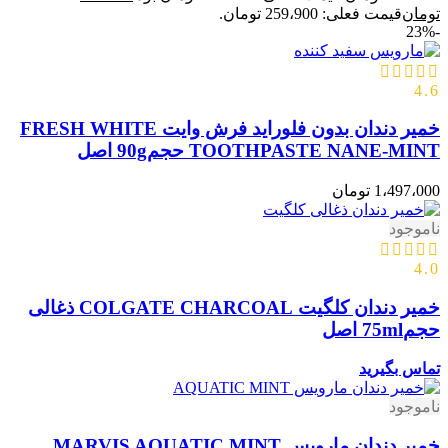
تومان
قیمت فعلی: 259،900 تومان.
-23%
4.6
خمیر دندان بدون فلوراید فرش وایت FRESH WHITE
TOOTHPASTE NANE-MINT حجم90g اصل
1،497،000
تومان
ناموجود
4.0
خمیر دندان کلگیت COLGATE CHARCOAL ذغالی
حجم75ml اصل
تماس بگیرید
ناموجود
خمیر دندان مارویس MARVIS AQUATIC MINT