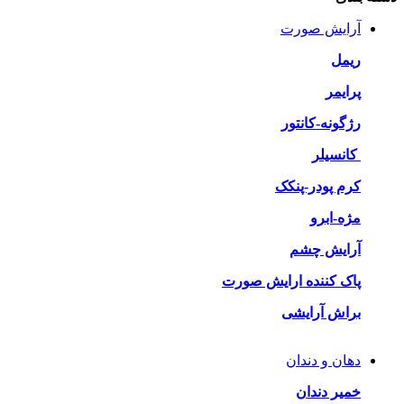
آرایش صورت
ریمل
پرایمر
رژگونه-کانتور
کانسیلر
کرم پودر-پنکک
مژه-ابرو
آرایش چشم
پاک کننده ارایش صورت
براش آرایشی
دهان و دندان
خمیر دندان