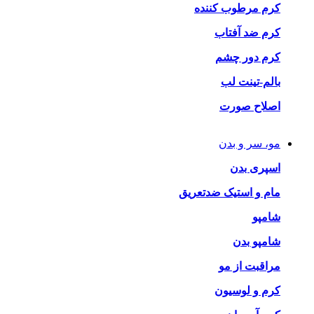
کرم مرطوب کننده
کرم ضد آفتاب
کرم دور چشم
بالم-تینت لب
اصلاح صورت
مو، سر و بدن
اسپری بدن
مام و استیک ضدتعریق
شامپو
شامپو بدن
مراقبت از مو
کرم و لوسیون