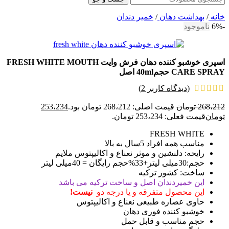
خانه
/
بهداشت دهان
/
خمیر دندان
-6%
ناموجود
اسپری خوشبو کننده دهان فرش وایت FRESH WHITE MOUTH
CARE SPRAY حجم40ml اصل
(دیدگاه کاربر
2
)
268،212
تومان
قیمت اصلی: 268،212 تومان بود.
253،234
تومان
قیمت فعلی: 253،234 تومان.
FRESH WHITE
مناسب همه افراد 5سال به بالا
رایحه: دلنشین و موثر نعناع و اکالیپتوس ملایم
حجم:30میلی لیتر+33%حجم رایگان = 40میلی لیتر
ساخت: کشور ترکیه
این خمیردندان اصل و ساخت ترکیه می باشد
این محصول متفرقه و یا درجه دو
نیست!
حاوی عصاره طبیعی نعناع و اکالیپتوس
خوشبو کننده فوری دهان
حجم مناسب و قابل حمل