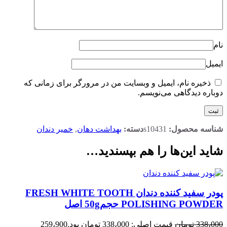
نام
ایمیل
ذخیره نام، ایمیل و وبسایت من در مرورگر برای زمانی که
دوباره دیدگاهی می‌نویسم.
شناسه محصول:
s10431
دسته:
بهداشت دهان
,
خمیر دندان
شاید این‌ها را هم بپسندید…
پودر سفید کننده دندان FRESH WHITE TOOTH
POLISHING POWDER حجم50g اصل
338،000
تومان
قیمت اصلی: 338،000 تومان بود.
259،900