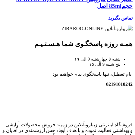
حجم85ml اصل
تماس بگیرید
همـه روزه پاسخگـوی شما هـسـتـیـم
شنبه تا چهارشنبه 9 الی ۱۹
پنج شنبه 9 الی ۱۵
ایام تعطیل، تنها پاسخگوی پیام خواهیم بود
02191010242
زیبارو-آنلاین | مرجع تخصصی کالای آرایشی بهداشتی اصل با قیمت
عالی
فروشگاه اینترنتی زیبارو-آنلاین در زمینه فروش محصولات آرایشی
و بهداشتی فعالیت نموده و با هدف ایجاد حس ارزشمندی در آقایان و