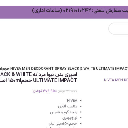
سفارش تلفنی: 02191010242 (ساعات اداری)
اسپری بدن نیوا مرد
ULTIMATE IMPACT حجم150ml اصل
679،950
تومان
792،000
تومان
NIVEA
مناسب آقایان
رایحه:گرم و شیرین
نوع:پودری
حجم:150میلی لیتر