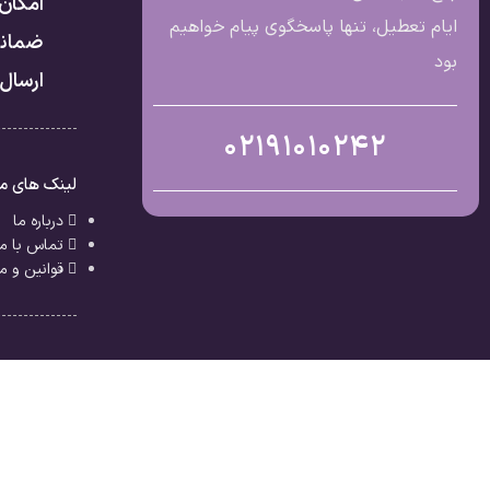
امکان
ایام تعطیل، تنها پاسخگوی پیام خواهیم
ضمانت
بود
ارسال 
02191010242
لینک های م
درباره ما
تماس با ما
قوانین و م