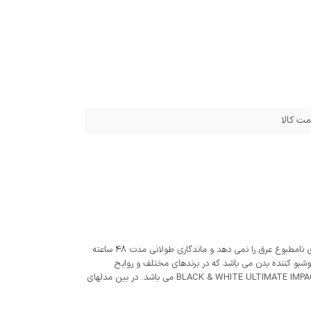
مت کالا
اسپری ضد تعریق نیوا مدلBLACK & WHITE ULTIMATE IMPACT، حاوی ترکیبات آنتی باکتریال و ضد تعریق است. این اسپری دئودورانت سریعا خشک شده و اجازه انتشار بوی نامطبوع عرق را نمی دهد و ماندگاری طولانی مدت ۴۸ ساعته
شبو کننده بدن می باشد که در برندهای مختلف و روایح
گوناگون و همچنین مناسب هر سلیقه ای تولید شده اند. یکی از برندهای پرطرفدار که به دلیل تنوع در محصولاتش مخاطبین زیادی را جذب نموده اسپری بدن مردانه نیوآ مدلBLACK & WHITE ULTIMATE IMPACT می باشد. در بین مدلهای