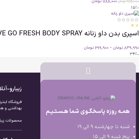
788،000
تومان
925،000
تومان
-15%
4.6
اسپری بدن داو زنانه DOVE GO FRESH BODY SPRAY حجم250ml اصل
839،990
تومان
–
699،900
تومان
-34%
زیبارو-آن
فروشگاه اینتر
بهداشتی و همچ
همـه روزه پاسخگـوی شما هـسـتـیـم
محصولات زیبار
شنبه تا چهارشنبه 9 الی ۱۹
پنج شنبه 9 الی ۱۵