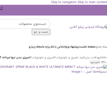
Skip to navigation
Skip to main content
ثبت 
جست و جو
ته بندی
صفحه نخست
پیشنهاد ویژه
تماس با ما
درباره ما
مجله زیبارو
خانه
/
بهداشت بدن
/
ضد تعریق و دئودورانت
/
اسپری و دئودورانت
/
اسپری بدن نیوا مردانه NIVEA MEN DEODORANT SPRAY BLACK & WHITE ULTIMATE IMPACT حجم150ml اصل
-14%
ناموجود