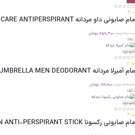
جدید
4.0
مام صابونی داو مردانه DOVE MEN CARE ANTIPERSPIRANT حجم40g اصل
659،300
تومان
810،000
تومان
-19%
ناموجود
3.5
مام آمبرلا مردانه UMBRELLA MEN DEODORANT حجم75ml اصل
199،900
تومان
234،900
تومان
-15%
ناموجود
4.5
مام صابونی رکسونا REXONA MEN ANTI-PERSPIRANT STICK مردانه حجم50g اصل روسیه