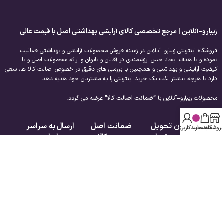
زیبارو-آنلاین | مرجع تخصصی کالای آرایشی بهداشتی اصل با قیمت عالی
فروشگاه اینترنتی زیبارو-آنلاین در زمینه فروش محصولات آرایشی و بهداشتی فعالیت
نموده و با هدف ایجاد حس ارزشمندی در آقایان و بانوان و ارائه محصولات اصل و با
کیفیت آرایشی و بهداشتی و همچنین با بررسی های دقیق در خصوص اصالت کالا ها، سعی
دارد تا هرچه بیشتر لذت یک خرید اینترنتی را به مشتریان خود هدیه دهد.
محصولات زیبارو-آنلاین با
“ضمانت اصالت کالا”
عرضه می گردد.
امکان تحویل
ضمانت اصل
ارسال به سراسر
روشگاه
سبد خرید
حساب کاربری من
فوری در تهران
بودن کالا
ایران
لینک های مفید
راهنمای مشتریان
درباره ما
فروشگاه
تماس با ما
سبد خرید
قوانین و مقررات
تسویه حساب