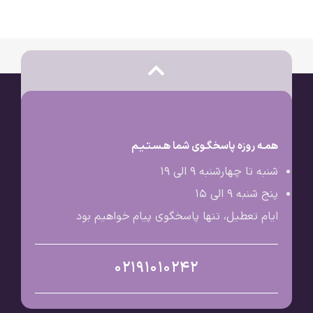
همـه روزه پاسخگـوی شما هـسـتـیـم
شنبه تا چهارشنبه 9 الی ۱۹
پنج شنبه 9 الی ۱۵
ایام تعطیل، تنها پاسخگوی پیام خواهیم بود
02191010242