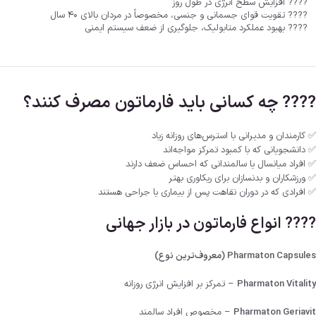
???? افزایش سطح انرژی در طول روز
???? تقویت قوای جسمانی و جنسی، مخصوصاً در مردان بالای ۴۰ سال
???? بهبود عملکرد متابولیک، جلوگیری از ضعف سیستم ایمنی
???? چه کسانی باید فارماتون مصرف کنند؟
✅ کارمندان و مدیرانی با استرس‌های روزانه زیاد
✅ دانشجویانی که با کمبود تمرکز مواجه‌اند
✅ افراد میانسال یا سالمندانی که احساس ضعف دارند
✅ ورزشکاران و بدنسازان برای ریکاوری بهتر
✅ افرادی که در دوران نقاهت پس از بیماری یا جراحی هستند
???? انواع فارماتون در بازار جهانی
Pharmaton Capsules (معروف‌ترین نوع)
Pharmaton Vitality
– تمرکز بر افزایش انرژی روزانه
Pharmaton Geriavit
– مخصوص افراد سالمند