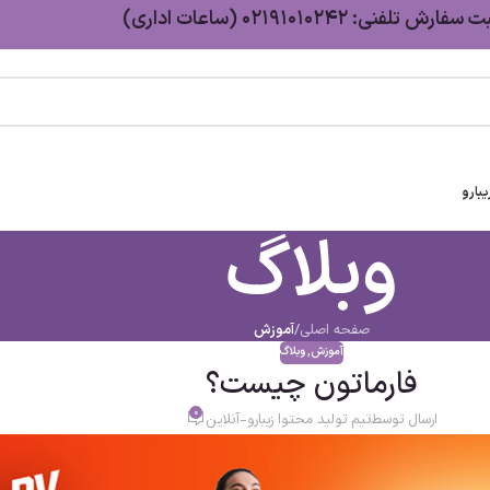
سفارش تلفنی: 02191010242 (ساعات اداری)
بارو
وبلاگ
صفحه اصلی
/
آموزش
آموزش
,
وبلاگ
فارماتون چیست؟
0
ارسال توسط
تیم تولید محتوا زیبارو-آنلاین