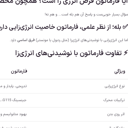
آیا فارماتون قرص انرژی زا است؟ همچون محصولا
سؤال بسیار خوبی‌ست و پاسخ آن هم بله است… و هم نه!
✅ بله؛ از نظر علمی، فارماتون
خاصیت انرژی‌زایی دارد
اما این انرژی‌زایی با نوشیدنی‌های انرژی‌زا (مثل ردبول یا مونستر)
فرق اساسی
دارد.
⚡ تفاوت فارماتون با نوشیدنی‌های انرژی‌زا
ویژگی
فارماتون
نوع انرژی‌زایی
تدریجی، پایدار و م
ترکیبات محرک
جینسینگ G115، ویتامین‌ها
اثر روی بدن
بهبود متابولیسم و 