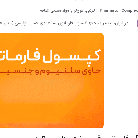
Pharmaton Complex
– ترکیب قوی‌تر با مواد معدنی اضافه
در ایران، بیشتر نسخه‌ی کپسول فارماتون ۱۰۰ عددی اصل سوئیسی (مدل های سلنیوم SELENIUM و ژریاتریک GERIATERIC) شناخته شده و محبوب است.