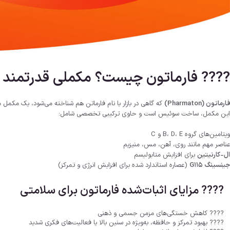
???? فارماتون چیست؟ مکملی قدرتمند برا
فارماتون (Pharmaton)
که گاهی در بازار با نام
فارماتن
هم شناخته می‌شود، یک مکمل مولت
این مکمل، ساخت سوئیس است و حاوی ترکیبی تخصصی شامل:
ویتامین‌های گروه B، D، E و C
عناصر مهم مانند روی، آهن، مس، منیزیم
ال-کارنیتین
برای افزایش متابولیسم
جینسینگ G115
(عصاره استاندارد شده برای افزایش انرژی و تمرکز)
???? مزایای اثبات‌شده فارماتون برای سلامتی
???? کاهش خستگی‌های مزمن جسمی و ذهنی
???? بهبود تمرکز و حافظه، به‌ویژه در سنین بالا یا فعالیت‌های فکری شدید