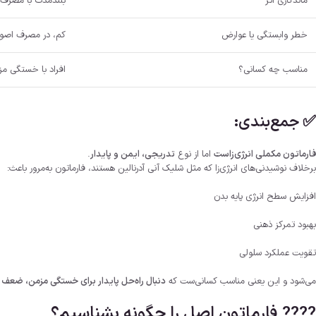
ماندگاری اثر
بلندمدت با مصرف
خطر وابستگی یا عوارض
کم، در مصرف اصو
مناسب چه کسانی؟
افراد با خستگی مز
✅ جمع‌بندی:
فارماتون مکملی انرژی‌زاست
اما از نوع
تدریجی، ایمن و پایدار
.
برخلاف نوشیدنی‌های انرژی‌زا که مثل شلیک آنی آدرنالین هستند، فارماتون به‌مرور باعث:
افزایش سطح انرژی پایه بدن
بهبود تمرکز ذهنی
تقویت عملکرد سلولی
می‌شود و این یعنی مناسب کسانی‌ست که
دنبال راه‌حل پایدار برای خستگی مزمن، ضعف
???? فارماتون اصل را چگونه بشناسیم؟