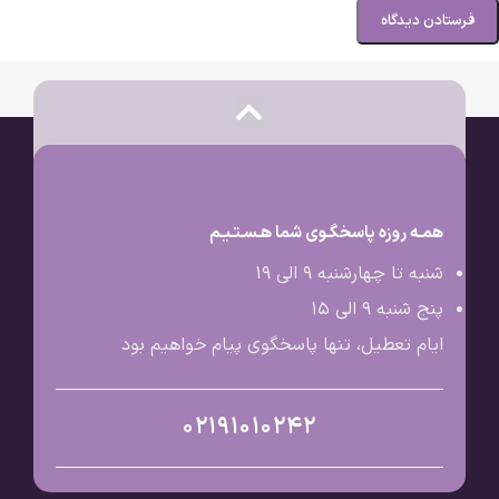
قرص پریورین برای ریزش مو چه تأثیری دارد؟
پریورین با تغذیه فولیکول‌های مو و افزایش خون‌رسانی به پوست سر، رشد موها را تحریک
می‌کند. افرادی که دچار ریزش موی هورمونی، تغذیه‌ای یا ناشی از استرس هستند، پس از ۸ تا
۱۲ هفته مصرف منظم، معمولاً شاهد کاهش محسوس در ریزش مو و افزایش ضخامت موهای
جدید هستند.
همـه روزه پاسخگـوی شما هـسـتـیـم
بسیاری از کاربران در گزارش تجربه مصرف قرص پریورین گفته‌اند که پس از حدود
شنبه تا چهارشنبه 9 الی ۱۹
۲ ماه استفاده، حجم موهایشان بیشتر و مقاومت آن‌ها بهتر شده است.
پنج شنبه 9 الی ۱۵
درباره علت و درمان ریشه‌ای ریزش مو،
اینجا بیشتر بخوانید
.
ایام تعطیل، تنها پاسخگوی پیام خواهیم بود
⏱ کپسول پریورین چقدر طول می‌کشه اثر کنه؟
02191010242
برای دریافت نتایج مؤثر، باید
حداقل یک دوره کامل ۳ ماهه مصرف شود
. اثرات اولیه مانند
کاهش ریزش و افزایش نرمی موها، معمولاً در هفته‌های ۶ تا ۸ قابل مشاهده است. توجه
داشته باشید که مو یک ساختار کند رشد است؛ بنابراین استمرار، شرط موفقیت در درمان است.