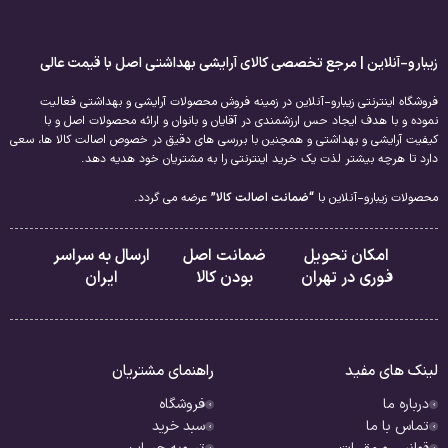
⚠️ عوارض قرص پریورین چیست؟
زیبارو-آنلاین | مرجع تخصصی کالای آرایشی بهداشتی اصل با قیمت عالی
پریورین اصل آلمانی به دلیل ترکیبات طبیعی و استاندارد،
فاقد عوارض جدی
است. اما در افراد
حساس ممکن است عوارض خفیفی مانند زیر دیده شود:
فروشگاه اینترنتی زیبارو-آنلاین در زمینه فروش محصولات آرایشی و بهداشتی فعالیت
نموده و با هدف ایجاد حس ارزشمندی در آقایان و بانوان و ارائه محصولات اصل و با
نفخ ملایم
کیفیت آرایشی و بهداشتی و همچنین با بررسی های دقیق در خصوص اصالت کالا ها، سعی
حالت تهوع جزئی
دارد تا هرچه بیشتر لذت یک خرید اینترنتی را به مشتریان خود هدیه دهد.
تحریک معده
برای اطمینان، بهتر است همراه غذا مصرف شود و در دوران بارداری یا شیردهی با پزشک مشورت
محصولات زیبارو-آنلاین با
“ضمانت اصالت کالا”
عرضه می گردد.
شود.
۳. قرص پریورین واقعاً مؤثره؟
امکان تحویل
ضمانت اصل
ارسال به سراسر
بله،
قرص پریورین اصل ساخت آلمان
یکی از مؤثرترین مکمل‌های تقویت مو در دنیاست که
فوری در تهران
بودن کالا
ایران
توسط پزشکان و متخصصان پوست اروپا نیز تجویز می‌شود. این مکمل از طریق ترکیب عصاره
ارزن، بیوتین، ال-سیستین و پانتوتنیک اسید (ویتامین B5) مستقیماً بر روی ریشه مو اثر
می‌گذارد و فولیکول‌ها را تغذیه می‌کند.
لینک های مفید
راهنمای مشتریان
برخلاف داروهای شیمیایی، پریورین یک مکمل طبیعی است که بدون تغییرات هورمونی یا
عوارض خطرناک، باعث تقویت رشد مو، کاهش ریزش و افزایش ضخامت مو می‌شود. تأثیر آن
درباره ما
فروشگاه
معمولاً از هفته ششم شروع می‌شود و طی سه ماه به اوج می‌رسد. کاربرانی که مصرف منظم
تماس با ما
سبد خرید
داشته‌اند، از بهبود چشمگیر در سلامت موها، افزایش لطافت، پرپشتی و کاهش موخوره خبر
داده‌اند.