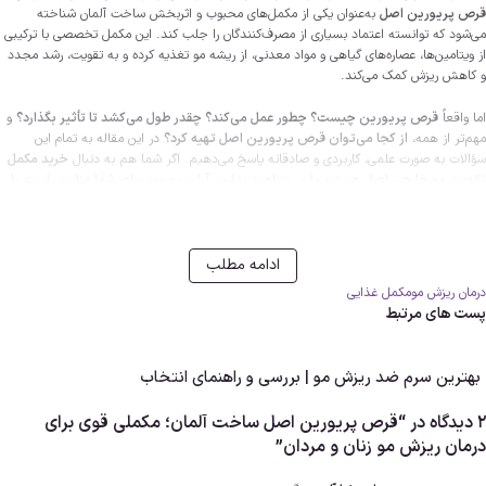
قرص پریورین اصل
به‌عنوان یکی از مکمل‌های محبوب و اثربخش ساخت آلمان شناخته
می‌شود که توانسته اعتماد بسیاری از مصرف‌کنندگان را جلب کند. این مکمل تخصصی با ترکیبی
از ویتامین‌ها، عصاره‌های گیاهی و مواد معدنی، از ریشه مو تغذیه کرده و به تقویت، رشد مجدد
و کاهش ریزش کمک می‌کند.
اما واقعاً
قرص پریورین چیست؟ چطور عمل می‌کند؟ چقدر طول می‌کشد تا تأثیر بگذارد؟
و
مهم‌تر از همه،
از کجا می‌توان قرص پریورین اصل تهیه کرد؟
در این مقاله به تمام این
سؤالات به صورت علمی، کاربردی و صادقانه پاسخ می‌دهیم. اگر شما هم به دنبال
خرید مکمل
تقویت مو خارجی اصل
هستید یا می‌خواهید بدانید
آیا پریورین برای شما مناسب است یا
خیر
، حتماً تا پایان مقاله همراه ما باشید.
«
خرید قرص پریورین اصل آلمان
»
درمان ریزش مو
مکمل غذایی
پست های مرتبط
بهترین سرم ضد ریزش مو | بررسی و راهنمای انتخاب
مهم ترین عناوین این مقاله:
2 دیدگاه در “
قرص پریورین اصل ساخت آلمان؛ مکملی قوی برای
درمان ریزش مو زنان و مردان
”
تجربه مصرف قرص
مکمل بدون چاقی
پریورین
قرص پریورین اصل
پریورین برای بانوان
بهترین مکمل برای ریزش