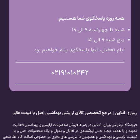
همـه روزه پاسخگـوی شما هـسـتـیـم
شنبه تا چهارشنبه 9 الی ۱۹
پنج شنبه 9 الی ۱۵
ایام تعطیل، تنها پاسخگوی پیام خواهیم بود
02191010242
زیبارو-آنلاین | مرجع تخصصی کالای آرایشی بهداشتی اصل با قیمت عالی
فروشگاه اینترنتی زیبارو-آنلاین در زمینه فروش محصولات آرایشی و بهداشتی فعالیت
نموده و با هدف ایجاد حس ارزشمندی در آقایان و بانوان و ارائه محصولات اصل و با
کیفیت آرایشی و بهداشتی و همچنین با بررسی های دقیق در خصوص اصالت کالا ها، سعی