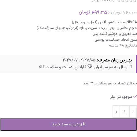
(دیدگاه کاربر
7
)
499،350
تومان
740،000
تومان
NIVEA ساخت کشور آلمان (اصل و اورجینال)
حجم 50میلی لیتر | رایحه اسپرت و تازه (لیمو/ترنج، چای سبز/مشک)
ضد تعریق و خوشبو کننده بدن
بدون ایجاد حساسیت پوستی
ماندگاری 48 ساعته
بهترین زمان مصرف:
2027/05، 2027/07
ارسال به سراسر ایران
گارانتی اصالت و سلامت کالا
حداکثر تعداد در هر سفارش : 3 عدد
موجود در انبار
افزودن به سبد خرید