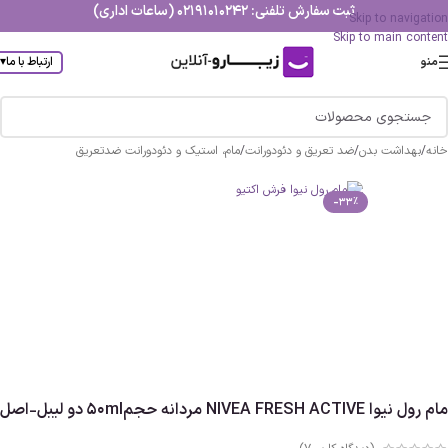
ثبت سفارش تلفنی: 02191010242 (ساعات اداری)
Skip to navigation
Skip to main content
منو
ارتباط با ما
▾
خانه
/
بهداشت بدن
/
ضد تعریق و دئودورانت
/
مام، استیک و دئودورانت ضدتعریق
-33%
مام رول نیوا NIVEA FRESH ACTIVE مردانه حجم50ml دو لیبل-اصل