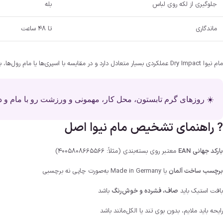
جلوگیری از لکه روی لباس
بله
ماندگاری
تا ۴۸ ساعت
مام نیوا Dry Impact عملکردی بسیار متعادل دارد و در مقایسه با اسپری‌ها یا مام رول‌ها، بدون ایجاد رطوبت یا احساس چسبندگی، کارایی عالی ارائه می‌دهد.
☀️ روزهای گرم تابستون، محل کار، مهمونی و ورزشت رو با مام و د
? راهنمای تشخیص مام نیوا اصل
بارکد جهانی EAN
معتبر روی بسته‌بندی (مثلاً: 4005808665566)
برچسب ساخت آلمان
یا Made in Germany به‌صورت چاپی نه برچسبی
بافت استیک باید
صاف، فشرده و خوش‌رنگ
باشد
رایحه باید ملایم، بدون بوی تند یا الکل‌مانند باشد