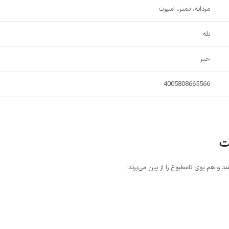
مردانه، تمیز، اسپرت
بله
خیر
4005808665566
ت