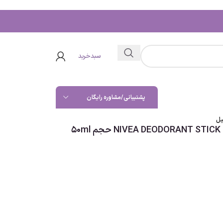
سبدخرید
پشتیبانی/مشاوره رایگان
مام نیوا صابونی مردانه NIVEA DEODORANT STICK DRY IMPACT حجم 50ml