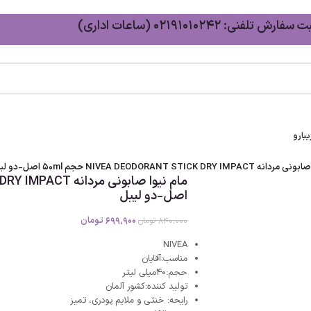
سفارش تلفنی: 02191010242 (ساعات اداری)
بارو
NIVEA DEODORANT STICK DRY IM حجم 50ml اصل-دو لیبل
اصل-دو لیبل
699،900
تومان
840،000
تومان
NIVEA
مناسب:آقایان
حجم:40میلی لیتر
تولید کننده:کشور آلمان
رایحه: خنثی و ملایم پودری، تمیز