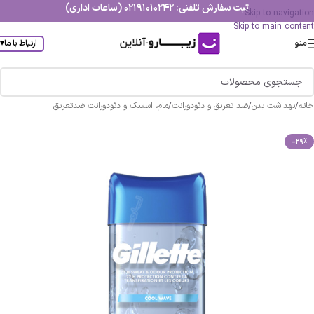
ثبت سفارش تلفنی: 02191010242 (ساعات اداری)
Skip to navigation
Skip to main content
منو
ارتباط با ما
▾
خانه
/
بهداشت بدن
/
ضد تعریق و دئودورانت
/
مام، استیک و دئودورانت ضدتعریق
-29%