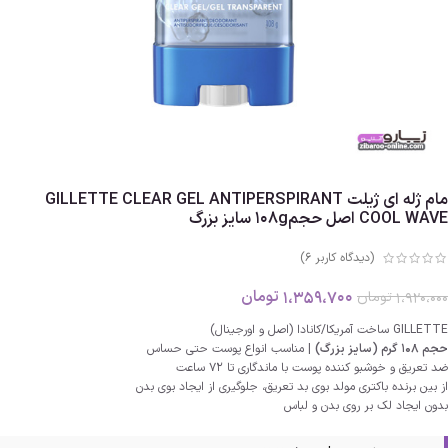
مام ژله ای ژیلت GILLETTE CLEAR GEL ANTIPERSPIRANT
COOL WAVE اصل حجم108g سایز بزرگ
(دیدگاه کاربر
6
)
1،359،700
تومان
1،920،000
تومان
GILLETTE ساخت آمریکا/کانادا (اصل و اورجینال)
حجم 108 گرم (سایز بزرگ)
| مناسب انواع پوست حتی حساس
ضد تعریق و خوشبو کننده پوست با ماندگاری تا 72 ساعت
از بین برنده باکتری مولد بوی بد تعریق، جلوگیری از ایجاد بوی بدن
بدون ایجاد لک بر روی بدن و لباس