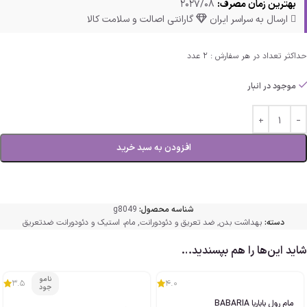
بهترین زمان مصرف:
2027/08
ارسال به سراسر ایران
گارانتی اصالت و سلامت کالا
حداکثر تعداد در هر سفارش : 2 عدد
موجود در انبار
افزودن به سبد خرید
شناسه محصول:
g8049
دسته:
بهداشت بدن
,
ضد تعریق و دئودورانت
,
مام، استیک و دئودورانت ضدتعریق
شاید این‌ها را هم بپسندید…
نامو
3.5
4.0
جود
مام رول باباریا BABARIA