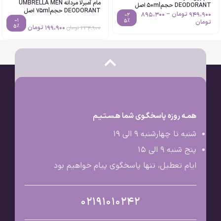
مام آمبرلا مردانه UMBRELLA MEN
DEODORANT حجم50ml اصل
DEODORANT حجم75ml اصل
949،900
تومان
–
895،300
-2
-1
5%
تومان
5%
199،900
تومان
234،900
تومان
همـه روزه پاسخگـوی شما هـسـتـیـم
شنبه تا چهارشنبه 9 الی ۱۹
پنج شنبه 9 الی ۱۵
ایام تعطیل، تنها پاسخگوی پیام خواهیم بود
02191010242