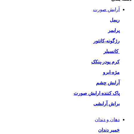
آرایش صورت
ریمل
پرایمر
رژگونه-کانتور
کانسیلر
کرم پودر-پنکک
مژه-ابرو
آرایش چشم
پاک کننده ارایش صورت
براش آرایشی
دهان و دندان
خمیر دندان