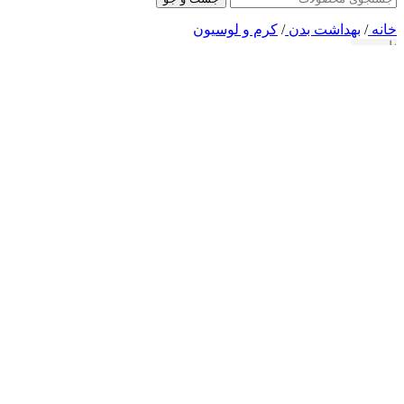
خانه
/
بهداشت بدن
/
کرم و لوسیون
ناموجود
کرم گلیسولید GLYSOLID حجم250ml اصل AR
(دیدگاه کاربر
1
)
تماس بگیرید
GLYSOLID
مناسب برای:انواع پوست به ویژه پوست خشک و حساس
حجم:250میلی لیتر
تولید کننده:کشور آلمان