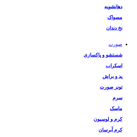
دهانشویه
مسواک
نخ دندان
صورت
شستشو و پاکسازی
اسکراب
پد و براش
تونر صورت
سرم
ماسک
کرم و لوسیون
کرم آبرسان