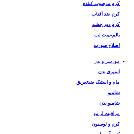
کرم مرطوب کننده
کرم ضد آفتاب
کرم دور چشم
بالم-تینت لب
اصلاح صورت
مو، سر و بدن
اسپری بدن
مام و استیک ضدتعریق
شامپو
شامپو بدن
مراقبت از مو
کرم و لوسیون