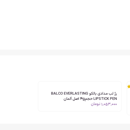
رژ لب مدادی بالکو BALCO EVERLASTING
LIPSTICK PEN حجم4g اصل آلمان
1،053،000
تومان