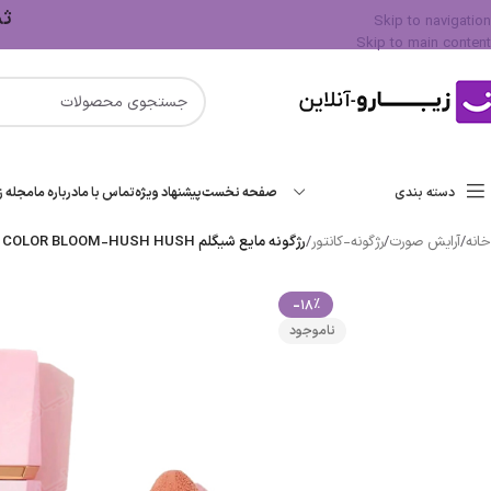
ثبت 
Skip to navigation
Skip to main content
دسته بندی
صفحه نخست
پیشنهاد ویژه
تماس با ما
درباره ما
مجله زی
خانه
/
آرایش صورت
/
رژگونه-کانتور
/
رژگونه مایع شیگلم SHEGLAM COLOR BLOOM-HUSH HUSH حجم5.2ml اصل
-18%
ناموجود