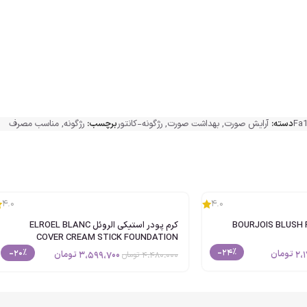
Fa
دسته:
آرایش صورت
,
بهداشت صورت
,
رژگونه-کانتور
برچسب:
رژگونه
,
مناسب مصرف
4.0
4.0
وا BOURJOIS BLUSH POWDER
کرم پودر استیکی الروئل ELROEL BLANC
COVER CREAM STICK FOUNDATION
حجم13g
-24%
-20%
2،1
تومان
3،599،700
تومان
4،480،000
تومان