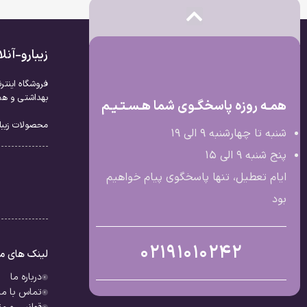
زیبارو-آن
فروشگاه اینتر
بهداشتی و همچ
همـه روزه پاسخگـوی شما هـسـتـیـم
محصولات زیبار
شنبه تا چهارشنبه 9 الی ۱۹
پنج شنبه 9 الی ۱۵
ایام تعطیل، تنها پاسخگوی پیام خواهیم
بود
02191010242
لینک های م
درباره ما
تماس با ما