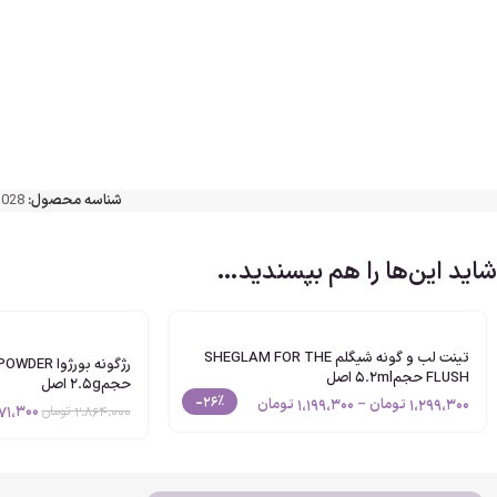
شناسه محصول:
1028
شاید این‌ها را هم بپسندید…
تینت لب و گونه شیگلم SHEGLAM FOR THE
رژگونه بورژ
FLUSH حجم5.2ml اصل
حجم2.5g اصل
-26%
1،299،300
تومان
–
1،199،300
تومان
71،300
2،864،000
تومان