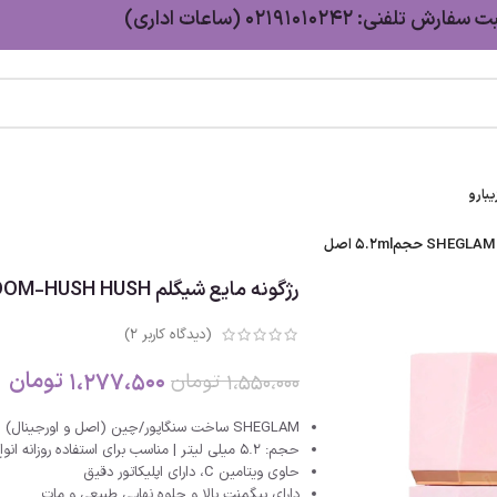
سفارش تلفنی: 02191010242 (ساعات اداری)
بارو
رژگونه مایع شیگلم SHEGLAM COLOR BLOOM-HUSH HUSH حجم5.2ml اصل
(دیدگاه کاربر
2
)
1،277،500
تومان
1،550،000
تومان
SHEGLAM ساخت سنگاپور/چین (اصل و اورجینال)
حجم: 5.2 میلی لیتر | مناسب برای استفاده روزانه انواع پوست‌
حاوی ویتامین C، دارای اپلیکاتور دقیق
دارای پیگمنت بالا و جلوه نهایی طبیعی و مات