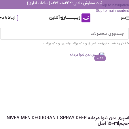
ثبت سفارش تلفنی: 02191010242 (ساعات اداری)
Skip to navigation
Skip to main content
منو
ارتباط با ما
▾
خانه
/
بهداشت بدن
/
ضد تعریق و دئودورانت
/
اسپری و دئودورانت
-14%
اسپری بدن نیوا مردانه NIVEA MEN DEODORANT SPRAY DEEP
حجم150ml اصل