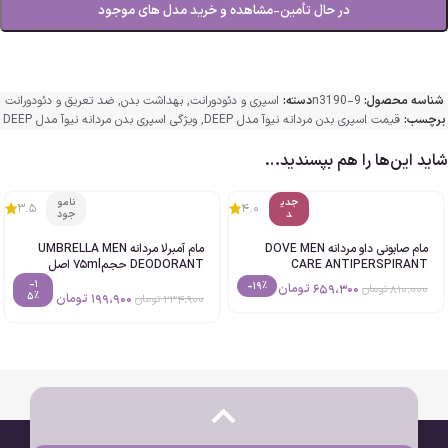
در حال تأمین-مشاهده و خرید مدل های موجود
شناسه محصول:
n3190-9
دسته:
اسپری و دئودورانت
,
بهداشت بدن
,
ضد تعریق و دئودورانت
برچسب:
قیمت اسپری بدن مردانه نیوآ مدل DEEP
,
ویژگی اسپری بدن مردانه نیوآ مدل DEEP
شاید این‌ها را هم بپسندید…
جدی
نامو
3.5
4.0
د
جود
مام صابونی داو مردانه DOVE MEN
مام آمبرلا مردانه UMBRELLA MEN
CARE ANTIPERSPIRANT
DEODORANT حجم75ml اصل
حجم40g اصل
-1
-19%
659،300
تومان
810،000
تومان
5%
199،900
تومان
234،900
تومان