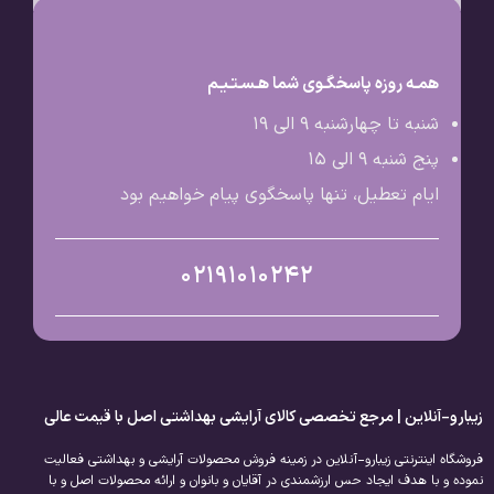
همـه روزه پاسخگـوی شما هـسـتـیـم
شنبه تا چهارشنبه 9 الی ۱۹
پنج شنبه 9 الی ۱۵
ایام تعطیل، تنها پاسخگوی پیام خواهیم بود
02191010242
زیبارو-آنلاین | مرجع تخصصی کالای آرایشی بهداشتی اصل با قیمت عالی
فروشگاه اینترنتی زیبارو-آنلاین در زمینه فروش محصولات آرایشی و بهداشتی فعالیت
نموده و با هدف ایجاد حس ارزشمندی در آقایان و بانوان و ارائه محصولات اصل و با