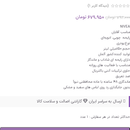
(دیدگاه کاربر
1
)
679،950
تومان
792،000
تومان
NIVEA
مناسب آقایان
رایحه: چوبی، ادویه‌ای
نوع:پودری
حجم:150میلی لیتر
تولید کننده:کشور آلمان
دارای رایحه ای شاداب و ماندگار
متناسب با فعالیت های روزانه
حاوی ترکیبات آنتی باکتریال
ضد تعریق
ماندگاری 48 ساعته با ماده محافظتی نیوآ
بدون جایگذاری رد روی لباس های سفید و مشکی
ارسال به سراسر ایران
گارانتی اصالت و سلامت کالا
حداکثر تعداد در هر سفارش : 1 عدد