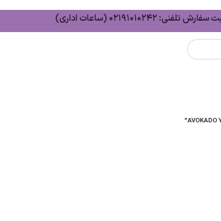
سفارش تلفنی: 02191010242 (ساعات اداری)