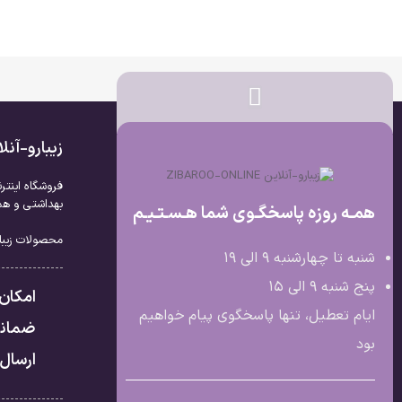
زیبارو-آن
فروشگاه اینتر
بهداشتی و همچ
همـه روزه پاسخگـوی شما هـسـتـیـم
محصولات زیبار
شنبه تا چهارشنبه 9 الی ۱۹
پنج شنبه 9 الی ۱۵
امکان
ایام تعطیل، تنها پاسخگوی پیام خواهیم
ضمانت
بود
ارسال 