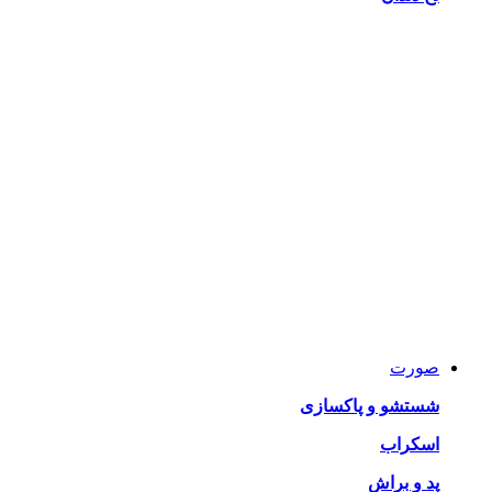
صورت
شستشو و پاکسازی
اسکراب
پد و براش