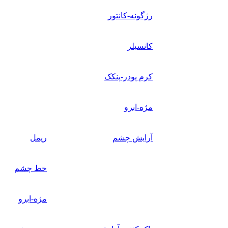
رژگونه-کانتور
کانسیلر
کرم پودر-پنکک
مژه-ابرو
آرایش چشم
ریمل
خط چشم
مژه-ابرو