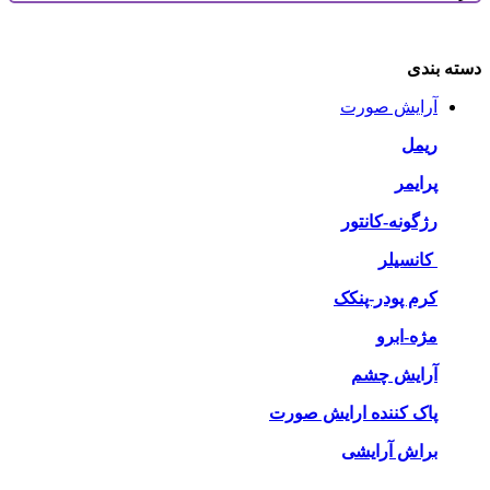
دسته بندی
آرایش صورت
ریمل
پرایمر
رژگونه-کانتور
کانسیلر
کرم پودر-پنکک
مژه-ابرو
آرایش چشم
پاک کننده ارایش صورت
براش آرایشی