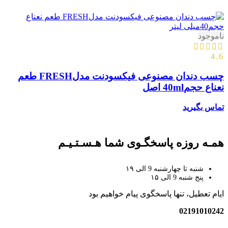
ناموجود
4.6
چسب دندان مصنوعی فیکسودنت مدلFRESH طعم
نعناع حجم40ml اصل
تماس بگیرید
همـه روزه پاسخگـوی شما هـسـتـیـم
شنبه تا چهارشنبه 9 الی ۱۹
پنج شنبه 9 الی ۱۵
ایام تعطیل، تنها پاسخگوی پیام خواهیم بود
02191010242