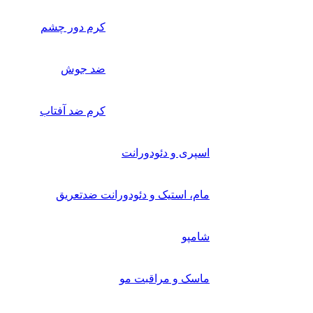
کرم دور چشم
ضد جوش
کرم ضد آفتاب
اسپری و دئودورانت
مام، استیک و دئودورانت ضدتعریق
شامپو
ماسک و مراقبت مو