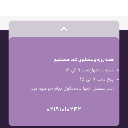
همـه روزه پاسخگـوی شما هـسـتـیـم
شنبه تا چهارشنبه 9 الی ۱۹
پنج شنبه 9 الی ۱۵
ایام تعطیل، تنها پاسخگوی پیام خواهیم بود
02191010242