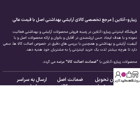
زیبارو-آنلاین | مرجع تخصصی کالای آرایشی بهداشتی اصل با قیمت عالی
فروشگاه اینترنتی زیبارو-آنلاین در زمینه فروش محصولات آرایشی و بهداشتی فعالیت
نموده و با هدف ایجاد حس ارزشمندی در آقایان و بانوان و ارائه محصولات اصل و با
کیفیت آرایشی و بهداشتی و همچنین با بررسی های دقیق در خصوص اصالت کالا ها، سعی
دارد تا هرچه بیشتر لذت یک خرید اینترنتی را به مشتریان خود هدیه دهد.
محصولات زیبارو-آنلاین با
“ضمانت اصالت کالا”
عرضه می گردد.
امکان تحویل
ضمانت اصل
ارسال به سراسر
روشگاه
سبد خرید
حساب کاربری من
فوری در تهران
بودن کالا
ایران
لینک های مفید
راهنمای مشتریان
درباره ما
فروشگاه
تماس با ما
سبد خرید
قوانین و مقررات
تسویه حساب