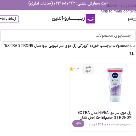
ثبت سفارش تلفنی: 02191010242 (ساعات اداری)
Skip to navigation
Skip to main content
منو
ارتباط با ما
▾
خانه
/
محصولات برچسب خورده “ویژگی ژل موي سر تيوپي نيوآ مدل EXTRA STRONG”
نامو
4.7
جود
ژل موي سر نیوا NIVEA مدل EXTRA
STRONG4 حجم150ml اصل آلمان
-17%
219،000
تومان
265،000
تومان