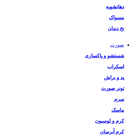
دهانشویه
مسواک
نخ دندان
صورت
شستشو و پاکسازی
اسکراب
پد و براش
تونر صورت
سرم
ماسک
کرم و لوسیون
کرم آبرسان