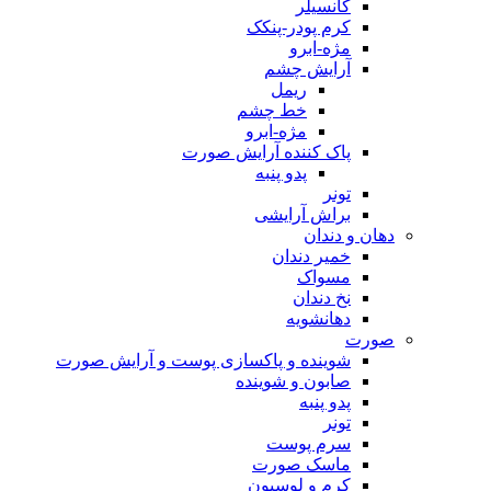
کانسیلر
کرم پودر-پنکک
مژه-ابرو
آرایش چشم
ریمل
خط چشم
مژه-ابرو
پاک کننده آرایش صورت
پدو پنبه
تونر
براش آرایشی
دهان و دندان
خمیر دندان
مسواک
نخ دندان
دهانشویه
صورت
شوینده و پاکسازی پوست و آرایش صورت
صابون و شوینده
پدو پنبه
تونر
سرم پوست
ماسک صورت
کرم و لوسیون