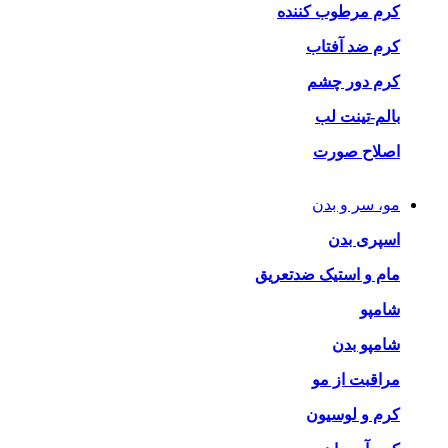
کرم مرطوب کننده
کرم ضد آفتاب
کرم دور چشم
بالم-تینت لب
اصلاح صورت
مو، سر و بدن
اسپری بدن
مام و استیک ضدتعریق
شامپو
شامپو بدن
مراقبت از مو
کرم و لوسیون