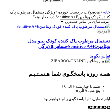
خانه
/
محصولات برچسب خورده “ویژگی دستمال مرطوب پاک
کننده کودک ويتامينSensitive A+E درب دار نينو”
ناموجود
دستمال مرطوب پاک کننده کودک نینو مدل
ويتامينSensitive A+Eحساس70برگي
تماس بگیرید
همـه روزه پاسخگـوی شما هـسـتـیـم
شنبه تا چهارشنبه 9 الی ۱۹
پنج شنبه 9 الی ۱۵
ایام تعطیل، تنها پاسخگوی پیام خواهیم بود
02191010242