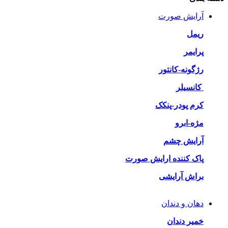
آرایش صورت
ریمل
پرایمر
رژگونه-کانتور
کانسیلر
کرم پودر-پنکک
مژه-ابرو
آرایش چشم
پاک کننده ارایش صورت
براش آرایشی
دهان و دندان
خمیر دندان