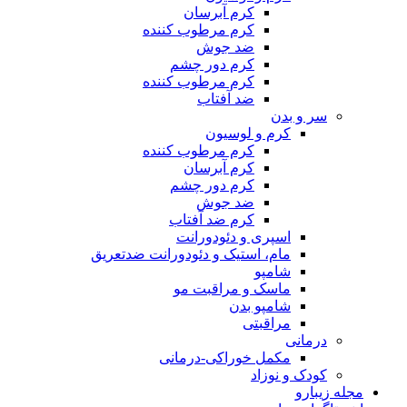
کرم آبرسان
کرم مرطوب کننده
ضد جوش
کرم دور چشم
کرم مرطوب کننده
ضد آفتاب
سر و بدن
کرم و لوسیون
کرم مرطوب کننده
کرم آبرسان
کرم دور چشم
ضد جوش
کرم ضد آفتاب
اسپری و دئودورانت
مام، استیک و دئودورانت ضدتعریق
شامپو
ماسک و مراقبت مو
شامپو بدن
مراقبتی
درمانی
مکمل خوراکی-درمانی
کودک و نوزاد
مجله زیبارو