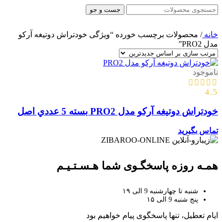
جست و جو
خانه
/
محصولات برچسب خورده “ویژگی خودتراش دوتيغه آرکو
مدل PRO2”
ناموجود
4.5
خودتراش دوتيغه آرکو مدل PRO2 بسته 5 عددي اصل
تماس بگیرید
همـه روزه پاسخگـوی شما هـسـتـیـم
شنبه تا چهارشنبه 9 الی ۱۹
پنج شنبه 9 الی ۱۵
ایام تعطیل، تنها پاسخگوی پیام خواهیم بود