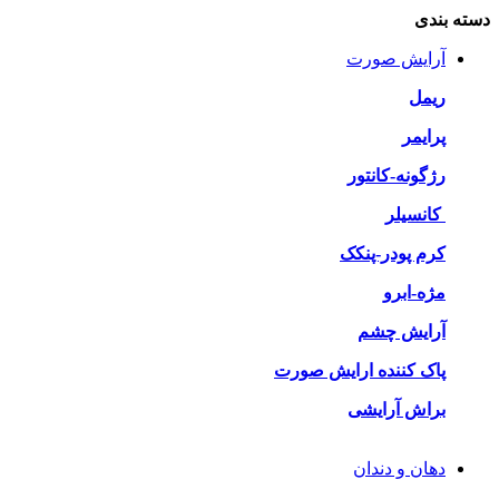
دسته بندی
آرایش صورت
ریمل
پرایمر
رژگونه-کانتور
کانسیلر
کرم پودر-پنکک
مژه-ابرو
آرایش چشم
پاک کننده ارایش صورت
براش آرایشی
دهان و دندان