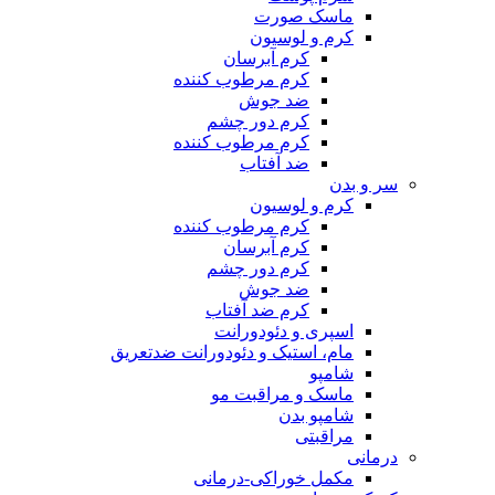
ماسک صورت
کرم و لوسیون
کرم آبرسان
کرم مرطوب کننده
ضد جوش
کرم دور چشم
کرم مرطوب کننده
ضد آفتاب
سر و بدن
کرم و لوسیون
کرم مرطوب کننده
کرم آبرسان
کرم دور چشم
ضد جوش
کرم ضد آفتاب
اسپری و دئودورانت
مام، استیک و دئودورانت ضدتعریق
شامپو
ماسک و مراقبت مو
شامپو بدن
مراقبتی
درمانی
مکمل خوراکی-درمانی