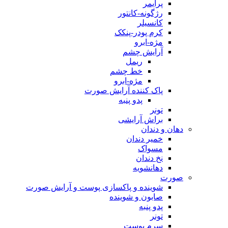
پرایمر
رژگونه-کانتور
کانسیلر
کرم پودر-پنکک
مژه-ابرو
آرایش چشم
ریمل
خط چشم
مژه-ابرو
پاک کننده آرایش صورت
پدو پنبه
تونر
براش آرایشی
دهان و دندان
خمیر دندان
مسواک
نخ دندان
دهانشویه
صورت
شوینده و پاکسازی پوست و آرایش صورت
صابون و شوینده
پدو پنبه
تونر
سرم پوست