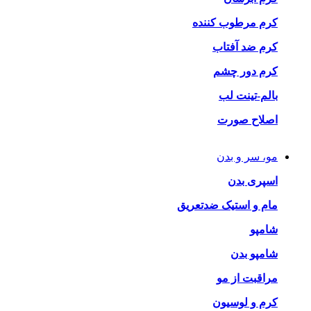
کرم مرطوب کننده
کرم ضد آفتاب
کرم دور چشم
بالم-تینت لب
اصلاح صورت
مو، سر و بدن
اسپری بدن
مام و استیک ضدتعریق
شامپو
شامپو بدن
مراقبت از مو
کرم و لوسیون