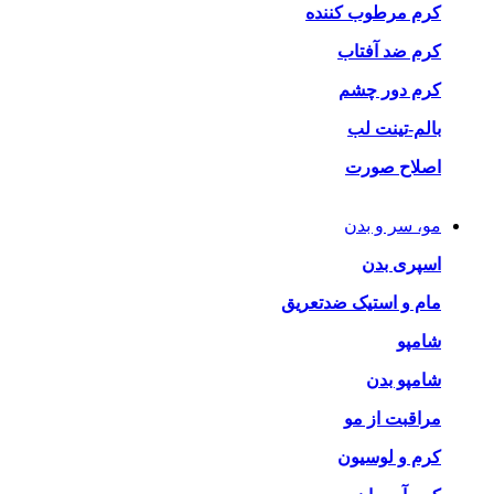
کرم مرطوب کننده
کرم ضد آفتاب
کرم دور چشم
بالم-تینت لب
اصلاح صورت
مو، سر و بدن
اسپری بدن
مام و استیک ضدتعریق
شامپو
شامپو بدن
مراقبت از مو
کرم و لوسیون