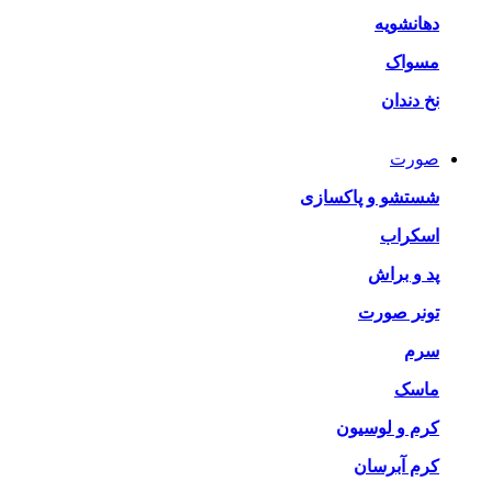
دهانشویه
مسواک
نخ دندان
صورت
شستشو و پاکسازی
اسکراب
پد و براش
تونر صورت
سرم
ماسک
کرم و لوسیون
کرم آبرسان