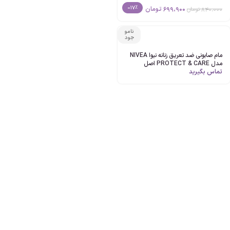
CARE حجم 50ml اصل-دو لیبل
-17%
699،900
تومان
840،000
تومان
نامو
جود
مام صابونی ضد تعریق زنانه نیوا NIVEA
مدل PROTECT & CARE اصل
تماس بگیرید