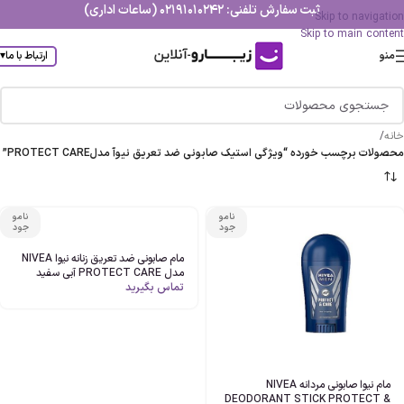
ثبت سفارش تلفنی: 02191010242 (ساعات اداری)
Skip to navigation
Skip to main content
منو
ارتباط با ما
▾
خانه
/
محصولات برچسب خورده “ویژگی استیک صابونی ضد تعریق نیوآ مدلPROTECT CARE”
نامو
نامو
جود
جود
مام صابونی ضد تعریق زنانه نیوا NIVEA
مدل PROTECT CARE آبی سفید
تماس بگیرید
مام نیوا صابونی مردانه NIVEA
DEODORANT STICK PROTECT &