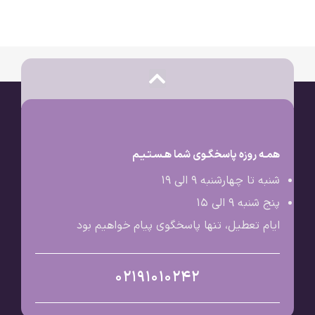
همـه روزه پاسخگـوی شما هـسـتـیـم
شنبه تا چهارشنبه 9 الی ۱۹
پنج شنبه 9 الی ۱۵
ایام تعطیل، تنها پاسخگوی پیام خواهیم بود
02191010242