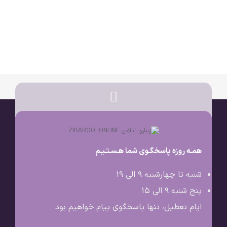
همـه روزه پاسخگـوی شما هـسـتـیـم
شنبه تا چهارشنبه 9 الی ۱۹
پنج شنبه 9 الی ۱۵
ایام تعطیل، تنها پاسخگوی پیام خواهیم بود