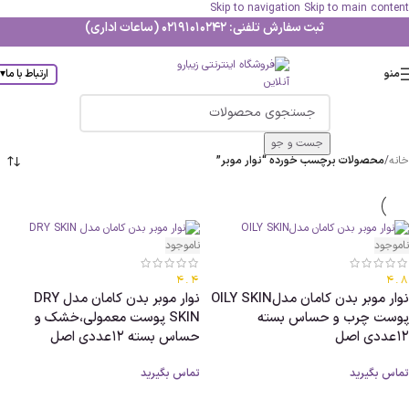
Skip to navigation
Skip to main content
ثبت سفارش تلفنی: 02191010242 (ساعات اداری)
منو
ارتباط با ما
▾
جست و جو
خانه
/
محصولات برچسب خورده “نوار موبر”
ناموجود
ناموجود
4.4
4.8
نوار موبر بدن کامان مدلOILY SKIN
نوار موبر بدن کامان مدل DRY
پوست چرب و حساس بسته
SKIN پوست معمولی،خشک و
12عددی اصل
حساس بسته 12عددی اصل
تماس بگیرید
تماس بگیرید