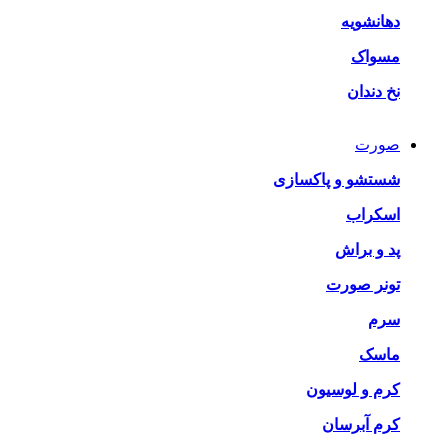
دهانشویه
مسواک
نخ دندان
صورت
شستشو و پاکسازی
اسکراب
پد و براش
تونر صورت
سرم
ماسک
کرم و لوسیون
کرم آبرسان