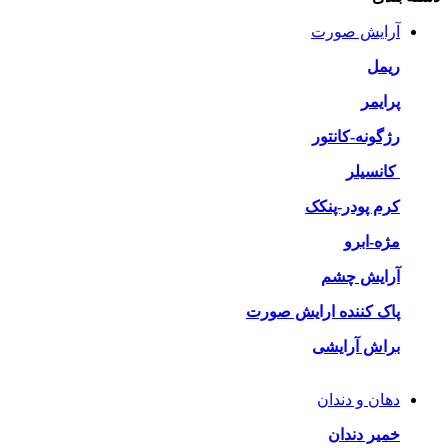
آرایش صورت
ریمل
پرایمر
رژگونه-کانتور
کانسیلر
کرم پودر-پنکک
مژه-ابرو
آرایش چشم
پاک کننده ارایش صورت
براش آرایشی
دهان و دندان
خمیر دندان