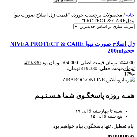
خانه
/
محصولات برچسب خورده “قیمت ژل اصلاح صورت نیوآ
مدلPROTECT & CARE”
ژل اصلاح صورت نیوا NIVEA PROTECT & CARE
حجم200ml
504،000
تومان
قیمت اصلی: 504،000 تومان بود.
419،330
تومان
قیمت فعلی: 419،330 تومان.
-17%
همـه روزه پاسخگـوی شما هـسـتـیـم
شنبه تا چهارشنبه 9 الی ۱۹
پنج شنبه 9 الی ۱۵
ایام تعطیل، تنها پاسخگوی پیام خواهیم بود
02191010242