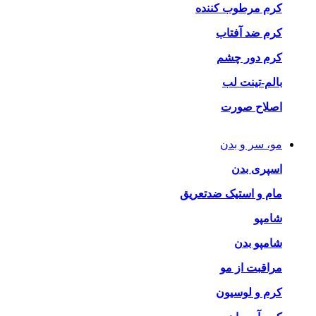
کرم مرطوب کننده
کرم ضد آفتاب
کرم دور چشم
بالم-تینت لب
اصلاح صورت
مو، سر و بدن
اسپری بدن
مام و استیک ضدتعریق
شامپو
شامپو بدن
مراقبت از مو
کرم و لوسیون