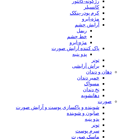
رژگونه-کانتور
کانسیلر
کرم پودر-پنکک
مژه-ابرو
آرایش چشم
ریمل
خط چشم
مژه-ابرو
پاک کننده آرایش صورت
پدو پنبه
تونر
براش آرایشی
دهان و دندان
خمیر دندان
مسواک
نخ دندان
دهانشویه
صورت
شوینده و پاکسازی پوست و آرایش صورت
صابون و شوینده
پدو پنبه
تونر
سرم پوست
ماسک صورت