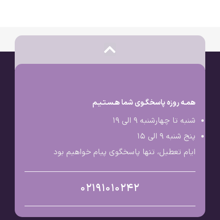
همـه روزه پاسخگـوی شما هـسـتـیـم
شنبه تا چهارشنبه 9 الی ۱۹
پنج شنبه 9 الی ۱۵
ایام تعطیل، تنها پاسخگوی پیام خواهیم بود
02191010242