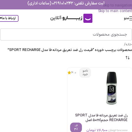
ثبت سفارش تلفنی: 02191010242 (ساعات اداری)
Skip to navigation
Skip to main content
منو
ارتباط با ما
▾
خانه
/
محصولات برچسب خورده “قیمت رل ضد تعريق مردانه فا مدل SPORT RECHARGE”
نامو
4.0
جود
رل ضد تعريق مردانه فا مدل SPORT
RECHARGE حجم50ml اصل
-2
3%
76،900
تومان
100،000
تومان