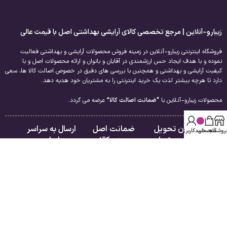
زیبارو-آنلاین | مرجع تخصصی کالای آرایشی بهداشتی اصل با قیمت عالی
فروشگاه اینترنتی زیبارو-آنلاین در زمینه فروش محصولات آرایشی و بهداشتی فعالیت
نموده و با هدف ایجاد حس ارزشمندی در آقایان و بانوان و ارائه محصولات اصل و با
کیفیت آرایشی و بهداشتی و همچنین با بررسی های دقیق در خصوص اصالت کالا ها، سعی
دارد تا هرچه بیشتر لذت یک خرید اینترنتی را به مشتریان خود هدیه دهد.
محصولات زیبارو-آنلاین با
“ضمانت اصالت کالا”
عرضه می گردد.
امکان تحویل
ضمانت اصل
ارسال به سراسر
روشگاه
سبد خرید
حساب کاربری من
فوری در تهران
بودن کالا
ایران
لینک های مفید
راهنمای مشتریان
درباره ما
فروشگاه
تماس با ما
سبد خرید
قوانین و مقررات
تسویه حساب