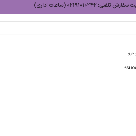
سفارش تلفنی: 02191010242 (ساعات اداری)
بارو