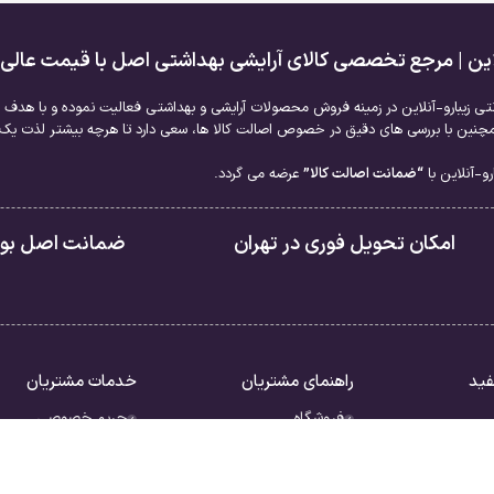
لاین | مرجع تخصصی کالای آرایشی بهداشتی اصل با قیمت عالی
نتی زیبارو-آنلاین در زمینه فروش محصولات آرایشی و بهداشتی فعالیت نموده و با هدف ا
نین با بررسی های دقیق در خصوص اصالت کالا ها، سعی دارد تا هرچه بیشتر لذت یک خر
و-آنلاین با
“ضمانت اصالت کالا”
عرضه می گردد.
امکان تحویل فوری در تهران
ضمانت اصل بودن
فید
راهنمای مشتریان
خدمات مشتریان
فروشگاه
حریم خصوصی
سبد خرید
قوانین
ررات
تسویه حساب
شرایط بازگشت کالا