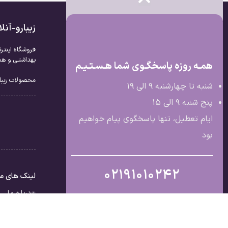
زیبارو-آن
فروشگاه اینتر
بهداشتی و همچ
همـه روزه پاسخگـوی شما هـسـتـیـم
محصولات زیبار
شنبه تا چهارشنبه 9 الی ۱۹
پنج شنبه 9 الی ۱۵
ایام تعطیل، تنها پاسخگوی پیام خواهیم
بود
02191010242
لینک های م
درباره ما
تماس با ما
قوانین و مق