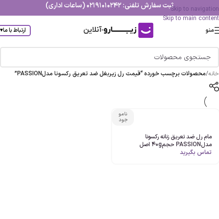
ثبت سفارش تلفنی: 02191010242 (ساعات اداری)
Skip to navigation
Skip to main content
منو
ارتباط با ما
▾
خانه
/
محصولات برچسب خورده “قیمت رل زیربغل ضد تعریق رکسونا مدلPASSION”
نامو
جود
مام رل ضد تعریق زنانه رکسونا
مدلPASSION حجم40g اصل
تماس بگیرید