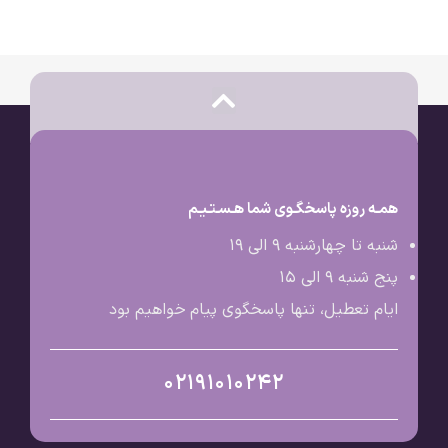
همـه روزه پاسخگـوی شما هـسـتـیـم
شنبه تا چهارشنبه 9 الی ۱۹
پنج شنبه 9 الی ۱۵
ایام تعطیل، تنها پاسخگوی پیام خواهیم بود
02191010242