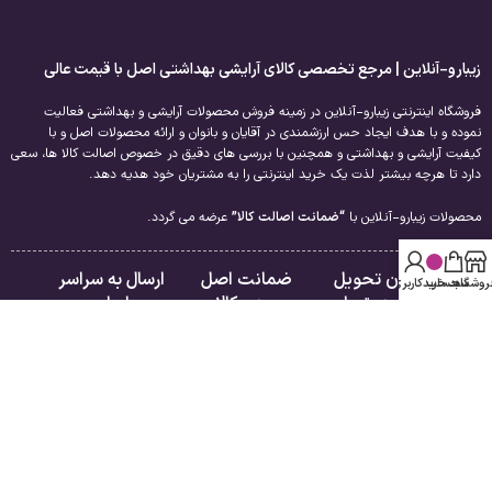
زیبارو-آنلاین | مرجع تخصصی کالای آرایشی بهداشتی اصل با قیمت عالی
فروشگاه اینترنتی زیبارو-آنلاین در زمینه فروش محصولات آرایشی و بهداشتی فعالیت
نموده و با هدف ایجاد حس ارزشمندی در آقایان و بانوان و ارائه محصولات اصل و با
کیفیت آرایشی و بهداشتی و همچنین با بررسی های دقیق در خصوص اصالت کالا ها، سعی
دارد تا هرچه بیشتر لذت یک خرید اینترنتی را به مشتریان خود هدیه دهد.
محصولات زیبارو-آنلاین با
“ضمانت اصالت کالا”
عرضه می گردد.
امکان تحویل
ضمانت اصل
ارسال به سراسر
روشگاه
سبد خرید
حساب کاربری من
فوری در تهران
بودن کالا
ایران
لینک های مفید
راهنمای مشتریان
درباره ما
فروشگاه
تماس با ما
سبد خرید
قوانین و مقررات
تسویه حساب