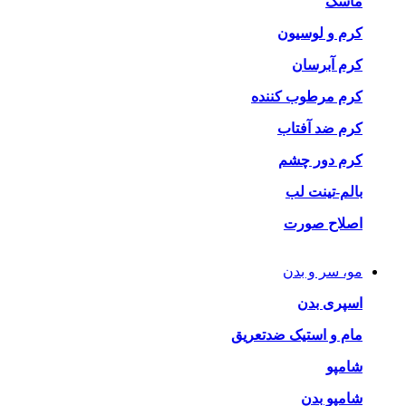
ماسک
کرم و لوسیون
کرم آبرسان
کرم مرطوب کننده
کرم ضد آفتاب
کرم دور چشم
بالم-تینت لب
اصلاح صورت
مو، سر و بدن
اسپری بدن
مام و استیک ضدتعریق
شامپو
شامپو بدن