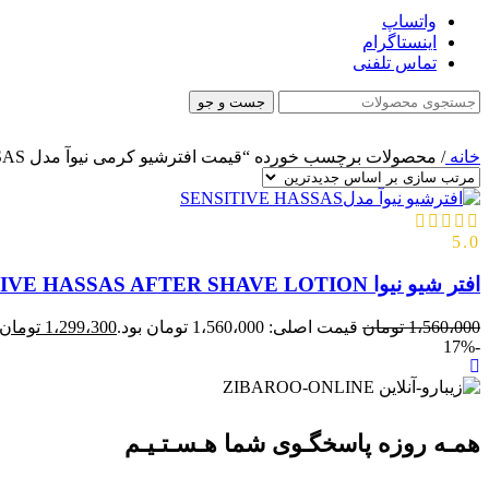
واتساپ
اینستاگرام
تماس تلفنی
جست و جو
خانه
/
محصولات برچسب خورده “قیمت افترشیو کرمی نیوآ مدل HASSAS”
5.0
افتر شیو نیوا NIVEA SENSITIVE HASSAS AFTER SHAVE LOTION حجم100ml اصل
1،560،000
تومان
قیمت اصلی: 1،560،000 تومان بود.
1،299،300
تومان
-17%
همـه روزه پاسخگـوی شما هـسـتـیـم