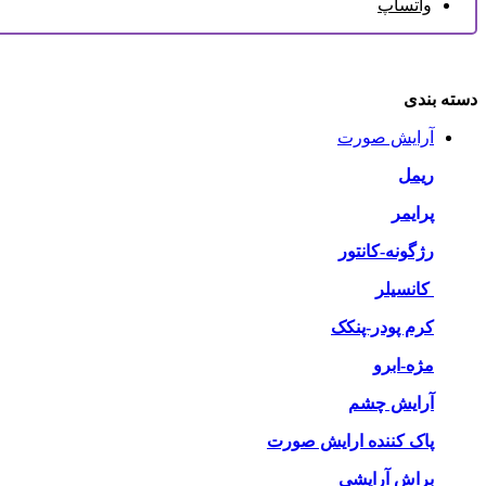
واتساپ
دسته بندی
آرایش صورت
ریمل
پرایمر
رژگونه-کانتور
کانسیلر
کرم پودر-پنکک
مژه-ابرو
آرایش چشم
پاک کننده ارایش صورت
براش آرایشی