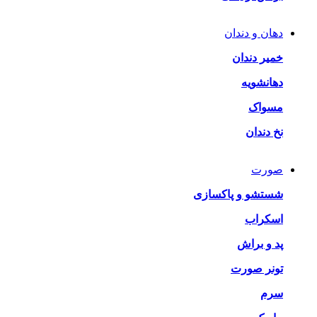
دهان و دندان
خمیر دندان
دهانشویه
مسواک
نخ دندان
صورت
شستشو و پاکسازی
اسکراب
پد و براش
تونر صورت
سرم