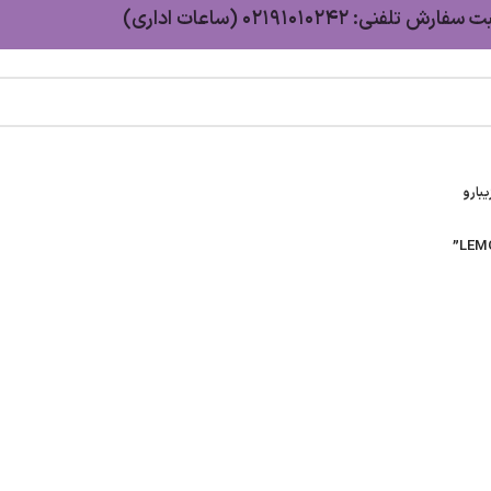
سفارش تلفنی: 02191010242 (ساعات اداری)
بارو