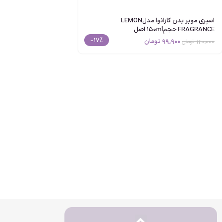
اسپری موبر بدن کازانوا مدلLEMON
FRAGRANCE حجم150ml اصل
-17%
99،900
تومان
120،000
تومان