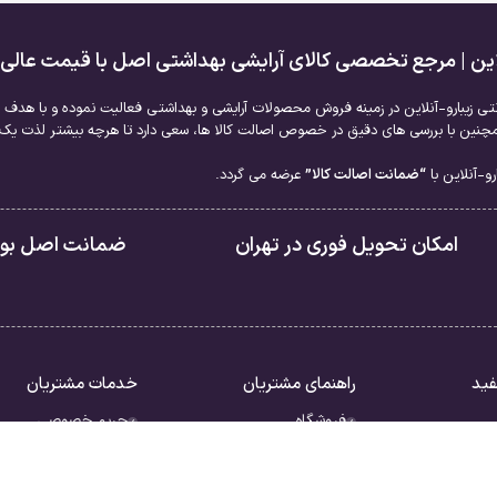
لاین | مرجع تخصصی کالای آرایشی بهداشتی اصل با قیمت عالی
نتی زیبارو-آنلاین در زمینه فروش محصولات آرایشی و بهداشتی فعالیت نموده و با هدف ا
نین با بررسی های دقیق در خصوص اصالت کالا ها، سعی دارد تا هرچه بیشتر لذت یک خر
و-آنلاین با
“ضمانت اصالت کالا”
عرضه می گردد.
امکان تحویل فوری در تهران
ضمانت اصل بودن
فید
راهنمای مشتریان
خدمات مشتریان
فروشگاه
حریم خصوصی
سبد خرید
قوانین
ررات
تسویه حساب
شرایط بازگشت کالا