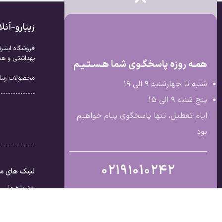
زیبارو-آن
فروشگاه اینتر
بهداشتی و همچ
همـه روزه پاسخگـوی شما هـسـتـیـم
محصولات زیبار
شنبه تا چهارشنبه 9 الی ۱۹
پنج شنبه 9 الی ۱۵
ایام تعطیل، تنها پاسخگوی پیام خواهیم
بود
02191010242
لینک های م
درباره ما
تماس با ما
قوانین و مق