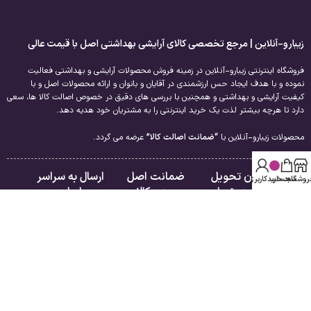
زیبارو-آنلاین | مرجع تخصصی کالای آرایشی بهداشتی اصل با قیمت عالی
فروشگاه اینترنتی زیبارو-آنلاین در زمینه فروش محصولات آرایشی و بهداشتی فعالیت
نموده و با هدف ایجاد حس ارزشمندی در آقایان و بانوان و ارائه محصولات اصل و با
کیفیت آرایشی و بهداشتی و همچنین با بررسی های دقیق در خصوص اصالت کالا ها، سعی
دارد تا هرچه بیشتر لذت یک خرید اینترنتی را به مشتریان خود هدیه دهد.
محصولات زیبارو-آنلاین با
“ضمانت اصالت کالا”
عرضه می گردد.
امکان تحویل
ضمانت اصل
ارسال به سراسر
روشگاه
سبد خرید
حساب کاربری من
فوری در تهران
بودن کالا
ایران
لینک های مفید
راهنمای مشتریان
درباره ما
فروشگاه
تماس با ما
سبد خرید
قوانین و مقررات
تسویه حساب