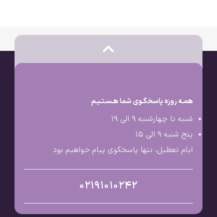
همـه روزه پاسخگـوی شما هـسـتـیـم
شنبه تا چهارشنبه 9 الی ۱۹
پنج شنبه 9 الی ۱۵
ایام تعطیل، تنها پاسخگوی پیام خواهیم بود
02191010242