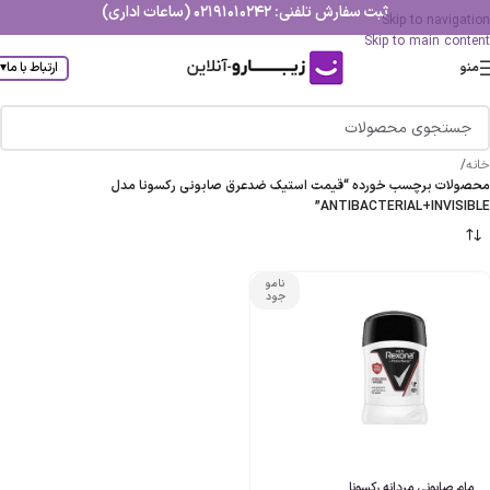
ثبت سفارش تلفنی: 02191010242 (ساعات اداری)
Skip to navigation
Skip to main content
منو
ارتباط با ما
▾
خانه
/
محصولات برچسب خورده “قیمت استیک ضدعرق صابونی رکسونا مدل
ANTIBACTERIAL+INVISIBLE”
نامو
جود
مام صابونی مردانه رکسونا