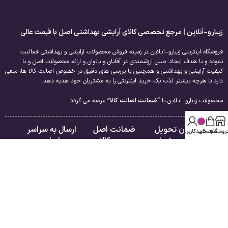
زیبارو-آنلاین | مرجع تخصصی کالای آرایشی بهداشتی اصل با قیمت عالی
فروشگاه اینترنتی زیبارو-آنلاین در زمینه فروش محصولات آرایشی و بهداشتی فعالیت
نموده و با هدف ایجاد حس ارزشمندی در آقایان و بانوان و ارائه محصولات اصل و با
کیفیت آرایشی و بهداشتی و همچنین با بررسی های دقیق در خصوص اصالت کالا ها، سعی
دارد تا هرچه بیشتر لذت یک خرید اینترنتی را به مشتریان خود هدیه دهد.
محصولات زیبارو-آنلاین با
“ضمانت اصالت کالا”
عرضه می گردد.
امکان تحویل
ضمانت اصل
ارسال به سراسر
روشگاه
سبد خرید
حساب کاربری من
فوری در تهران
بودن کالا
ایران
لینک های مفید
راهنمای مشتریان
درباره ما
فروشگاه
تماس با ما
سبد خرید
قوانین و مقررات
تسویه حساب