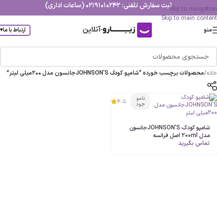
ثبت سفارش تلفنی: 02191010242 (ساعات اداری)
Skip to navigation
Skip to main content
منو
ارتباط با ما
▾
خانه
/
محصولات برچسب خورده “شامپو کودک JOHNSON'Sجانسون مدل 200میلی لیتر”
نامو
4.5
جود
شامپو کودک JOHNSON’Sجانسون
مدل 200ml اصل فرانسه
تماس بگیرید