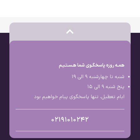
همـه روزه پاسخگـوی شما هـسـتـیـم
شنبه تا چهارشنبه 9 الی ۱۹
پنج شنبه 9 الی ۱۵
ایام تعطیل، تنها پاسخگوی پیام خواهیم بود
02191010242