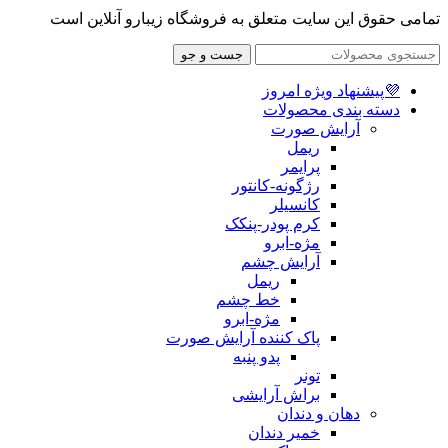
تمامی حقوق این سایت متعلق به فروشگاه زیبارو آنلاین است
جست و جو
💜پیشنهاد ویژه امروز
دسته بندی محصولات
آرایش صورت
ریمل
پرایمر
رژگونه-کانتور
کانسیلر
کرم پودر-پنکک
مژه-ابرو
آرایش چشم
ریمل
خط چشم
مژه-ابرو
پاک کننده آرایش صورت
پدو پنبه
تونر
براش آرایشی
دهان و دندان
خمیر دندان