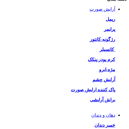
آرایش صورت
ریمل
پرایمر
رژگونه-کانتور
کانسیلر
کرم پودر-پنکک
مژه-ابرو
آرایش چشم
پاک کننده ارایش صورت
براش آرایشی
دهان و دندان
خمیر دندان