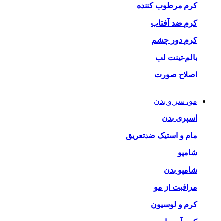
کرم مرطوب کننده
کرم ضد آفتاب
کرم دور چشم
بالم-تینت لب
اصلاح صورت
مو، سر و بدن
اسپری بدن
مام و استیک ضدتعریق
شامپو
شامپو بدن
مراقبت از مو
کرم و لوسیون