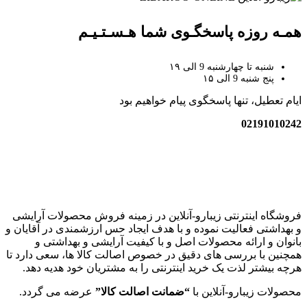
همـه روزه پاسخگـوی شما هـسـتـیـم
شنبه تا چهارشنبه 9 الی ۱۹
پنج شنبه 9 الی ۱۵
ایام تعطیل، تنها پاسخگوی پیام خواهیم بود
02191010242
زیبارو-آنلاین | مرجع تخصصی کالای آرایشی بهداشتی اصل با قیمت
عالی
فروشگاه اینترنتی زیبارو-آنلاین در زمینه فروش محصولات آرایشی
و بهداشتی فعالیت نموده و با هدف ایجاد حس ارزشمندی در آقایان و
بانوان و ارائه محصولات اصل و با کیفیت آرایشی و بهداشتی و
همچنین با بررسی های دقیق در خصوص اصالت کالا ها، سعی دارد تا
هرچه بیشتر لذت یک خرید اینترنتی را به مشتریان خود هدیه دهد.
محصولات زیبارو-آنلاین با
“ضمانت اصالت کالا”
عرضه می گردد.