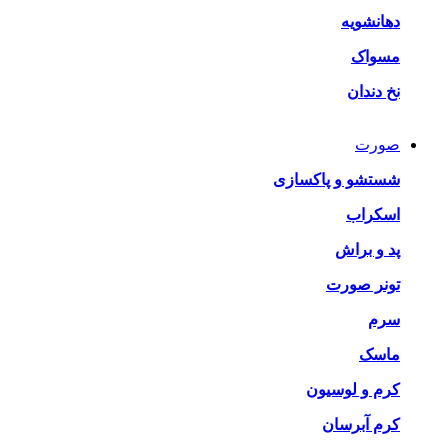
دهانشویه
مسواک
نخ دندان
صورت
شستشو و پاکسازی
اسکراب
پد و براش
تونر صورت
سرم
ماسک
کرم و لوسیون
کرم آبرسان