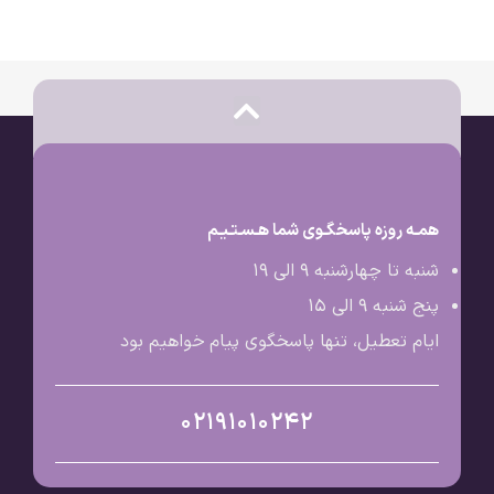
همـه روزه پاسخگـوی شما هـسـتـیـم
شنبه تا چهارشنبه 9 الی ۱۹
پنج شنبه 9 الی ۱۵
ایام تعطیل، تنها پاسخگوی پیام خواهیم بود
02191010242