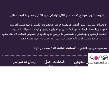
زیبارو-آنلاین | مرجع تخصصی کالای آرایشی بهداشتی اصل با قیمت عالی
فروشگاه اینترنتی زیبارو-آنلاین در زمینه فروش محصولات آرایشی و بهداشتی فعالیت
نموده و با هدف ایجاد حس ارزشمندی در آقایان و بانوان و ارائه محصولات اصل و با
کیفیت آرایشی و بهداشتی و همچنین با بررسی های دقیق در خصوص اصالت کالا ها، سعی
دارد تا هرچه بیشتر لذت یک خرید اینترنتی را به مشتریان خود هدیه دهد.
محصولات زیبارو-آنلاین با
“ضمانت اصالت کالا”
عرضه می گردد.
امکان تحویل
ضمانت اصل
ارسال به سراسر
روشگاه
سبد خرید
حساب کاربری من
فوری در تهران
بودن کالا
ایران
لینک های مفید
راهنمای مشتریان
درباره ما
فروشگاه
تماس با ما
سبد خرید
قوانین و مقررات
تسویه حساب