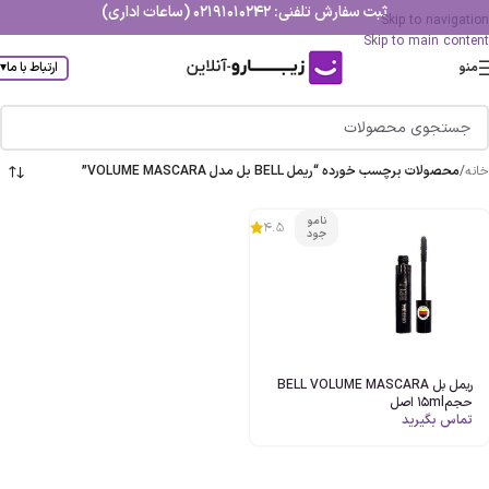
ثبت سفارش تلفنی: 02191010242 (ساعات اداری)
Skip to navigation
Skip to main content
منو
ارتباط با ما
▾
خانه
/
محصولات برچسب خورده “ریمل BELL بل مدل VOLUME MASCARA”
نامو
4.5
جود
ریمل بل BELL VOLUME MASCARA
حجم15ml اصل
تماس بگیرید