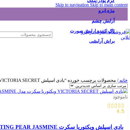
کرم پودر-پنکک
Skip to navigation
Skip to main content
مژه-ابرو
آرایش چشم
پاک کننده ارایش صورت
براش آرایشی
خانه
/
محصولات برچسب خورده “بادی اسپلش VICTORIA SECRET ویکتوریا سکرت مدل TEMPTING PEAR JASMINE”
ناموجود
4.5
بادی اسپلش ویکتوریا سکرت VICTORIA’S SECRET TEMPTING PEAR JASMINE حجم250ml