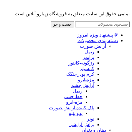
تمامی حقوق این سایت متعلق به فروشگاه زیبارو آنلاین است
جست و جو
💜پیشنهاد ویژه امروز
دسته بندی محصولات
آرایش صورت
ریمل
پرایمر
رژگونه-کانتور
کانسیلر
کرم پودر-پنکک
مژه-ابرو
آرایش چشم
ریمل
خط چشم
مژه-ابرو
پاک کننده آرایش صورت
پدو پنبه
تونر
براش آرایشی
دهان و دندان