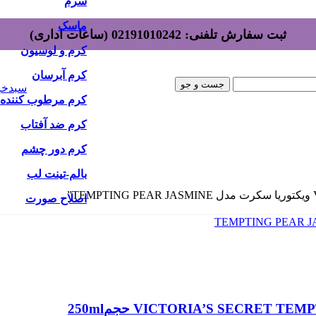
سرم
ماسک
ثبت سفارش تلفنی: 02191010242 (ساعات اداری)
کرم و لوسیون
کرم آبرسان
جست و جو
سبدخر
کرم مرطوب کننده
کرم ضد آفتاب
کرم دور چشم
بالم-تینت لب
اصلاح صورت