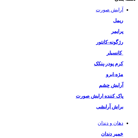
آرایش صورت
ریمل
پرایمر
رژگونه-کانتور
کانسیلر
کرم پودر-پنکک
مژه-ابرو
آرایش چشم
پاک کننده ارایش صورت
براش آرایشی
دهان و دندان
خمیر دندان