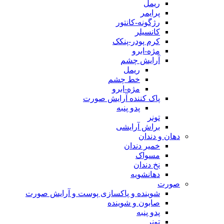
ریمل
پرایمر
رژگونه-کانتور
کانسیلر
کرم پودر-پنکک
مژه-ابرو
آرایش چشم
ریمل
خط چشم
مژه-ابرو
پاک کننده آرایش صورت
پدو پنبه
تونر
براش آرایشی
دهان و دندان
خمیر دندان
مسواک
نخ دندان
دهانشویه
صورت
شوینده و پاکسازی پوست و آرایش صورت
صابون و شوینده
پدو پنبه
تونر