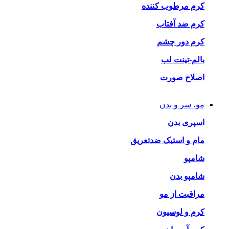
کرم مرطوب کننده
کرم ضد آفتاب
کرم دور چشم
بالم-تینت لب
اصلاح صورت
مو، سر و بدن
اسپری بدن
مام و استیک ضدتعریق
شامپو
شامپو بدن
مراقبت از مو
کرم و لوسیون