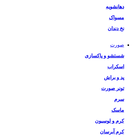
دهانشویه
مسواک
نخ دندان
صورت
شستشو و پاکسازی
اسکراب
پد و براش
تونر صورت
سرم
ماسک
کرم و لوسیون
کرم آبرسان