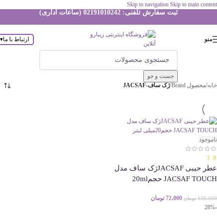
Skip to navigation
Skip to main content
ثبت سفارش تلفنی: 02191010242 (ساعات اداری)
منو
ارتباط با ما
▾
جست و جو
خانه
/
محصول Brand
/
ژک ساف-JACSAF
ناموجود
3.8
عطر حیبی JACSAFژک ساف مدل
JACSAF TOUCH حجم20ml
72،000
تومان
100،000
تومان
-28%