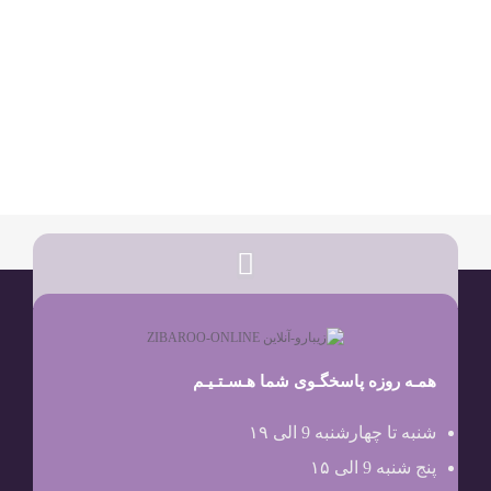
همـه روزه پاسخگـوی شما هـسـتـیـم
شنبه تا چهارشنبه 9 الی ۱۹
پنج شنبه 9 الی ۱۵