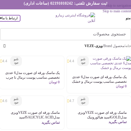
ثبت سفارش تلفنی: 02191010242 (ساعات اداری)
Skip to navigation
Skip to main content
منو
ارتباط با ما
▾
خانه
/
محصول Brand
/
ویزی-VEZE
نامو
نامو
4.4
4.4
جود
جود
پک ماسک ورقه ای صورت مدل6 عددی
پک ماسک ورقه ای صورت مدل6 عددی
تخصصی مناسب پوست نرمال تا چرب
تخصصی مناسب پوست نرمال و خشک
0
تومان
0
تومان
نامو
نامو
4.6
4.7
جود
جود
ماسک ورقه ای صورت VEZEویزی
ماسک ورقه ای صورت VEZEویزی
مدلGOLDاسید هیالورونیک
مدلSALICYLIC ACIDاسید
تماس بگیرید
سالیسیلیک
تماس بگیرید