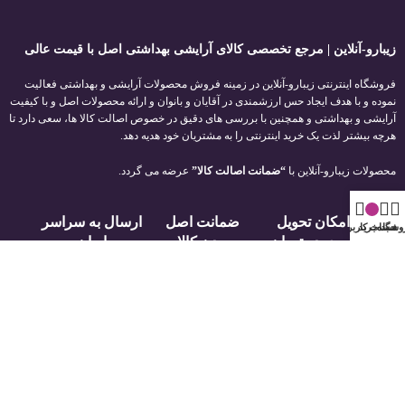
زیبارو-آنلاین | مرجع تخصصی کالای آرایشی بهداشتی اصل با قیمت عالی
فروشگاه اینترنتی زیبارو-آنلاین در زمینه فروش محصولات آرایشی و بهداشتی فعالیت
نموده و با هدف ایجاد حس ارزشمندی در آقایان و بانوان و ارائه محصولات اصل و با کیفیت
آرایشی و بهداشتی و همچنین با بررسی های دقیق در خصوص اصالت کالا ها، سعی دارد تا
هرچه بیشتر لذت یک خرید اینترنتی را به مشتریان خود هدیه دهد.
محصولات زیبارو-آنلاین با
“ضمانت اصالت کالا”
عرضه می گردد.
امکان تحویل
ضمانت اصل
ارسال به سراسر
وشگاه
سبد خرید
حساب کاربری من
فوری در تهران
بودن کالا
ایران
لینک های مفید
راهنمای مشتریان
درباره ما
فروشگاه
تماس با ما
سبد خرید
قوانین و مقررات
تسویه حساب