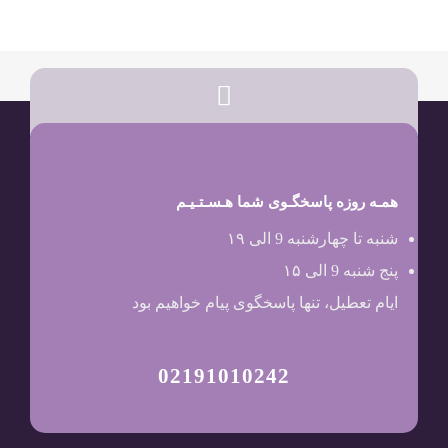
همـه روزه پاسخگـوی شما هـسـتـیـم
شنبه تا چهارشنبه 9 الی ۱۹
پنج شنبه 9 الی ۱۵
ایام تعطیل، تنها پاسخگوی پیام خواهیم بود
02191010242