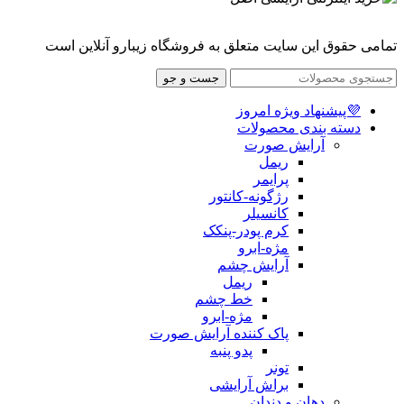
تمامی حقوق این سایت متعلق به فروشگاه زیبارو آنلاین است
جست و جو
💜پیشنهاد ویژه امروز
دسته بندی محصولات
آرایش صورت
ریمل
پرایمر
رژگونه-کانتور
کانسیلر
کرم پودر-پنکک
مژه-ابرو
آرایش چشم
ریمل
خط چشم
مژه-ابرو
پاک کننده آرایش صورت
پدو پنبه
تونر
براش آرایشی
دهان و دندان