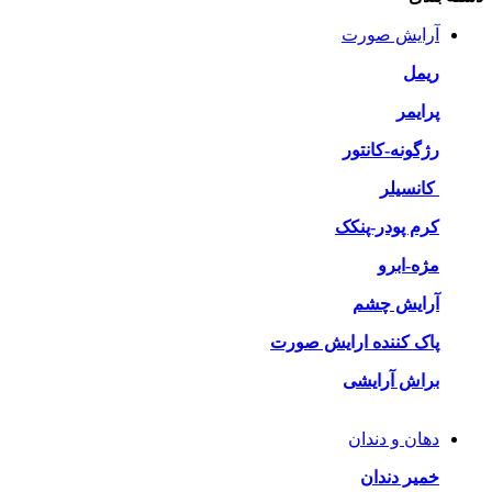
آرایش صورت
ریمل
پرایمر
رژگونه-کانتور
کانسیلر
کرم پودر-پنکک
مژه-ابرو
آرایش چشم
پاک کننده ارایش صورت
براش آرایشی
دهان و دندان
خمیر دندان