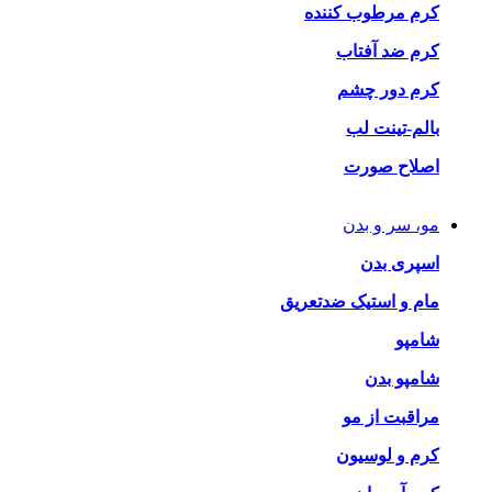
کرم مرطوب کننده
کرم ضد آفتاب
کرم دور چشم
بالم-تینت لب
اصلاح صورت
مو، سر و بدن
اسپری بدن
مام و استیک ضدتعریق
شامپو
شامپو بدن
مراقبت از مو
کرم و لوسیون