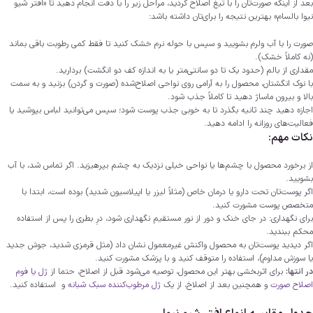
بعد از اینکه صورت‌تان را با تیغ اصلاح کردید، مراحل زیر را با دقت انجام دهید تا «افتر شیو
نیوا بالسام» بهترین نتیجه را برای‌تان داشته باشد:
صورت را با آب ولرم بشویید و سپس با حوله نرم خشک کنید تا فقط کمی رطوبت باقی بماند
(نه کاملاً خشک).
مقداری از بالم (حدود یک تا دو سانتی‌متر یا به اندازه کف دو انگشت) بردارید.
با نوک انگشتان، محصول را به آرامی روی نواحی اصلاح‌شده (صورت و گردن) بزنید و به سمت
بالا و بیرون ماساژ دهید تا کاملاً جذب شود.
اجازه دهید چند ثانیه بگذرد تا به خوبی جذب پوست شود؛ سپس می‌توانید لباس بپوشید یا
فعالیت‌های روزانه را ادامه دهید.
نکات مهم:
از برخورد محصول با چشم‌ها یا نواحی خیلی نزدیک به چشم بپرهیزید. اگر تماس شد، با آب
بشویید.
اگر پوست‌تان تحت دارو یا درمان خاص (مثلاً لیزر یا اپیلاسیون شدید) بوده است، ابتدا با
متخصص پوست مشورت کنید.
برای نگهداری: در جای خنک و دور از نور مستقیم نگهداری شود، درِ بطری را پس از استفاده
محکم ببندید.
اگر دیدید پوست‌تان به محصول واکنش غیرمعمول نشان داد (مثل قرمزی شدید، جوش جدید
یا سوزش مداوم)، استفاده را متوقف کنید و با پزشک مشورت کنید.
در انتها:
برای اثربخشی بهتر این محصول، توصیه می‌شود قبل از اصلاح، حتما از
ژل یا فوم
اصلاح صورت
و همچنین بعد از اصلاخ، از یک
ژل مرطوب‌کننده سبک شبانه
و استفاده کنید.