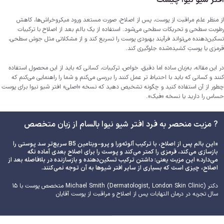
افتر شیو نیوا چیست
از منظر علم مراقبت از پوست، پس از اصلاح، صورت مستعد ورود میکروخراش‌ها، کاهش
رطوبت سطحی و تحریکات سطحی می‌شود. استفاده از یک بالم بعد از اصلاح با ترکیبات
تسکین‌دهنده می‌تواند فرآیند بهبودی پوست را تسریع کند و از مشکلاتی مثل جوش سطحی،
قرمزی یا پوستِ کشیده‌شده جلوگیری کند.
در این مقاله، به‌زبان ساده اما دقیق، خواص، ترکیبات، کسانی که باید از این محصول استفاده
کنند و کسانی که باید با احتیاط تر عمل کنند را بررسی می‌کنم و شما را راهنمایی می‌کنم که
چطور از آن استفاده کنید و چگونه تشخیص دهید که نسخه «اصلی» افتر شیو نیوا برای پوست
حساس را دارید یا نسخه «فیک».
? مزیت منحصر به فرد افتر شیو نیوا بالسام از زبان متخصص
«این بالم پس از اصلاح، با ترکیب آلوئه‌ورا و پرو-ویتامین B5 سریع‌تر سد پوستی را
بازسازی می‌کند، قرمزی را کمتر می‌کند و پوست را برای اصلاح بعدی آماده نگه
می‌دارد.» این مزیت یعنی: داشتن ترکیب تسکین‌دهنده و بازسازنده در بلافاصله بعد از
اصلاح، چیزی است که بسیاری از سایر افتر شیوها به آن توجه نمی‌کنند.
دکتر Michael Smith (‌Dermatologist, London Skin Clinic) متخصص پوست با ۱۵
سال تجربه در درمان التهابات پس از اصلاح و مراقبت از پوست آقایان