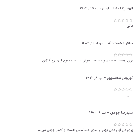
الهه ارژنگ نیا
–
اردیبهشت 24, 1402
عالی
سالار حشمت الله
–
خرداد 16, 1402
برای پوست حساس و مستعد جوش عالیه. ممنون از زیبارو آنلاین
کوروش محمدپور
–
تیر 6, 1402
عالی
سیدرضا جوادی
–
تیر 6, 1402
برای من این مدل بهتر از سری حساسش هست و کمتر جوش میزنم