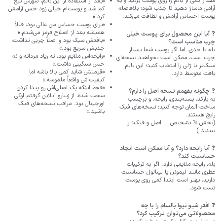
مقدار کمی از بالم را روی پوست بزنید و به
«بعد از استفاده از این بالم، سوزش تیغ
آرامی ماساژ دهید تا جذب شود؛ بلافاصله
کم شد و پوست‌ام خیلی زود حس آرامش
پوست احساس آرامش و لطافت می‌کند.
کرد.»
«برای پوست حساس من عالی بود، قبلاً
همیشه بعد از اصلاح قرمز می‌شدم.»
❓
آیا این محصول برای پوست خیلی
«بافتش سبک بود و اصلاً چربی نذاشت،
چرب مناسب است؟
جذبش سریع بود.»
بله تا حدی، اما اگر پوست شما بسیار
«رایحه‌اش ملایم بود، نه زیاد مردانه و نه
چرب است، ممکن است بخواهید نسخه‌ای
حس سنگینی داشت.»
سبک‌تر یا ژلی را انتخاب کنید؛ این بالم
«قیمتش شاید کمی بالا باشه اما
بافت متوسط دارد.
کیفیت‌اش واقعاً ملموسه.»
«فقط اینکه پک اصلی‌اش رو پیدا کردن
❓
چگونه بفهمم نسخه اصل را دارم؟
سخت شده، از زیبارو آنلاین گرفتم اوکی
به بارکد، بسته‌بندی، رایحه، و برچسب
اورجینال بود. مراقب نسخه‌های فیک
ساخت آلمان توجه کنید؛ نسخه‌های فیک
باشید.»
رایج هستند.
(بخش «? تشخیص … اصل و فیک» را
ببینید.)
❓
آیا رایحه دارد؟ و آیا ممکن است ایجاد
حساسیت کند؟
بله، رایحه ملایمی دارد. اگر به ترکیبات
عطری مانند لیمونن یا لینالول حساسیت
دارید، بهتر است ابتدا کمی روی پوست
تست شود.
❓
افتر شیو نیوا بالسام را با چه
محصولاتی می‌توان ترکیب کرد؟