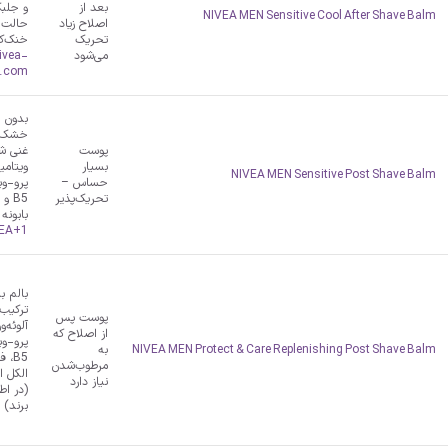
بعد از
و جلب
NIVEA MEN Sensitive Cool After Shave Balm
اصلاح زیاد
حالت
تحریک
خنک‌کن
می‌شود
ivea-
.com
بدون ا
خشک‌ک
پوست
غنی شد
بسیار
NIVEA MEN Sensitive Post Shave Balm
حساس –
پرو-وی
تحریک‌پذیر
B5 و
بابونه
EA
+1
بالم با
ترکیب
پوست پس
آلوئه‌و
از اصلاح که
پرو-وی
NIVEA MEN Protect & Care Replenishing Post Shave Balm
به
B5، 
مرطوب‌شدن
الکل ا
نیاز دارد
(در اط
برند)