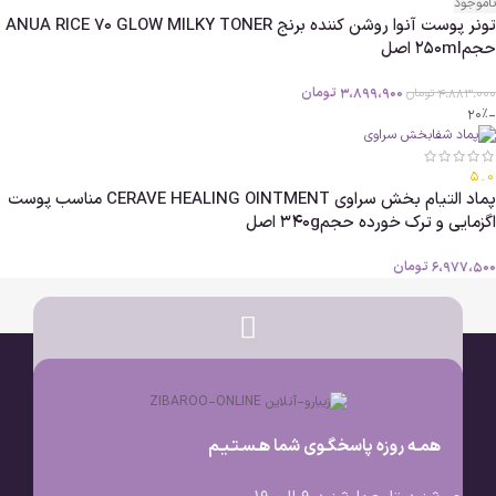
ناموجود
تونر پوست آنوا روشن کننده برنج ANUA RICE 70 GLOW MILKY TONER
حجم250ml اصل
3،899،900
تومان
4،883،000
تومان
-20%
5.0
پماد التیام بخش سراوی CERAVE HEALING OINTMENT مناسب پوست
اگزمایی و ترک خورده حجم340g اصل
6،977،500
تومان
همـه روزه پاسخگـوی شما هـسـتـیـم