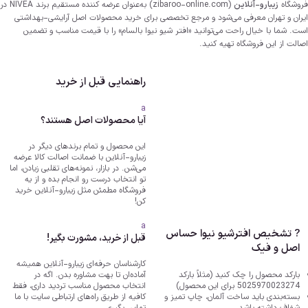
فروشگاه
زیبارو-آنلاین
(zibaroo-online.com) به‌عنوان عرضه کننده مستقیم برند NIVEA در
ایران و تهران معرفی می‌شود و مرجع تخصصی برای خرید محصولات اصل آرایشی-بهداشتی
است. شما با خیال راحت می‌توانید «افتر شیو نیوا بالسام» را با قیمت مناسب و تضمین
اصالت از این فروشگاه تهیه کنید.
راهنمایی قبل از خرید
a
آیا محصولات اصل هستند؟
این محصول و تمام برندهای دیگر در
زیبارو-آنلاین با ضمانت اصالت کالا عرضه
می‌شن. در بازار، نمونه‌های تقلبی زیادن، اما
تو انتخاب درست رو انجام بده و از یه
فروشگاه مطمئن مثل زیبارو-آنلاین خرید
کن!
a
? تشخیص افترشیو نیوا حساس
قبل از خرید، مشورت بگیر!
اصل و فیک
کارشناسان حرفه‌ای زیبارو-آنلاین همیشه
بارکد محصول را چک کنید (مثلاً بارکد
آماده‌ان تا بهت مشاوره بدن. اگه در
5025970023274 برای این محصول)
انتخاب محصول مناسب تردید داری، فقط
بسته‌بندی باید ساخت آلمان، چاپ تمیز و
کافیه از طریق راه‌های ارتباطی سایت با ما