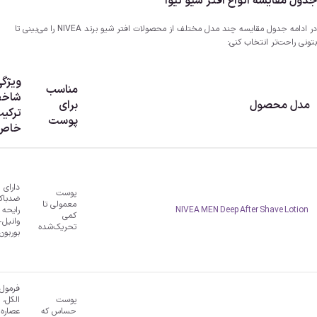
جدول مقایسه انواع افتر شیو نیوا
در ادامه جدول مقایسه چند مدل مختلف از محصولات افتر شیو برند NIVEA را می‌بینی تا
بتونی راحت‌تر انتخاب کنی:
ویژگ
مناسب
شاخص
مدل محصول
برای
ترکی
پوست
خاص
دارای ا
پوست
ضدباکت
معمولی تا
NIVEA MEN Deep After Shave Lotion
رایحه 
کمی
وانیل-
تحریک‌شده
بوربون
فرمول
پوست
الکل، ب
حساس که
عصاره 