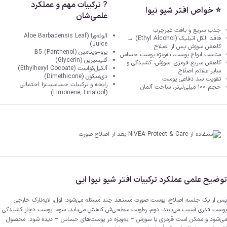
? ترکیبات مهم و عملکرد
⭐ خواص افتر شیو نیوا
علمی‌شان
جذب سریع و بافت غیرچرب
آلوئه‌ورا (Aloe Barbadensis Leaf
فاقد الکل اتیلیک (Ethyl Alcohol) →
Juice)
کاهش سوزش پس از اصلاح
پرو-ویتامین B5 (Panthenol)
مناسب انواع پوست،‌ به‌ویژه پوست حساس
گلیسیرین (Glycerin)
کاهش سریع قرمزی، سوزش، کشیدگی و
آلکیل‌کواست (Ethylhexyl Cocoate)
سایر علائم اصلاح
دی‌میکون (Dimethicone)
تقویت سد دفاعی پوست
رایحه و ترکیبات حساسیت‌زا احتمالی
حجم ۱۰۰ میلی‌لیتر، ساخت آلمان
(Limonene, Linalool)
توضیح علمی عملکرد ترکیبات افتر شیو نیوا ابی
پس از یک جلسه اصلاح، پوست صورت مستعد چند مسئله می‌شود: اول، لایه‌­نازک خارجی
پوست قدری آسیب می‌بیند، دوم، رطوبت سطحی‌ش کاهش می‌یابد، سوم، پوست دچار کشیدگی
می‌شود و ممکن است قرمزی یا سوزش – به‌ویژه در پوست‌های حساس – دیده شود. محصول