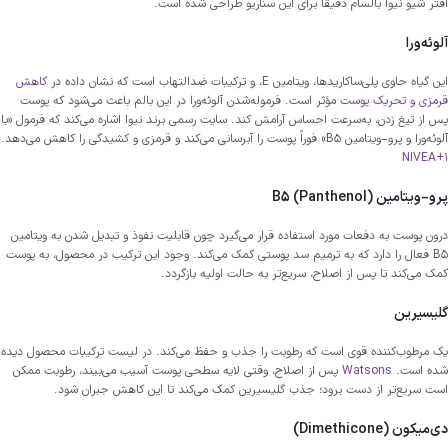
افتر شیو نیوا بالسام دقیقاً برای این سناریو طراحی شده است.
آلوئه‌ورا
این گیاه حاوی پلی‌ساکاریدها، ویتامین E، و ترکیبات ضدالتهاب است که نشان داده در
کاهش
قرمزی و تحریک پوست
مؤثر است. فرموله‌شدن آلوئه‌ورا در این بالم باعث می‌شود که پوست
پس از تیغ زدن، به‌سرعت احساس آرامش کند. سایت رسمی برند نیوا اشاره می‌کند که فرمول «با
آلوئه‌ورا و پرو-ویتامین B5» فوراً پوست را آبرسانی می‌کند و قرمزی و کشیدگی را کاهش می‌دهد.
NIVEA
+1
پرو-ویتامین B5 (Panthenol)
درون پوست به دفعات مورد استفاده قرار می‌گیرد چون قابلیت نفوذ و تبدیل شدن به ویتامین
B5 فعال را دارد که به ترمیم سد پوستی کمک می‌کند. وجود این ترکیب در محصول، به پوست
کمک می‌کند تا پس از اصلاح، سریع‌تر به حالت اولیه بازگردد.
گلیسیرین
یک مرطوب‌کننده قوی است که رطوبت را جذب و حفظ می‌کند. در لیست ترکیبات محصول دیده
شده است.
Watsons
پس از اصلاح، وقتی لایه سطحی پوست آسیب می‌بیند، رطوبت ممکن
است سریع‌تر از دست برود؛ جذب گلیسیرین کمک می‌کند تا این کاهش جبران شود.
دی‌میکون (Dimethicone)