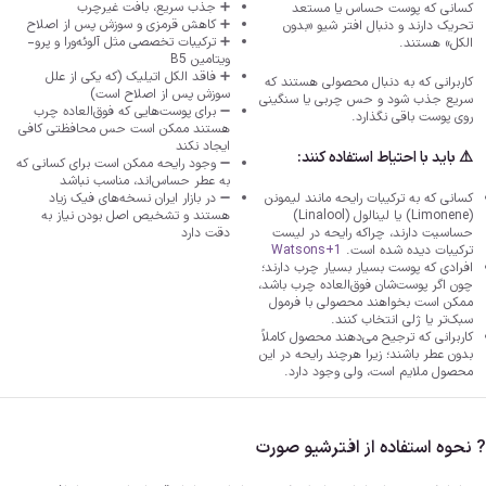
➕ جذب سریع، بافت غیرچرب
کسانی که پوست حساس یا مستعد
➕ کاهش قرمزی و سوزش پس از اصلاح
تحریک دارند و دنبال افتر شیو «بدون
➕ ترکیبات تخصصی مثل آلوئه‌ورا و پرو-
الکل» هستند.
ویتامین B5
➕ فاقد الکل اتیلیک (که یکی از علل
کاربرانی که به دنبال محصولی هستند که
سوزش پس از اصلاح است)
سریع جذب شود و حس چربی یا سنگینی
➖ برای پوست‌هایی که فوق‌العاده چرب
روی پوست باقی نگذارد.
هستند ممکن است حس محافظتی کافی
ایجاد نکند
⚠️ باید با احتیاط استفاده کنند:
➖ وجود رایحه ممکن است برای کسانی که
به عطر حساس‌اند، مناسب نباشد
کسانی که به ترکیبات رایحه مانند لیمونن
➖ در بازار ایران نسخه‌های فیک زیاد
(Limonene) یا لینالول (Linalool)
هستند و تشخیص اصل بودن نیاز به
حساسیت دارند، چراکه رایحه در لیست
دقت دارد
ترکیبات دیده شده است.
+1
Watsons
افرادی که پوست بسیار بسیار چرب دارند؛
چون اگر پوست‌شان فوق‌العاده چرب باشد،
ممکن است بخواهند محصولی با فرمول
سبک‌تر یا ژلی انتخاب کنند.
کاربرانی که ترجیح می‌دهند محصول کاملاً
بدون عطر باشند؛ زیرا هرچند رایحه در این
محصول ملایم است، ولی وجود دارد.
? نحوه استفاده از افترشیو صورت