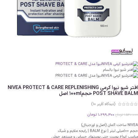
افتر شیو نیوا کرمی NIVEA PROTECT & CARE REPLENISHING
POST SHAVE BALM حجم100ml اصل
(دیدگاه کاربر
10
)
1،299،300
تومان
1،560،000
تومان
NIVEA ساخت آلمان (اصل و اورجینال)
حجم 100میلی لیتر | نوع BALM | رایجه ملایم و شیک
مناسب انواع پوست حتی پوستهای حساس و مستعد جوش