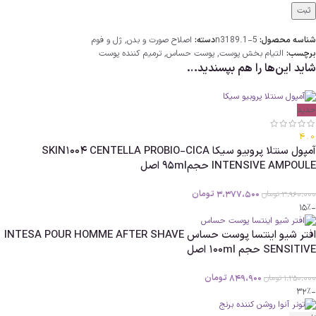
شناسه محصول:
n3189.1-5
دسته:
اصلاح صورت و بدن
,
ژل و فوم
برچسب:
التیام بخش پوست
,
پوست حساس
,
ترمیم کننده پوست
شاید این‌ها را هم بپسندید…
جدید
4.0
آمپول سنتلا پروبیو سیکا SKIN1004 CENTELLA PROBIO-CICA
INTENSIVE AMPOULE حجم95ml اصل
3،377،500
تومان
3،960،000
تومان
-15%
افتر شیو اینتسا پوست حساس INTESA POUR HOMME AFTER SHAVE
SENSITIVE حجم 100ml اصل
849،900
تومان
1،250،000
تومان
-32%