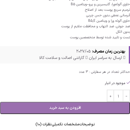
حاوی آلوئه‌ورا، گلیسیرین و پرو-ویتامین B5
ترمیم سریع پوست بعد از اصلاح
آبرسانی عمقی بدون حس چربی
حاوی آلوئه ورا و ویتامین B5,E
ضد جوش، ضد التهاب و محافظت ملایم از پوست
بدون الکل
تست و تایید شده توسط متخصصین پوست
بهترین زمان مصرف:
2027/05
ارسال به سراسر ایران
گارانتی اصالت و سلامت کالا
حداکثر تعداد در هر سفارش : 3 عدد
موجود در انبار
افزودن به سبد خرید
توضیحات
مشخصات تکمیلی
نظرات (10)