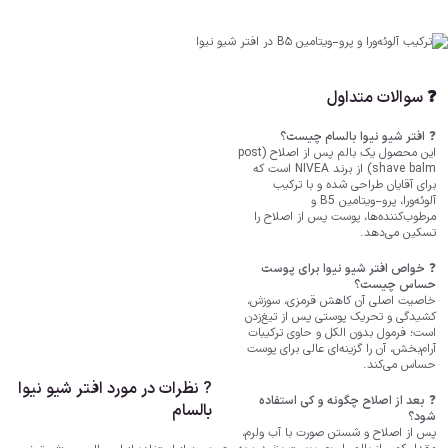
❓ سوالات متداول
❓
افتر شیو نیوا بالسام چیست؟
این محصول یک بالم پس از اصلاح (post
shave balm) از برند ‎NIVEA است که
برای آقایان طراحی شده و با ترکیب
آلوئه‌ورا، پرو-ویتامین B5 و
مرطوب‌کننده‌ها، پوست پس از اصلاح را
تسکین می‌دهد.
❓
خواص افتر شیو نیوا برای پوست
حساس چیست؟
خاصیت اصلی آن کاهش قرمزی، سوزش،
کشیدگی و تحریک پوستی پس از تیغ‌زدن
است؛ فرمول بدون الکل و حاوی ترکیبات
آرام‌بخش، آن را گزینه‌ای عالی برای پوست
حساس می‌کند.
? نظرات در مورد افتر شیو نیوا
❓
بعد از اصلاح چگونه و کی استفاده
بالسام
شود؟
پس از اصلاح و شستن صورت با آب ولرم،