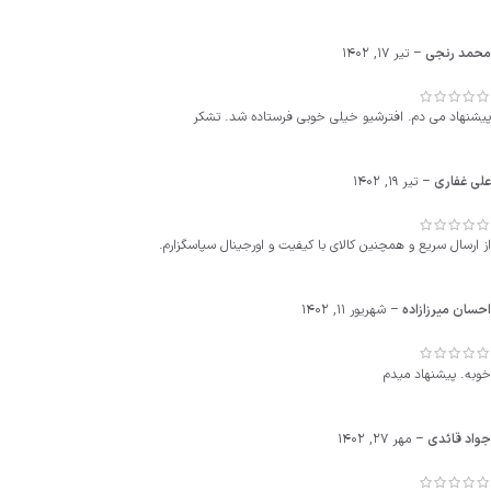
محمد رنجی
–
تیر 17, 1402
پیشنهاد می دم. افترشیو خیلی خوبی فرستاده شد. تشکر
علی غفاری
–
تیر 19, 1402
از ارسال سریع و همچنین کالای با کیفیت و اورجینال سپاسگزارم.
احسان میرزازاده
–
شهریور 11, 1402
خوبه. پیشنهاد میدم
جواد قائدی
–
مهر 27, 1402