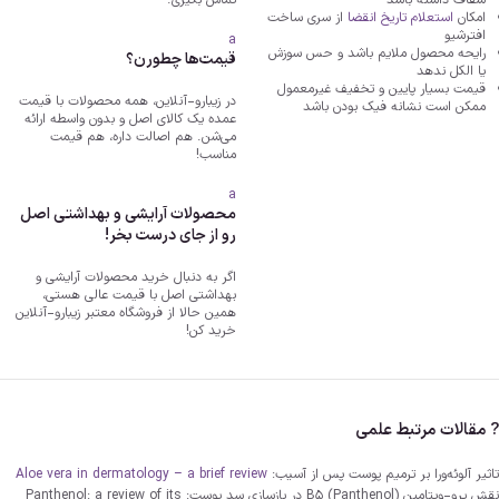
شفاف داشته باشد
تماس بگیری.
امکان
استعلام تاریخ انقضا
از سری ساخت
افترشیو
a
رایحه محصول ملایم باشد و حس سوزش
قیمت‌ها چطورن؟
یا الکل ندهد
قیمت بسیار پایین و تخفیف غیرمعمول
در زیبارو-آنلاین، همه محصولات با قیمت
ممکن است نشانه فیک بودن باشد
عمده یک کالای اصل و بدون واسطه ارائه
می‌شن. هم اصالت داره، هم قیمت
مناسب!
a
محصولات آرایشی و بهداشتی اصل
رو از جای درست بخر!
اگر به دنبال خرید محصولات آرایشی و
بهداشتی اصل با قیمت عالی هستی،
همین حالا از فروشگاه معتبر زیبارو-آنلاین
خرید کن!
? مقالات مرتبط علمی
تاثیر آلوئه‌ورا بر ترمیم پوست پس از آسیب:
Aloe vera in dermatology – a brief review
نقش پرو-ویتامین B5 (Panthenol) در بازسازی سد پوست: Panthenol: a review of its