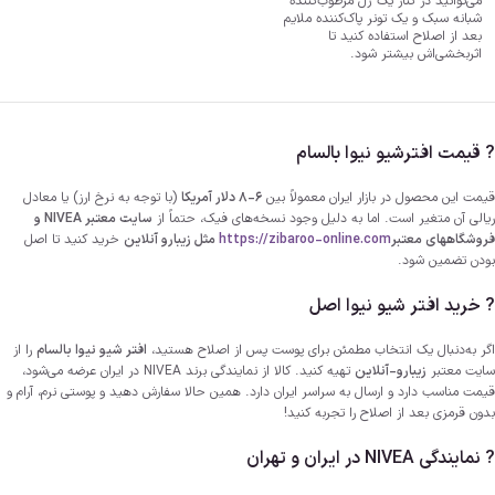
می‌توانید در کنار یک ژل مرطوب‌کننده
شبانه سبک و یک تونر پاک‌کننده ملایم
بعد از اصلاح استفاده کنید تا
اثربخشی‌اش بیشتر شود.
? قیمت افترشیو نیوا بالسام
قیمت این محصول در بازار ایران معمولاً بین
6-8 دلار آمریکا
(با توجه به نرخ ارز) یا معادل
ریالی آن متغیر است. اما به دلیل وجود نسخه‌های فیک، حتماً از
سایت معتبر NIVEA و
فروشگاههای معتبر
https://zibaroo-online.com
مثل زیبارو آنلاین
خرید کنید تا اصل
بودن تضمین شود.
?️ خرید افتر شیو نیوا اصل
اگر به‌دنبال یک انتخاب مطمئن برای پوست پس از اصلاح هستید،
افتر شیو نیوا بالسام
را از
سایت معتبر
زیبارو-آنلاین
تهیه کنید. کالا از نمایندگی برند NIVEA در ایران عرضه می‌شود،
قیمت مناسب دارد و ارسال به سراسر ایران دارد. همین حالا سفارش دهید و پوستی نرم، آرام و
بدون قرمزی بعد از اصلاح را تجربه کنید!
? نمایندگی NIVEA در ایران و تهران