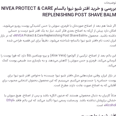
توضیحات
بررسی و خرید افتر شیو نیوا بالسام NIVEA PROTECT & CARE
REPLENISHING POST SHAVE BALM
اگر شما هم بعد از اصلاح صورت‌تان با قرمزی، سوزش یا حس کشیدگی پوست روبرو می‌شوید،
امکان دارد پیش از آن‌که به اصلاح بعدی فکر کنید، نیاز به یک افتر شیو درست و حسابی
داشته باشید. محصول «
Protect & Care Replenishing Post Shave Balm
NIVEA
» که در بازار
ایران تحت نام «افتر شیو نیوا بالسام» شناخته می‌شود، دقیقاً برای این قضیه طراحی شده
است.
این بالم بعد از اصلاح، ترکیبی از آلوئه‌ورا (Aloe Vera) و پرو-ویتامین B5 دارد که فورا پوست را
آبرسانی می‌کند، قرمزی و حس سوزش را کاهش می‌دهد، و به بازسازی سد طبیعی پوست کمک
می‌کند.
در بازار ایران، وقتی عبارت‌هایی مثل «افتر شیو نیوا چیست» یا «خواص افتر شیو نیوا برای
پوست حساس» را جست‌وجو می‌کنیم، می‌بینیم که این محصول به‌عنوان انتخابی محبوب برای
آقایانی که به اصلاح صورت عادت دارند مطرح است.
مثلاً کاربران به دنبال محصولی هستند که «بدون الکل» باشد و پس از اصلاح، هیچ سوزش یا
خشکی برای‌شان نداشته باشد. وب‌سایت رسمی نیوا تأکید می‌کند که این بالم فاقد «
Ethyl
Alcohol
» است.