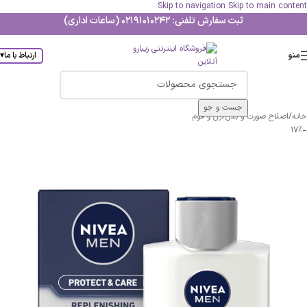
Skip to navigation
Skip to main content
ثبت سفارش تلفنی: 02191010242 (ساعات اداری)
منو
ارتباط با ما
▾
جست و جو
خانه
/
اصلاح صورت و بدن
/
ژل و فوم
-17%