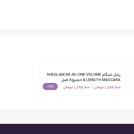
ع مژه‌ها مناسب است و با فرمولاسیون سبک خود، از ایجاد
Maybell)، یکی از پرفروش‌ترین و محبوب‌ترین ریمل‌های موجود در بازار است. این ریمل با هدف ایجاد مژه‌هایی حجیم، بلند و
آن‌ها را نیز پوشش دهد. این برس به گونه‌ای طراحی شده است که مژه‌ها را از هم
ریمل شیگلم SHEGLAM All-IN-ONE VOLUME
& LENGTH MASCARA حجم8g اصل
-19%
1،899،900
تومان
–
1،799،900
تومان
لین صورتی
غذی از جمله روغن‌های گیاهی مانند روغن گل رز است که به
 محصول غنی از رنگدانه‌های خالص مشکی است که پوشش‌دهی