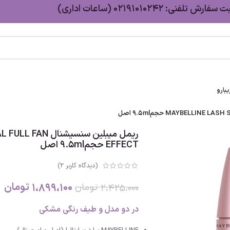
سفارش تلفنی: 02191010242 (ساعات اداری)
بارو
ریمل میبلین سنس
EFFECT حجم9.5ml اصل
(دیدگاه کاربر
2
)
1،899،100
تومان
2،425،000
تومان
در دو مدل و طیف رنگی مشکی