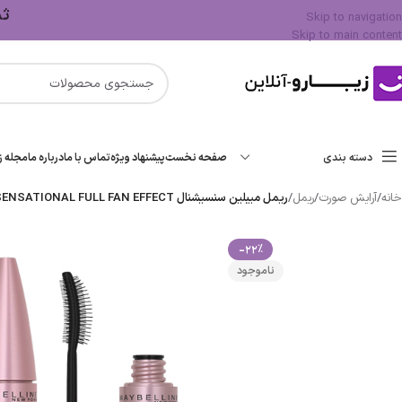
ثبت 
Skip to navigation
Skip to main content
دسته بندی
صفحه نخست
پیشنهاد ویژه
تماس با ما
درباره ما
مجله زی
خانه
/
آرایش صورت
/
ریمل
/
ریمل میبلین سنسیشنال MAYBELLINE LASH SENSATIONAL FULL FAN EFFECT حجم9.5ml اصل
-22%
ناموجود