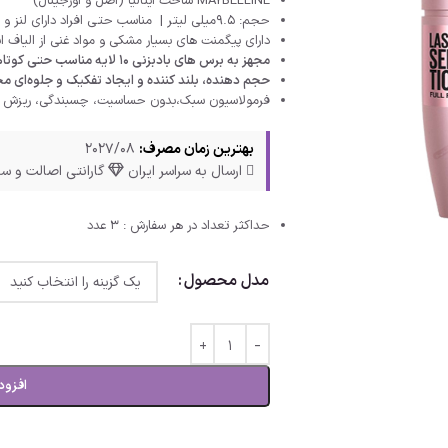
MAYBELLINE ساخت ایتالیا (اصل و اورجینال)
حجم: 9.5میلی لیتر | مناسب حتی افراد دارای لنز و چشم‌های حساس
دارای پیگمنت های بسیار مشکی و مواد غنی از الیاف ا
مجهز به برس های بادبزنی 10 لایه مناسب حتی کوتاهترین مژه ها
حجم دهنده، بلند کننده و ایجاد تفکیک و جلوه‌ای م
فرمولاسیون سبک،بدون حساسیت، چسبندگی، ریزش 
بهترین زمان مصرف:
2027/08
ارسال به سراسر ایران
گارانتی اصالت و سل
حداکثر تعداد در هر سفارش : 3 عدد
مدل محصول
افزود