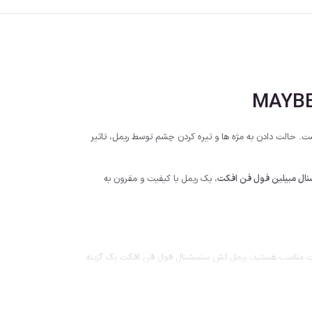
است. حالت دادن به مژه ها و تیره کردن چشم توسط ریمل، تاثیر
ال میبلین فول فن افکت
، یک ریمل با کیفیت و مقرون به
ا قیمت مناسب هستید، ریمل لش سنسشنال فول فن افکت یک گزینه