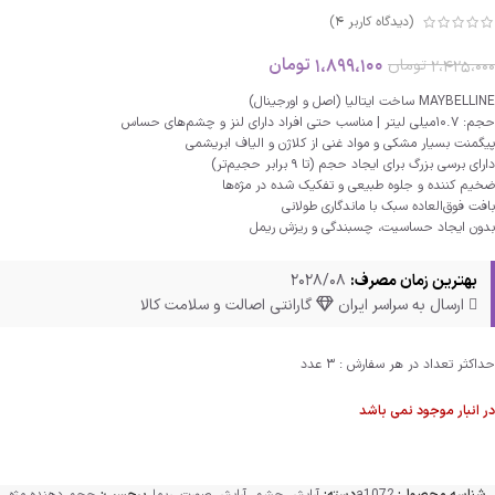
(دیدگاه کاربر
4
)
1،899،100
تومان
2،425،000
تومان
MAYBELLINE ساخت ایتالیا (اصل و اورجینال)
حجم: 10.7میلی لیتر | مناسب حتی افراد دارای لنز و چشم‌های حساس
پیگمنت بسیار مشکی و مواد غنی از کلاژن و الیاف ابریشمی
دارای برسی بزرگ برای ایجاد حجم (تا 9 برابر حجیم‌تر)
ضخیم کننده و جلوه طبیعی و تفکیک شده در مژه‌ها
بافت فوق‌العاده سبک با ماندگاری طولانی
بدون ایجاد حساسیت، چسبندگی و ریزش ریمل
بهترین زمان مصرف:
2028/08
ارسال به سراسر ایران
گارانتی اصالت و سلامت کالا
حداکثر تعداد در هر سفارش : 3 عدد
در انبار موجود نمی باشد