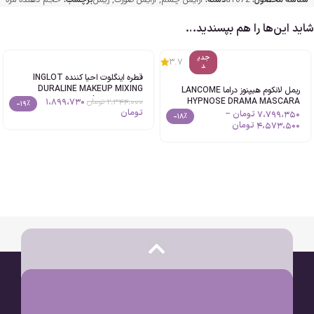
شناسه محصول:
a1072
دسته:
آرایش چشم
,
آرایش صورت
,
ریمل
برچسب:
حجم دهنده مژه
شاید این‌ها را هم بپسندید…
جدی
3.7
د
قطره اینگلوت احیا کننده INGLOT
DURALINE MAKEUP MIXING
ریمل لانکوم هیپنوز دراما LANCOME
LIQUID حجم 9ml اصل
1،899،730
HYPNOSE DRAMA MASCARA
2،344،000
تومان
-19%
تومان
اصل
7،799،350
تومان
–
-18%
4،573،500
تومان