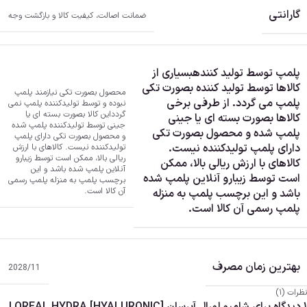
هیالورونیک اسید به دلیل ویژگی‌های خاص خود، به عنوان یک گزینه عالی در مراقبت از مو
گارانتی
ضمانت اصالت، کیفیت کالا و بازگشت وجه
مطرح شده است. این ماده به ویژه برای افرادی که از ریزش مو رنج می‌برند، موثر است زیرا
می‌تواند با کاهش التهاب در پوست سر، به کاهش ریزش مو کمک کند.
بنابراین، با افزایش سطح رطوبت در مو و پوست سر، نه تنها به بهبود ظاهری مو کمک می‌شود
پلمپ توسط تولید کننده
بسیاری از
بلکه می‌تواند به تنفس بهتر پوست و مو نیز کمک کند. محصولات حاوی هیالورونیک اسید
کالاها توسط تولید کننده بصورت تکی
می‌توانند به عنوان یک راه حل مؤثر در روتین روزانه مراقبت از مو شما مورد استفاده قرار گیرند
محصول بصورت تکی نیازمند پلمپ
پلمپ می گردد. از طرفی برخی
نبوده و توسط تولیدکننده پلمپ نمی
گردد
این کالا بصورت بسته ای یا
کالاها بصورت بسته ای یا جینی
جینی توسط تولیدکننده پلمپ شده
پلمپ شده و محصول بصورت تکی
و محصول بصورت تکی دارای پلمپ
دارای پلمپ تولیدکننده نیست.
تولیدکننده نیست. کالاهای با ارزش
ریالی بالا، ممکن است توسط زیبارو
کالاهای با ارزش ریالی بالا، ممکن
آنلاین پلمپ شده باشد و این
است توسط زیبارو آنلاین پلمپ شده
برچسب پلمپ به منزله پلمپ رسمی
آن کالا است.
باشد و این برچسب پلمپ به منزله
ترکیبات کلیدی و خواص آن‌ها:
پلمپ رسمی آن کالا است.
هیالورونیک اسید (Hyaluronic Acid):
ستاره اصلی این فرمولاسیون! هیالورونیک
اسید یک جاذب رطوبت فوق‌العاده قوی
است که می‌تواند تا 1000 برابر وزن خود
بهترین زمان مصرف
آب جذب کند. در این شامپو، هیالورونیک
2028/11
اسید به عمق ساقه مو نفوذ کرده، رطوبت
را در آن قفل می‌کند و از تبخیر آن جلوگیری
نظرات (1)
می‌نماید. نتیجه، موهایی به شدت آبرسانی