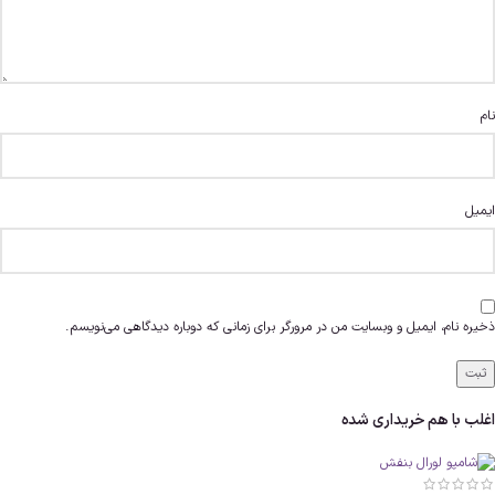
روش استفاده از شامپو لورال بنفش
برای استفاده از شامپو لورال LOREAL HYDRA [HYALURONIC] Shampoo، کافی است مقدار
مناسبی از آن را بر روی موهای مرطوب خود ماساژ دهید.
پس از چند دقیقه، موها را بطور کامل با آب ولرم شستشو دهید.
نام
اگر مو خیلی خشک است، برای نتیجه بهتر، پیشنهاد می‌شود از
ماسک موی خشک
نیز
استفاده کنید.
کاتالوگ محصولات لورال
ایمیل
هدف /
محصول (نام
ترکیبات کلیدی / فعال
مناسب برای
کامل)
(خلاصه)
چه مویی
ذخیره نام، ایمیل و وبسایت من در مرورگر برای زمانی که دوباره دیدگاهی می‌نویسم.
مو و پوست سر
سدیم هیالورونات (Sodium
LOREAL HYDRA
چرب و
Hyaluronate)، اسید سالیسیلیک؛
[HYALURONIC]
دهیدراته،
فاقد برخی الکل‌ها و سیلیکون‌های
Shampoo موی چرب
نیازمند تمیزی
سنگین.
+1
L’Oréal Paris
کامل و آبرسانی
اغلب با هم خریداری شده
موهای دهیدراته،
LOREAL HYDRA
سدیم هیالورونات (Sodium
نیازمند آبرسانی
[HYALURONIC]
Hyaluronate)، اسید سالیسیلیک؛
(کمتر مناسب