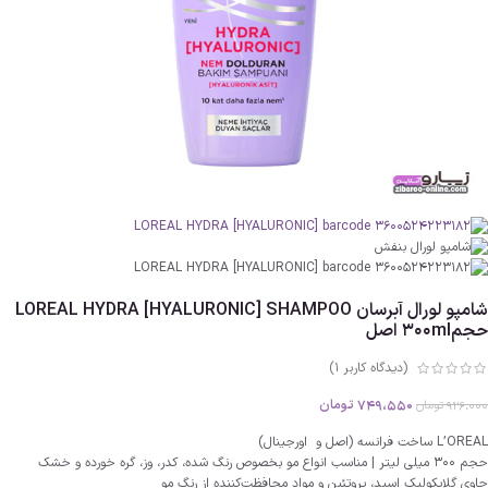
شامپو لورال آبرسان LOREAL HYDRA [HYALURONIC] SHAMPOO
حجم300ml اصل
(دیدگاه کاربر
1
)
749،550
تومان
926،000
تومان
L’OREAL ساخت فرانسه (اصل و اورجینال)
حجم 300 میلی لیتر | مناسب انواع مو بخصوص رنگ شده، کدر، وز، گره خورده و خشک
حاوی گلایکولیک اسید، پروتئین و مواد محافظت‌کننده از رنگ مو