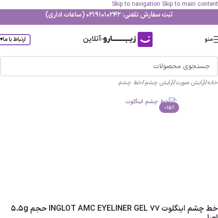
Skip to navigation
Skip to main content
ثبت سفارش تلفنی: 02191010242 (ساعات اداری)
منو
ارتباط با ما
▾
خانه
/
آرایش صورت
/
آرایش چشم
/
خط چشم
-15%
خط چشم اینگلوت INGLOT AMC EYELINER GEL 77 حجم 5.5g