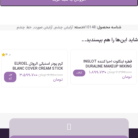
شناسه محصول:
a10148
دسته:
آرایش چشم
,
آرایش صورت
,
خط چشم
شاید این‌ها را هم بپسندید…
4.0
قطره اینگلوت احیا کننده INGLOT
کرم پودر استیکی الروئل ELROEL
DURALINE MAKEUP MIXING
BLANC COVER CREAM STICK
LIQUID حجم 9ml اصل
1،899،730
2،344،000
تومان
-19%
FOUNDATION حجم13g
3،599،700
4،480،000
تومان
-2
تومان
0%
تومان