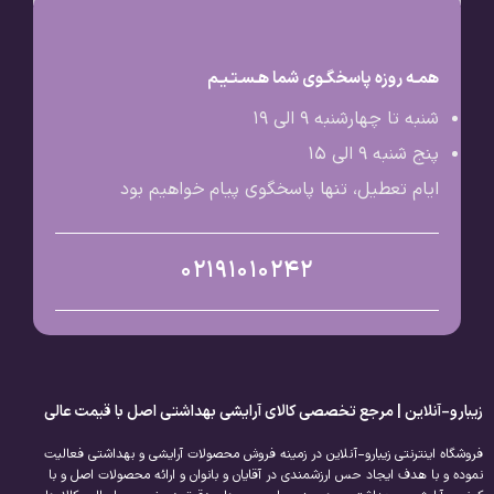
همـه روزه پاسخگـوی شما هـسـتـیـم
شنبه تا چهارشنبه 9 الی ۱۹
پنج شنبه 9 الی ۱۵
ایام تعطیل، تنها پاسخگوی پیام خواهیم بود
02191010242
زیبارو-آنلاین | مرجع تخصصی کالای آرایشی بهداشتی اصل با قیمت عالی
فروشگاه اینترنتی زیبارو-آنلاین در زمینه فروش محصولات آرایشی و بهداشتی فعالیت
نموده و با هدف ایجاد حس ارزشمندی در آقایان و بانوان و ارائه محصولات اصل و با