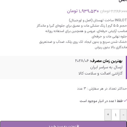
اصل
1،939،530
تومان
2،286،000
تومان
INGLOT ساخت لهستان (اصل و اورجینال)
حجم 5.5 گرم | رنگ مشکی مات و عمیق برای جلوه‌ای گیرا و ماندگار
مناسب آرایش حرفه‌ای، عروس و همچنین برای استفاده روزانه
جلوه نهایی مات و حرفه‌ای
خشک شدن سریع و بدون ایجاد لک روی پلک، ضدآب و ضدتعریق
ماندگاری بالا بدون ریزش
بهترین زمان مصرف:
2028/06
ارسال به سراسر ایران
گارانتی اصالت و سلامت کالا
حداکثر تعداد در هر سفارش : 3 عدد
فقط 1 عدد در انبار موجود است
+
-
افزودن به سبد خرید