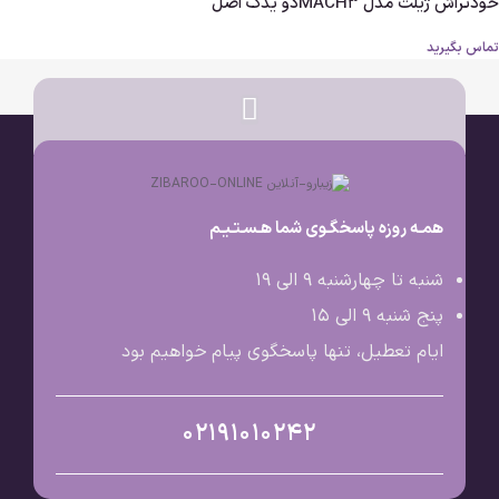
خودتراش ژیلت مدل MACH3دو یدک اصل
تماس بگیرید
همـه روزه پاسخگـوی شما هـسـتـیـم
شنبه تا چهارشنبه 9 الی ۱۹
پنج شنبه 9 الی ۱۵
ایام تعطیل، تنها پاسخگوی پیام خواهیم بود
02191010242