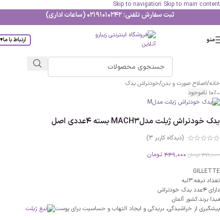
Skip to navigation
Skip to main content
ثبت سفارش تلفنی: 02191010242 (ساعات اداری)
منو
ارتباط با ما
▾
خانه
/
اصلاح صورت و بدن
/
خودتراش یدک
-10%
ناموجود
یدک خودتراش ژیلت مدلMACH3 بسته 4عددی اصل
(دیدگاه کاربر
3
)
449،000
تومان
499،000
تومان
GILLETTE
تعداد تیغه:3لبه
دارای 4عدد یدک خودتراش
مبدا برند:کشور آلمان
پیشگیری از خراشیدگی، بریدگی و ایجاد التهاب و حساسیت برای پوست