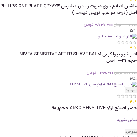
5.0
ماشین اصلاح موی صورت و بدن فیلیپس PHILIPS ONE BLADE QP2824
اصل (درجه دو عرب نویس نیست!)
3،737،700
تومان
4،410،000
تومان
-15%
4.7
افتر شیو نیوا کرمی NIVEA SENSITIVE AFTER SHAVE BALM
حجم100ml اصل
1،299،300
تومان
1،560،000
تومان
-17%
ناموجود
4.6
خمیر اصلاح آرکو ARKO SENSITIVE حجم90g
تماس بگیرید
ناموجود