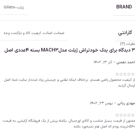
BRAND
ژیلت-Gillette
گارانتی
ضمانت اصالت، کیفیت کالا و بازگشت وجه
نظرات (3)
3 دیدگاه برای
یدک خودتراش ژیلت مدلMACH3 بسته 4عددی اصل
احمد نعمتی
–
آذر 13, 1402
از کیفیت محصول راضی هستم. برخلاف اینکه تقلبی و چینیش زیاد شده،از سایت شما اصل
ارسال گردید.
مهدی ربانی
–
بهمن 23, 1402
ممنون از قیمت بسیار مناسب و کالای اورجینال. یکماه پیش از یک فروشگاه آرایشی، به قیمت
560خریده بودم که اصل هم نمیخورد باشه.