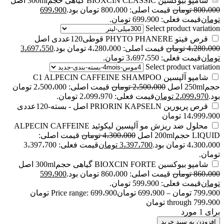
شامپو بیوکسین BIOXCIN CLASSIC گیاهی حجم300ml اصل
800،000
تومان
قیمت اصلی: 800،000 تومان بود.
699،900
تومان
قیمت فعلی: 699،900 تومان.
Select product variation
قرص فیتو PHYTO PHANERE قوطی120عددی اصل
4،280،000
تومان
قیمت اصلی: 4،280،000 تومان بود.
3،697،550
تومان
قیمت فعلی: 3،697،550 تومان.
Select product variation
شامپو آلپسین C1 ALPECIN CAFFEINE SHAMPOO
حجم250ml اصل
2،500،000
تومان
قیمت اصلی: 2،500،000 تومان
بود.
2،099،970
تومان
قیمت فعلی: 2،099،970 تومان.
قرص پریورین PRIORIN KAPSELN اصل - بسته-120عددی
14،999،900
تومان
محلول ضد ریزش مو آلپسین لیکوئید ALPECIN CAFFEINE
LIQUID حجم200ml اصل
4،300،000
تومان
قیمت اصلی:
4،300،000 تومان بود.
3،397،700
تومان
قیمت فعلی: 3،397،700
تومان.
شامپو بیوکسین BIOXCIN FORTE گیاهی حجم300ml اصل
860،000
تومان
قیمت اصلی: 860،000 تومان بود.
599،900
تومان
قیمت فعلی: 599،900 تومان.
799،900
تومان
–
699،900
تومان
Price range: 699،900 تومان
through 799،900 تومان
برای 1 مورد
افزودن به سبد خرید