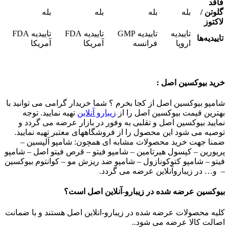
فاقد
گلوتن /
بله
بله
بله
بله
لاکتوز
تاییدیه
تاییدیه GMP
تاییدیه FDA
تاییدیه FDA
تاییدیه‌ها
اروپا
فرانسه
آمریکا
آمریکا
خرید بیوکسین اصل :
شامپو بیوکسین اصل از کجا بخرم ؟ شما خریدار گرامی می توانید با
بهترین قیمت بیوکسین اصل را از
زیبارو آنلاین
تهیه نمایید. توجه
نمایید بیوکسین اصل و تقلبی به وفور در بازار عرضه می گردد و
توصیه می شود این محصول را از فروشگاههای معتبر تهیه نمایید.
ضمنا جهت خرید محصولات مشابه ای همچون: شامپو آلپسین –
پریورین – کپسول هیرتامین – شامپو فیتو – قرص فیتو اصل – شامپو
فیتو – شامپو کتوکونازول – شامپو ضد ریزش مو – کوانتوم بیوکسین
– و… در زیباروآنلاین عرضه می گردد.
بیوکسین عرضه شده در زیبارو-آنلاین اصل است؟
کلیه محصولات عرضه شده در زیبارو-انلاین اصل هستند و با ضمانت
اصالت کالا عرضه می شود..