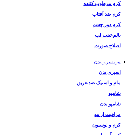
کرم مرطوب کننده
کرم ضد آفتاب
کرم دور چشم
بالم-تینت لب
اصلاح صورت
مو، سر و بدن
اسپری بدن
مام و استیک ضدتعریق
شامپو
شامپو بدن
مراقبت از مو
کرم و لوسیون