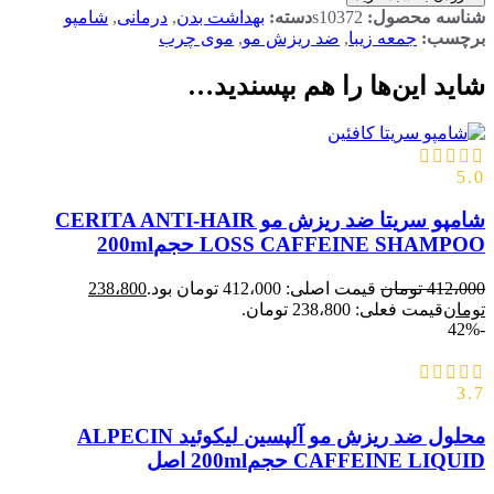
شناسه محصول:
s10372
دسته:
بهداشت بدن
,
درمانی
,
شامپو
برچسب:
جمعه زیبا
,
ضد ریزش مو
,
موی چرب
شاید این‌ها را هم بپسندید…
5.0
شامپو سریتا ضد ریزش مو CERITA ANTI-HAIR
LOSS CAFFEINE SHAMPOO حجم200ml
412،000
تومان
قیمت اصلی: 412،000 تومان بود.
238،800
تومان
قیمت فعلی: 238،800 تومان.
-42%
3.7
محلول ضد ریزش مو آلپسین لیکوئید ALPECIN
CAFFEINE LIQUID حجم200ml اصل