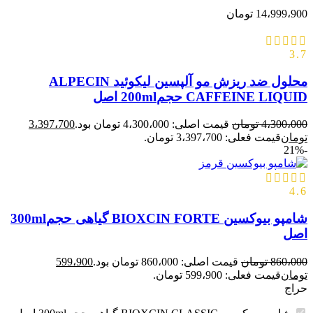
14،999،900
تومان
3.7
محلول ضد ریزش مو آلپسین لیکوئید ALPECIN
CAFFEINE LIQUID حجم200ml اصل
4،300،000
تومان
قیمت اصلی: 4،300،000 تومان بود.
3،397،700
تومان
قیمت فعلی: 3،397،700 تومان.
-21%
4.6
شامپو بیوکسین BIOXCIN FORTE گیاهی حجم300ml
اصل
860،000
تومان
قیمت اصلی: 860،000 تومان بود.
599،900
تومان
قیمت فعلی: 599،900 تومان.
حراج