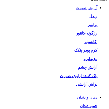
آرایش صورت
ریمل
پرایمر
رژگونه-کانتور
کانسیلر
کرم پودر-پنکک
مژه-ابرو
آرایش چشم
پاک کننده ارایش صورت
براش آرایشی
دهان و دندان
خمیر دندان