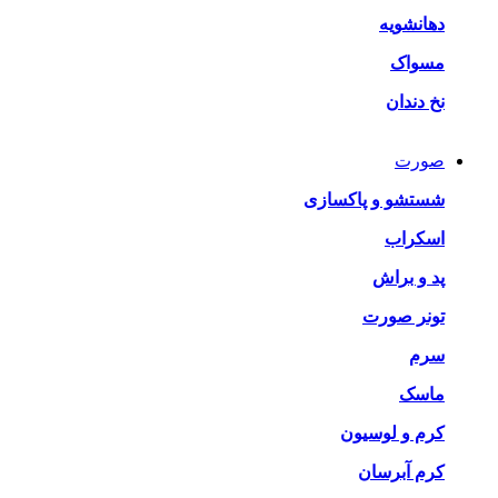
دهانشویه
مسواک
نخ دندان
صورت
شستشو و پاکسازی
اسکراب
پد و براش
تونر صورت
سرم
ماسک
کرم و لوسیون
کرم آبرسان