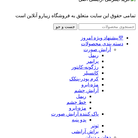
تمامی حقوق این سایت متعلق به فروشگاه زیبارو آنلاین است
جست و جو
💜پیشنهاد ویژه امروز
دسته بندی محصولات
آرایش صورت
ریمل
پرایمر
رژگونه-کانتور
کانسیلر
کرم پودر-پنکک
مژه-ابرو
آرایش چشم
ریمل
خط چشم
مژه-ابرو
پاک کننده آرایش صورت
پدو پنبه
تونر
براش آرایشی
دهان و دندان