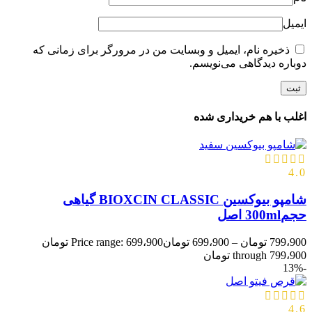
ایمیل
ذخیره نام، ایمیل و وبسایت من در مرورگر برای زمانی که
دوباره دیدگاهی می‌نویسم.
اغلب با هم خریداری شده
4.0
شامپو بیوکسین BIOXCIN CLASSIC گیاهی
حجم300ml اصل
799،900
تومان
–
699،900
تومان
Price range: 699،900 تومان
through 799،900 تومان
-13%
4.6