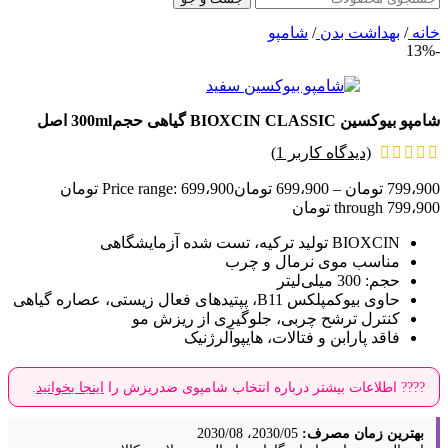
خانه
/
بهداشت بدن
/
شامپو
-13%
شامپو بیوکسین BIOXCIN CLASSIC گیاهی حجم300ml اصل
(دیدگاه کاربر
1
)
799،900
تومان
–
699،900
تومان
Price range: 699،900 تومان
through 799،900 تومان
BIOXCIN تولید ترکیه، تست شده آزمایشگاهی
مناسب موی نرمال و چرب
حجم: 300 میلی‌لیتر
حاوی بیوکمپلکس B11، پپتیدهای فعال زیستی، عصاره گیاهی
کنترل ترشح چربی، جلوگیری از ریزش مو
فاقد پارابن و فتالات، هایپوآلرژنیک
???? اطلاعات بیشتر درباره انتخاب شامپوی ضدریزش را
اینجا بخوانید
.
بهترین زمان مصرف:
2030/05، 2030/08