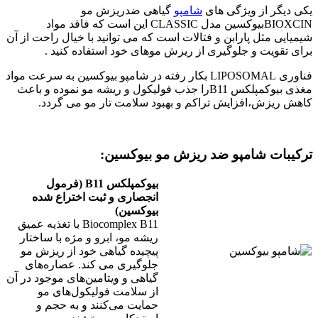
یکی دیگر از ویژگی های
شامپو
گیاهی ضدریزش مو
BIOXCINبیوکسین مدل CLASSIC این است که فاقد مواد
شیمیایی مثل پارابن و فتالات است که می توانید با خیال راحت از آن
برای تقویت و جلوگیری از ریزش موهای خود استفاده کنید .
فناوری LIPOSOMAL بکار رفته در شامپو بیوکسین به سرعت مواد
مغذی بیوکمپلکس B11را جذب فولیکول و ریشه مو نموده و باعث
کاهش ریزش،افزایش تراکم و بهبود سلامت تار مو می گردد.
ترکیبات شامپو ضد ریزش مو بیوکسین:
بیوکمپلکس B11 (فرمول
انجصاری و ثبت اختراع شده
بیوکسین)
Biocomplex B11 با تغذیه عمیق
ریشه مو، ابرو و مژه با ساختار
پیچیده گیاهی خود از ریزش مو
جلوگیری می کند. عصاره‌های
گیاهی و ویتامین‌های موجود در آن
از سلامت فولیکول‌های مو
حمایت می‌کنند و به حجم و