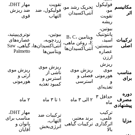
فولیکول
تقویت
مهار DHT،
مکانیسم
تحریک رشد مو،
مو،
فولیکول، ضد
ضد ریزش
اثر
آنتی‌اکسیدان
تقویت
التهاب
قوی
ریشه
بیوتین،
پانتوتنیک
بیوتین،
نوتری‌پیپتید،
ویتامین B، C،
ترکیبات
اسید،
زردچوبه،
عصاره‌های
E، روغن ماهی،
اصلی
سیستین،
آنتی‌اکسیدان‌ها،
گیاهی، Saw
آنتی‌اکسیدان‌ها
Palmetto
عصاره
ویتامین‌ها
ارزن
ریزش
ریزش موی
موی
ریزش موی
ریزش موی
مناسب
ناشی از
هورمونی
فصلی و
ارثی و
برای
استرس و
و
استرسی
هورمونی
کمبود تغذیه
تغذیه‌ای
دوره
حداقل ۳
مصرف
۲ الی ۳ ماه
۱ تا ۳ ماه
۲ ماه
ماه
پیشنهادی
ترکیب
مهار DHT،
ترکیبات ضد
علمی،
برند معتبر،
مناسب برای
مزایا
التهاب،
اثرگذاری
ترکیبات گیاهی
بانوان و
انرژی‌بخش
بالا
آقایان